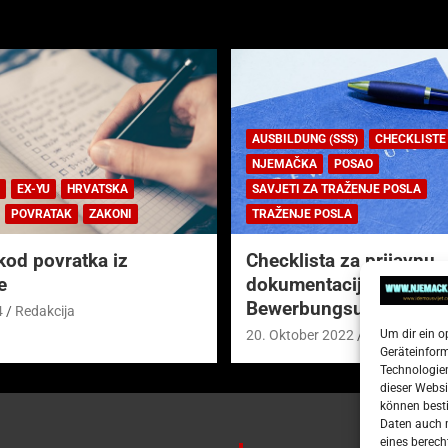
AUSBILDUNG (SSS)
CHECKLISTE
NJEMAČKA
POSAO
EX-YU
HRVATSKA
SAVJETI ZA TRAŽENJE POSLA
POVRATAK
ZAKONI
TRAŽENJE POSLA
kod povratka iz
Checklista za prijavnu
e
dokumentaciju (njem.
Bewerbungsunterlagen
4
Redakcija
Um dir ein o
20. Oktober 2022
Redakcija
Geräteinfor
Technologien
dieser Websi
können besti
Daten auch m
eines berech