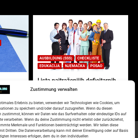
AUSBILDUNG (SSS)
CHECKLISTE
EDUKACIJA
NJEMAČKA
POSAO
Lista najtraženijih deficitarnih
zanimanja u Njemačkoj.
Zustimmung verwalten
)
15. Oktober 2022
Redakcija
ptimales Erlebnis zu bieten, verwenden wir Technologien wie Cookies, um
mationen zu speichern und/oder darauf zuzugreifen. Wenn du diesen
 zustimmst, können wir Daten wie das Surfverhalten oder eindeutige IDs auf
te verarbeiten. Wenn du deine Zustimmung nicht erteilst oder zurückziehst,
mmte Merkmale und Funktionen beeinträchtigt werden. Wir teilen diese
it Dritten. Die Datenverarbeitung kann mit deiner Einwilligung oder auf Basis
tigten Interesses erfolgen, dem du in den individuellen