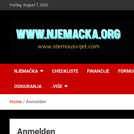
Skip
Freitag, August 7, 2026
to
content
NJEMAČKA
Idemo u Svijet-
NJEMAČKA
CHECKLISTE
FINANCIJE
FORMU
Njemacka!
OSIGURANJA
..VIŠE
Home
Anmelden
Anmelden