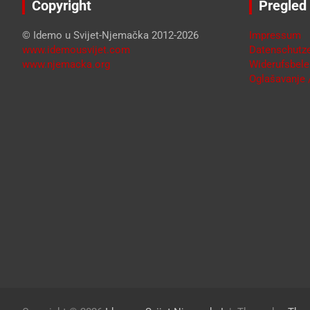
Copyright
Pregled
© Idemo u Svijet-Njemačka 2012-2026
Impressum
www.idemousvijet.com
Datenschutze
www.njemacka.org
Widerufsbele
Oglašavanje /