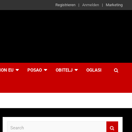
Registrieren
Anmelden
Marketing
NON EU
POSAO
OBITELJ
OGLASI
S
e