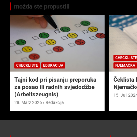
možda ste propustili
CHECKLISTE
CHECKLISTE
EDUKACIJA
NJEMAČKA
Tajni kod pri pisanju preporuka
Čeklista 
za posao ili radnih svjedodžbe
Njemačk
(Arbeitszeugnis)
15. Juli 202
28. März 2026
Redakcija