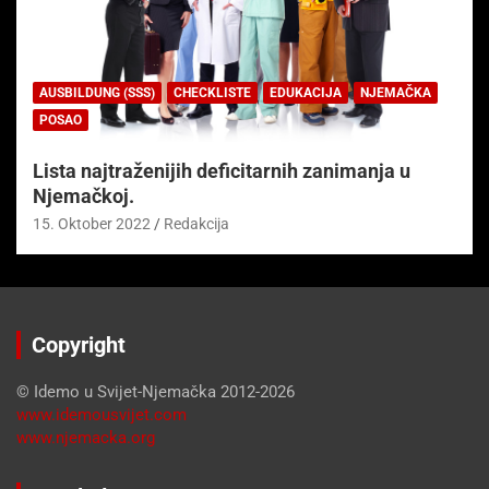
AUSBILDUNG (SSS)
CHECKLISTE
EDUKACIJA
NJEMAČKA
POSAO
Lista najtraženijih deficitarnih zanimanja u
Njemačkoj.
15. Oktober 2022
Redakcija
Copyright
© Idemo u Svijet-Njemačka 2012-2026
www.idemousvijet.com
www.njemacka.org