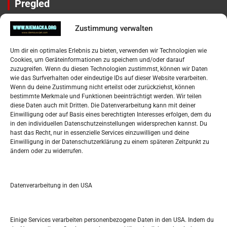
Pregled
Impressum
Zustimmung verwalten
Datenschutzerklärung
Widerufsbelehrung
Um dir ein optimales Erlebnis zu bieten, verwenden wir Technologien wie
Oglašavanje / Postavite svoj oglas
Cookies, um Geräteinformationen zu speichern und/oder darauf
zuzugreifen. Wenn du diesen Technologien zustimmst, können wir Daten
wie das Surfverhalten oder eindeutige IDs auf dieser Website verarbeiten.
Tko je “Idemo u Svijet – Njemačka?
Wenn du deine Zustimmung nicht erteilst oder zurückziehst, können
bestimmte Merkmale und Funktionen beeinträchtigt werden. Wir teilen
diese Daten auch mit Dritten. Die Datenverarbeitung kann mit deiner
Pretražite stranicu:
Einwilligung oder auf Basis eines berechtigten Interesses erfolgen, dem du
in den individuellen Datenschutzeinstellungen widersprechen kannst. Du
hast das Recht, nur in essenzielle Services einzuwilligen und deine
S
Einwilligung in der Datenschutzerklärung zu einem späteren Zeitpunkt zu
e
ändern oder zu widerrufen.
a
r
Kalendar
c
Datenverarbeitung in den USA
h
MÄRZ 2026
M
D
M
D
F
S
S
Einige Services verarbeiten personenbezogene Daten in den USA. Indem du