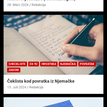
28. März 2026
Redakcija
CHECKLISTE
EX-YU
HRVATSKA
NJEMAČKA
POVRATAK
ZAKONI
Čeklista kod povratka iz Njemačke
15. Juli 2024
Redakcija