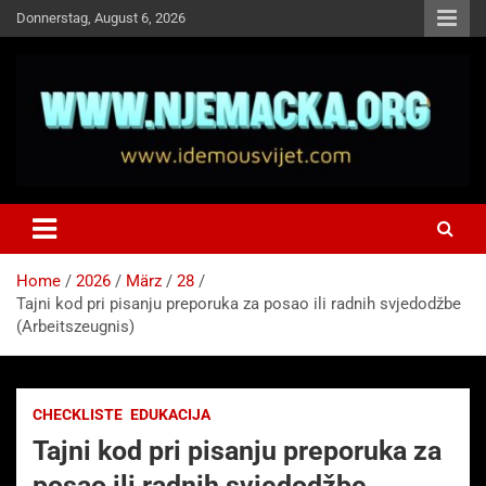
Skip
Donnerstag, August 6, 2026
to
content
NJEMAČKA
Idemo u Svijet-Njemacka!
Home
2026
März
28
Tajni kod pri pisanju preporuka za posao ili radnih svjedodžbe
(Arbeitszeugnis)
CHECKLISTE
EDUKACIJA
Tajni kod pri pisanju preporuka za
posao ili radnih svjedodžbe