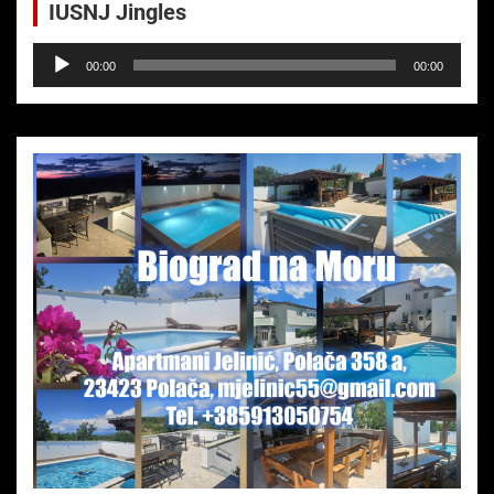
IUSNJ Jingles
Audio-
00:00
00:00
Player