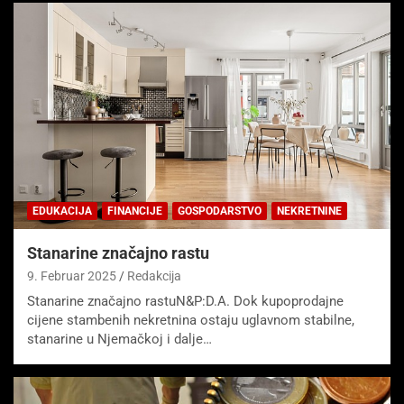
EDUKACIJA
FINANCIJE
GOSPODARSTVO
NEKRETNINE
Stanarine značajno rastu
9. Februar 2025
Redakcija
Stanarine značajno rastuN&P:D.A. Dok kupoprodajne
cijene stambenih nekretnina ostaju uglavnom stabilne,
stanarine u Njemačkoj i dalje…