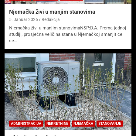
Njemačka živi u manjim stanovima
5. Januar 2026
Redakcija
Njemačka živi u manjim stanovimaN&P:D.A. Prema jednoj
studiji, prosječna veličina stana u Njemačkoj smanjit će
se…
ADMINISTRACIJA
NEKRETNINE
NJEMAČKA
STANOVANJE