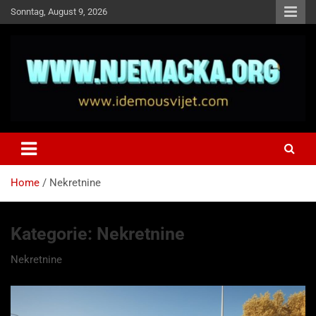
Skip
Sonntag, August 9, 2026
to
content
NJEMAČKA
Idemo u Svijet-Njemacka!
Home
Nekretnine
Kategorie:
Nekretnine
Nekretnine