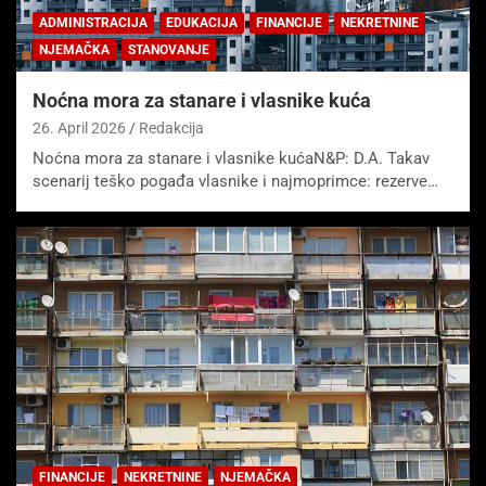
ADMINISTRACIJA
EDUKACIJA
FINANCIJE
NEKRETNINE
NJEMAČKA
STANOVANJE
Noćna mora za stanare i vlasnike kuća
26. April 2026
Redakcija
Noćna mora za stanare i vlasnike kućaN&P: D.A. Takav
scenarij teško pogađa vlasnike i najmoprimce: rezerve…
FINANCIJE
NEKRETNINE
NJEMAČKA