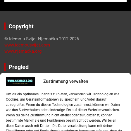
Copyright
© Idemo u Svijet-Njemačka 2012-2026
www.idemousvijet.com
www.njemacka.org
Pregled
Impressum
Zustimmung verwalten
Datenschutzerklärung
Widerufsbelehrung
Um dir ein optimales Erlebnis zu bieten, verwenden wir Technologien wie
Oglašavanje / Postavite svoj oglas
Cookies, um Geräteinformationen zu speichern und/oder darauf
zuzugreifen. Wenn du diesen Technologien zustimmst, können wir Daten
wie das Surfverhalten oder eindeutige IDs auf dieser Website verarbeiten.
Tko je “Idemo u Svijet – Njemačka?
Wenn du deine Zustimmung nicht erteilst oder zurückziehst, können
bestimmte Merkmale und Funktionen beeinträchtigt werden. Wir teilen
diese Daten auch mit Dritten. Die Datenverarbeitung kann mit deiner
Pretražite stranicu: