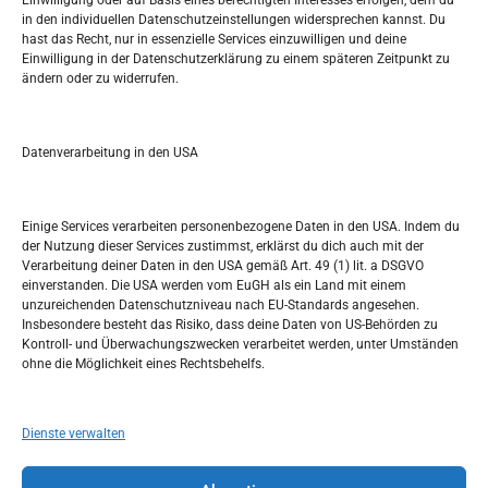
Einwilligung oder auf Basis eines berechtigten Interesses erfolgen, dem du
in den individuellen Datenschutzeinstellungen widersprechen kannst. Du
hast das Recht, nur in essenzielle Services einzuwilligen und deine
S
Einwilligung in der Datenschutzerklärung zu einem späteren Zeitpunkt zu
e
ändern oder zu widerrufen.
a
r
Kalendar
c
Datenverarbeitung in den USA
h
AUGUST 2026
M
D
M
D
F
S
S
Einige Services verarbeiten personenbezogene Daten in den USA. Indem du
der Nutzung dieser Services zustimmst, erklärst du dich auch mit der
1
2
Verarbeitung deiner Daten in den USA gemäß Art. 49 (1) lit. a DSGVO
einverstanden. Die USA werden vom EuGH als ein Land mit einem
3
4
5
6
7
8
9
unzureichenden Datenschutzniveau nach EU-Standards angesehen.
Insbesondere besteht das Risiko, dass deine Daten von US-Behörden zu
10
11
12
13
14
15
16
Kontroll- und Überwachungszwecken verarbeitet werden, unter Umständen
ohne die Möglichkeit eines Rechtsbehelfs.
17
18
19
20
21
22
23
24
25
26
27
28
29
30
Dienste verwalten
31