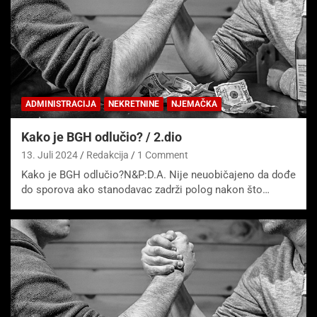
ADMINISTRACIJA
NEKRETNINE
NJEMAČKA
Kako je BGH odlučio? / 2.dio
13. Juli 2024
Redakcija
1 Comment
Kako je BGH odlučio?N&P:D.A. Nije neuobičajeno da dođe
do sporova ako stanodavac zadrži polog nakon što…