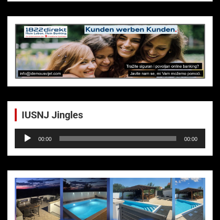
IUSNJ Jingles
Audio-
00:00
00:00
Player