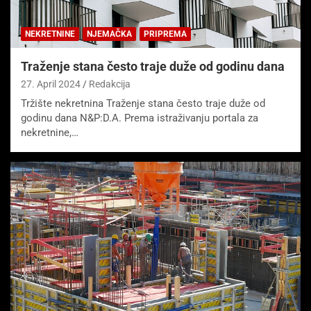
NEKRETNINE
NJEMAČKA
PRIPREMA
Traženje stana često traje duže od godinu dana
27. April 2024
Redakcija
Tržište nekretnina Traženje stana često traje duže od
godinu dana N&P:D.A. Prema istraživanju portala za
nekretnine,…