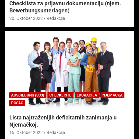
Checklista za prijavnu dokumentaciju (njem.
Bewerbungsunterlagen)
20. Oktober 2022
Redakcija
AUSBILDUNG (SSS)
CHECKLISTE
EDUKACIJA
NJEMAČKA
POSAO
Lista najtraženijih deficitarnih zanimanja u
Njemačkoj.
15. Oktober 2022
Redakcija