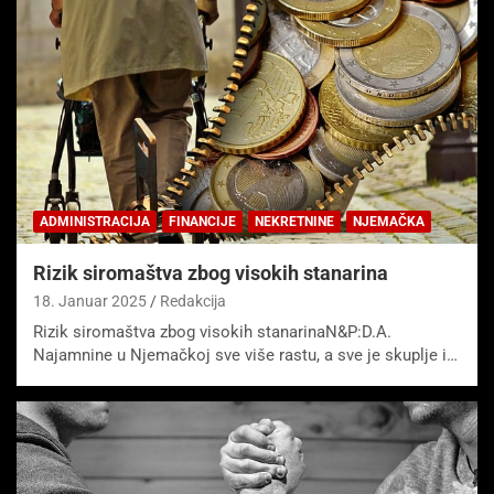
ADMINISTRACIJA
FINANCIJE
NEKRETNINE
NJEMAČKA
Rizik siromaštva zbog visokih stanarina
18. Januar 2025
Redakcija
Rizik siromaštva zbog visokih stanarinaN&P:D.A.
Najamnine u Njemačkoj sve više rastu, a sve je skuplje i…