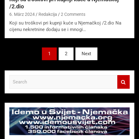
/2.dio
6. März 2024
Redakcija
2 Comments
Koji su troškovi pri kupnji kuće u Njemačkoj /2.dio Na
cijenu nekretnine dodaju se i mnogi…
Seitennummerierung
1
2
Next
der
Beiträge
S
e
a
r
c
h