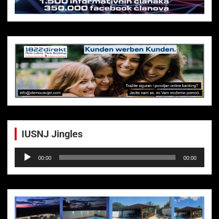
IUSNJ Jingles
Audio-
00:00
00:00
Player