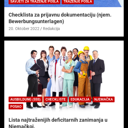
SAVJETI ZA TRAŽENJE POSLA
TRAŽENJE POSLA
Checklista za prijavnu dokumentaciju (njem.
Bewerbungsunterlagen)
20. Oktober 2022
Redakcija
AUSBILDUNG (SSS)
CHECKLISTE
EDUKACIJA
NJEMAČKA
POSAO
Lista najtraženijih deficitarnih zanimanja u
Njemačkoj.