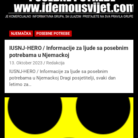
NJEMAČKA
POSEBNE POTREBE
IUSNJ-HERO / Informacije za ljude sa posebnim
potrebama u Njemackoj
13. Oktober 2023
Redakcija
IUSNJ-HERO / Informacije za ljude sa posebnim
potrebama u Njemackoj Dragi posjetitelji, svaki dan
letimo za…