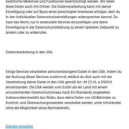
bestimmte Merkmale und Funktionen beeinträchtigt werden. Wir teilen
diese Daten auch mit Dritten. Die Datenverarbeitung kann mit deiner
Pretražite stranicu:
Einwilligung oder auf Basis eines berechtigten Interesses erfolgen, dem du
in den individuellen Datenschutzeinstellungen widersprechen kannst. Du
hast das Recht, nur in essenzielle Services einzuwilligen und deine
S
Einwilligung in der Datenschutzerklärung zu einem späteren Zeitpunkt zu
e
ändern oder zu widerrufen.
a
r
Kalendar
c
Datenverarbeitung in den USA
h
AUGUST 2026
M
D
M
D
F
S
S
Einige Services verarbeiten personenbezogene Daten in den USA. Indem du
der Nutzung dieser Services zustimmst, erklärst du dich auch mit der
1
2
Verarbeitung deiner Daten in den USA gemäß Art. 49 (1) lit. a DSGVO
einverstanden. Die USA werden vom EuGH als ein Land mit einem
3
4
5
6
7
8
9
unzureichenden Datenschutzniveau nach EU-Standards angesehen.
Insbesondere besteht das Risiko, dass deine Daten von US-Behörden zu
10
11
12
13
14
15
16
Kontroll- und Überwachungszwecken verarbeitet werden, unter Umständen
ohne die Möglichkeit eines Rechtsbehelfs.
17
18
19
20
21
22
23
24
25
26
27
28
29
30
Dienste verwalten