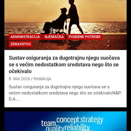
ADMINISTRACIJA
NJEMAČKA
POSEBNE POTREBE
ZDRAVSTVO
Sustav osiguranja za dugotrajnu njegu suočava
se s većim nedostatkom sredstava nego što se
očekivalo
8. Mai 2026
Redakcija
Sustav osiguranja za dugotrajnu njegu suočava se s
većim nedostatkom sredstava nego što se očekivaloN&P:
D.A.…