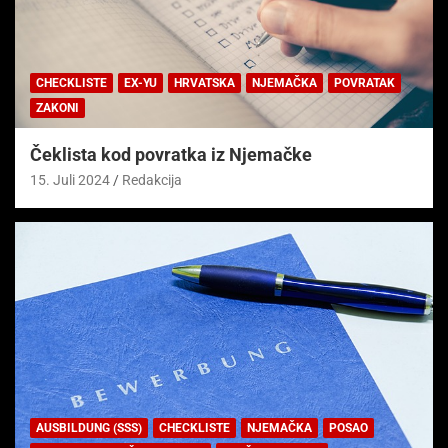
CHECKLISTE
EX-YU
HRVATSKA
NJEMAČKA
POVRATAK
ZAKONI
Čeklista kod povratka iz Njemačke
15. Juli 2024
Redakcija
AUSBILDUNG (SSS)
CHECKLISTE
NJEMAČKA
POSAO