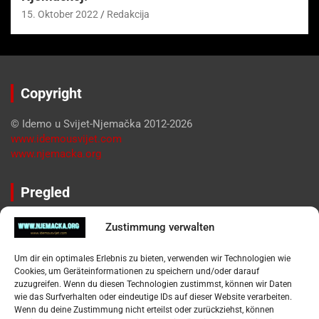
15. Oktober 2022
Redakcija
Copyright
© Idemo u Svijet-Njemačka 2012-2026
www.idemousvijet.com
www.njemacka.org
Pregled
Impressum
Zustimmung verwalten
Datenschutzerklärung
Widerufsbelehrung
Um dir ein optimales Erlebnis zu bieten, verwenden wir Technologien wie
Oglašavanje / Postavite svoj oglas
Cookies, um Geräteinformationen zu speichern und/oder darauf
zuzugreifen. Wenn du diesen Technologien zustimmst, können wir Daten
wie das Surfverhalten oder eindeutige IDs auf dieser Website verarbeiten.
Tko je “Idemo u Svijet – Njemačka?
Wenn du deine Zustimmung nicht erteilst oder zurückziehst, können