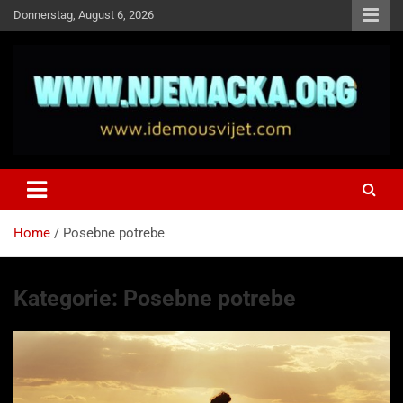
Skip
Donnerstag, August 6, 2026
to
content
NJEMAČKA
Idemo u Svijet-Njemacka!
Home
Posebne potrebe
Kategorie:
Posebne potrebe