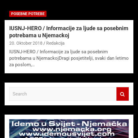
POSEBNE POTREBE
IUSNJ-HERO / Informacije za ljude sa posebnim
potrebama u Njemackoj
20. Oktober 2018
Redakcija
IUSNJ-HERO / Informacije za ljude sa posebnim
potrebama u NjemackojDragi posjetitelji, svaki dan letimo
za poslom,…
S
e
a
r
c
h