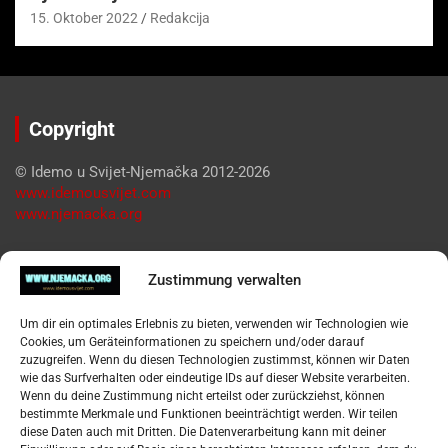
15. Oktober 2022
Redakcija
Copyright
© Idemo u Svijet-Njemačka 2012-2026
www.idemousvijet.com
www.njemacka.org
Pregled
Zustimmung verwalten
Impressum
Um dir ein optimales Erlebnis zu bieten, verwenden wir Technologien wie
Datenschutzerklärung
Cookies, um Geräteinformationen zu speichern und/oder darauf
Widerufsbelehrung
zuzugreifen. Wenn du diesen Technologien zustimmst, können wir Daten
Oglašavanje / Postavite svoj oglas
wie das Surfverhalten oder eindeutige IDs auf dieser Website verarbeiten.
Wenn du deine Zustimmung nicht erteilst oder zurückziehst, können
bestimmte Merkmale und Funktionen beeinträchtigt werden. Wir teilen
Tko je “Idemo u Svijet – Njemačka?
diese Daten auch mit Dritten. Die Datenverarbeitung kann mit deiner