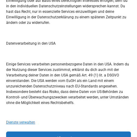
Einwilligung oder auf Basis eines berechtigten Interesses erfolgen, dem du
in den individuellen Datenschutzeinstellungen widersprechen kannst. Du
Pretražite stranicu:
hast das Recht, nur in essenzielle Services einzuwilligen und deine
Einwilligung in der Datenschutzerklärung zu einem späteren Zeitpunkt zu
ändern oder zu widerrufen.
S
e
a
r
Datenverarbeitung in den USA
Kalendar
c
h
JUNI 2026
Einige Services verarbeiten personenbezogene Daten in den USA. Indem du
der Nutzung dieser Services zustimmst, erklärst du dich auch mit der
M
D
M
D
F
S
S
Verarbeitung deiner Daten in den USA gemäß Art. 49 (1) lit. a DSGVO
einverstanden. Die USA werden vom EuGH als ein Land mit einem
1
2
3
4
5
6
7
unzureichenden Datenschutzniveau nach EU-Standards angesehen.
Insbesondere besteht das Risiko, dass deine Daten von US-Behörden zu
8
9
10
11
12
13
14
Kontroll- und Überwachungszwecken verarbeitet werden, unter Umständen
ohne die Möglichkeit eines Rechtsbehelfs.
15
16
17
18
19
20
21
22
23
24
25
26
27
28
Dienste verwalten
29
30