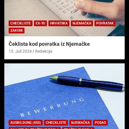
CHECKLISTE
EX-YU
HRVATSKA
NJEMAČKA
POVRATAK
ZAKONI
Čeklista kod povratka iz Njemačke
15. Juli 2024
Redakcija
AUSBILDUNG (SSS)
CHECKLISTE
NJEMAČKA
POSAO