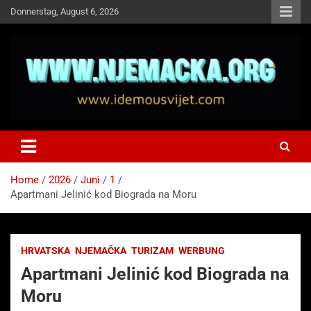
Skip
Donnerstag, August 6, 2026
to
content
NJEMAČKA
Idemo u Svijet-Njemacka!
Home
2026
Juni
1
Apartmani Jelinić kod Biograda na Moru
HRVATSKA
NJEMAČKA
TURIZAM
WERBUNG
Apartmani Jelinić kod Biograda na
Moru