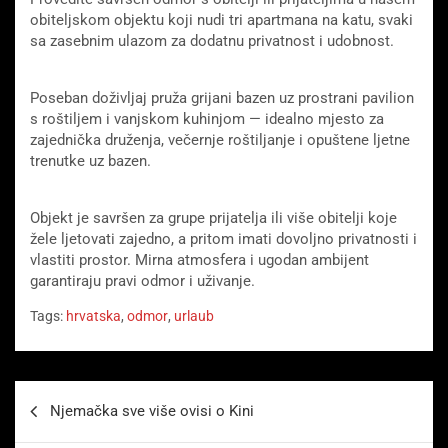
obiteljskom objektu koji nudi tri apartmana na katu, svaki
sa zasebnim ulazom za dodatnu privatnost i udobnost.
Poseban doživljaj pruža grijani bazen uz prostrani pavilion
s roštiljem i vanjskom kuhinjom — idealno mjesto za
zajednička druženja, večernje roštiljanje i opuštene ljetne
trenutke uz bazen.
Objekt je savršen za grupe prijatelja ili više obitelji koje
žele ljetovati zajedno, a pritom imati dovoljno privatnosti i
vlastiti prostor. Mirna atmosfera i ugodan ambijent
garantiraju pravi odmor i uživanje.
Tags:
hrvatska
,
odmor
,
urlaub
Beitragsnavigation
Njemačka sve više ovisi o Kini