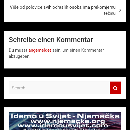
Više od polovice svih odraslih osoba ima prekomjernu
težinu
Schreibe einen Kommentar
Du musst
angemeldet
sein, um einen Kommentar
abzugeben.
S
e
a
r
c
h