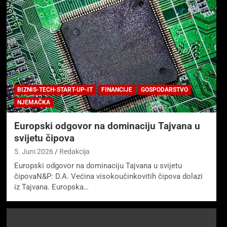
BIZNIS-TECH-START-UP-IT
FINANCIJE
GOSPODARSTVO
NJEMAČKA
Europski odgovor na dominaciju Tajvana u
svijetu čipova
5. Juni 2026
Redakcija
Europski odgovor na dominaciju Tajvana u svijetu
čipovaN&P: D.A. Većina visokoučinkovitih čipova dolazi
iz Tajvana. Europska…