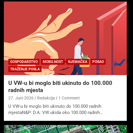
GOSPODARSTVO
MOBILNOST
NJEMAČKA
POSAO
TRAŽENJE POSLA
U VW-u bi moglo biti ukinuto do 100.000
radnih mjesta
27. Juni 2026
Redakcija
1 Comment
U VW-u bi moglo biti ukinuto do 100.000 radnih
mjestaN&P: D.A: VW ukida oko 100.000 radnih…