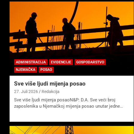
ADMINISTRACIJA
EVIDENCIJE
GOSPODARSTVO
NJEMAČKA
POSAO
Sve više ljudi mijenja posao
27. Juli 2026
Redakcija
Sve više ljudi mijenja posaoN&P: D.A. Sve veći broj
zaposlenika u Njemačkoj mijenja posao unutar jedne…