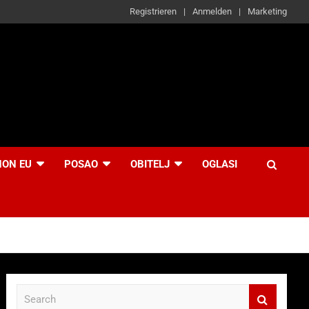
Registrieren
Anmelden
Marketing
NON EU
POSAO
OBITELJ
OGLASI
S
e