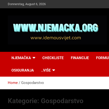
Skip
Donnerstag, August 6, 2026
to
content
NJEMAČKA
Idemo u Svijet-
NJEMAČKA
CHECKLISTE
FINANCIJE
FORMU
Njemacka!
OSIGURANJA
..VIŠE
Home
Gospodarstvo
Kategorie:
Gospodarstvo