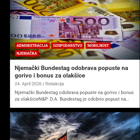
ADMINISTRACIJA
GOSPODARSTVO
MOBILNOST
NJEMAČKA
Njemački Bundestag odobrava popuste na
gorivo i bonus za olakšice
24. April 2026
Redakcija
Njemački Bundestag odobrava popuste na gorivo i bonus
za olakšiceN&P: D.A. Bundestag je odobrio popust na…