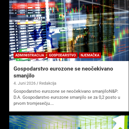
ADMINISTRACIJA
GOSPODARSTVO
NJEMAČKA
Gospodarstvo eurozone se neočekivano
smanjilo
4. Juni 2026
Redakcija
Gospodarstvo eurozone se neočekivano smanjiloN&P:
D.A. Gospodarstvo eurozone smanjilo se za 0,2 posto u
prvom tromjesečju.…