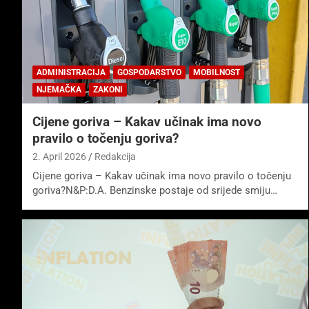
ADMINISTRACIJA
GOSPODARSTVO
MOBILNOST
NJEMAČKA
ZAKONI
Cijene goriva – Kakav učinak ima novo
pravilo o točenju goriva?
2. April 2026
Redakcija
Cijene goriva – Kakav učinak ima novo pravilo o točenju
goriva?N&P:D.A. Benzinske postaje od srijede smiju…