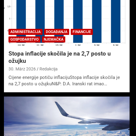
ADMINISTRACIJA
DOGAĐANJA
FINANCIJE
GOSPODARSTVO
NJEMAČKA
Stopa inflacije skočila je na 2,7 posto u
ožujku
30. März 2026
Redakcija
Cijene energije potiču inflacijuStopa inflacije skočila je
na 2,7 posto u ožujkuN&P: D.A. Iranski rat imao…