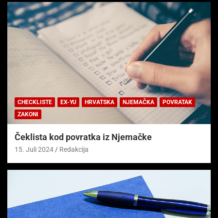
CHECKLISTE
EX-YU
HRVATSKA
NJEMAČKA
POVRATAK
ZAKONI
Čeklista kod povratka iz Njemačke
15. Juli 2024
Redakcija