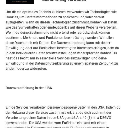
Datenschutzerklärung
Widerufsbelehrung
Um dir ein optimales Erlebnis zu bieten, verwenden wir Technologien wie
Oglašavanje / Postavite svoj oglas
Cookies, um Geräteinformationen zu speichern und/oder darauf
zuzugreifen. Wenn du diesen Technologien zustimmst, können wir Daten
wie das Surfverhalten oder eindeutige IDs auf dieser Website verarbeiten.
Tko je “Idemo u Svijet – Njemačka?
Wenn du deine Zustimmung nicht erteilst oder zurückziehst, können
bestimmte Merkmale und Funktionen beeinträchtigt werden. Wir teilen
diese Daten auch mit Dritten. Die Datenverarbeitung kann mit deiner
Pretražite stranicu:
Einwilligung oder auf Basis eines berechtigten Interesses erfolgen, dem du
in den individuellen Datenschutzeinstellungen widersprechen kannst. Du
hast das Recht, nur in essenzielle Services einzuwilligen und deine
S
Einwilligung in der Datenschutzerklärung zu einem späteren Zeitpunkt zu
e
ändern oder zu widerrufen.
a
r
Kalendar
c
Datenverarbeitung in den USA
h
AUGUST 2026
M
D
M
D
F
S
S
Einige Services verarbeiten personenbezogene Daten in den USA. Indem du
der Nutzung dieser Services zustimmst, erklärst du dich auch mit der
1
2
Verarbeitung deiner Daten in den USA gemäß Art. 49 (1) lit. a DSGVO
einverstanden. Die USA werden vom EuGH als ein Land mit einem
3
4
5
6
7
8
9