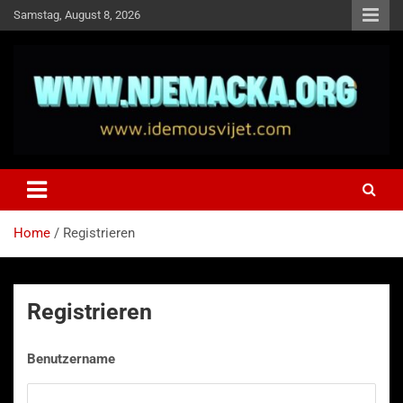
Skip
Samstag, August 8, 2026
to
content
NJEMAČKA
Idemo u Svijet-Njemacka!
Home
Registrieren
Registrieren
Benutzername