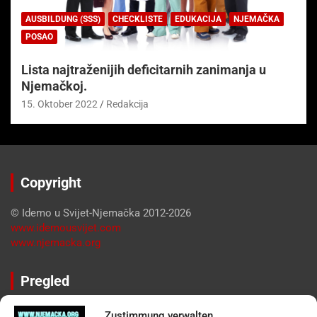
AUSBILDUNG (SSS)
CHECKLISTE
EDUKACIJA
NJEMAČKA
POSAO
Lista najtraženijih deficitarnih zanimanja u
Njemačkoj.
15. Oktober 2022
Redakcija
Copyright
© Idemo u Svijet-Njemačka 2012-2026
www.idemousvijet.com
www.njemacka.org
Pregled
Impressum
Zustimmung verwalten