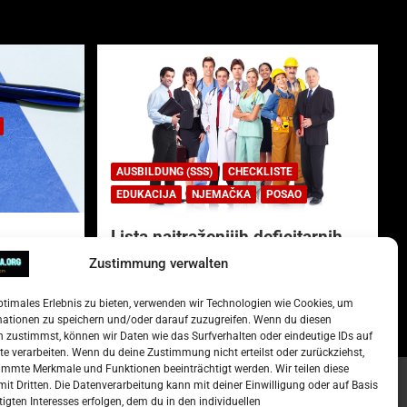
AUSBILDUNG (SSS)
CHECKLISTE
EDUKACIJA
NJEMAČKA
POSAO
Lista najtraženijih deficitarnih
zanimanja u Njemačkoj.
Zustimmung verwalten
)
15. Oktober 2022
Redakcija
ptimales Erlebnis zu bieten, verwenden wir Technologien wie Cookies, um
mationen zu speichern und/oder darauf zuzugreifen. Wenn du diesen
 zustimmst, können wir Daten wie das Surfverhalten oder eindeutige IDs auf
te verarbeiten. Wenn du deine Zustimmung nicht erteilst oder zurückziehst,
mmte Merkmale und Funktionen beeinträchtigt werden. Wir teilen diese
it Dritten. Die Datenverarbeitung kann mit deiner Einwilligung oder auf Basis
tigten Interesses erfolgen, dem du in den individuellen