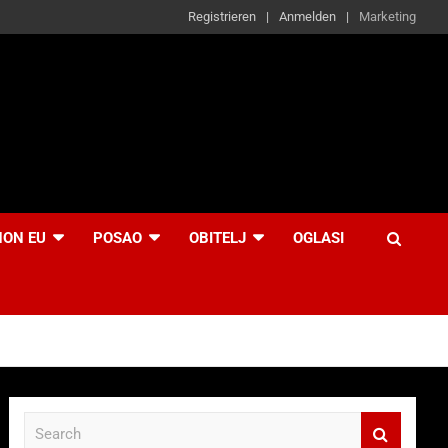
Registrieren
Anmelden
Marketing
NON EU
POSAO
OBITELJ
OGLASI
S
e