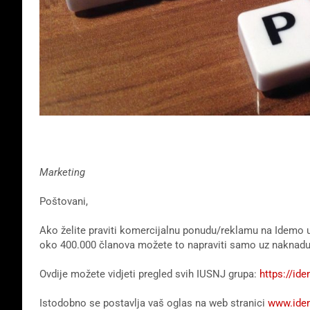
Marketing
Poštovani,
Ako želite praviti komercijalnu ponudu/reklamu na Idemo u
oko 400.000 članova možete to napraviti samo uz naknadu
Ovdije možete vidjeti pregled svih IUSNJ grupa:
https://id
Istodobno se postavlja vaš oglas na web stranici
www.ide