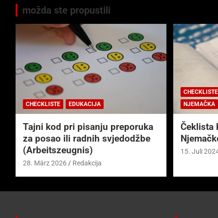
možda ste propustili
CHECKLISTE
CHECKLISTE
EDUKACIJA
NJEMAČKA
Tajni kod pri pisanju preporuka
Čeklista 
za posao ili radnih svjedodžbe
Njemačk
(Arbeitszeugnis)
15. Juli 202
28. März 2026
Redakcija