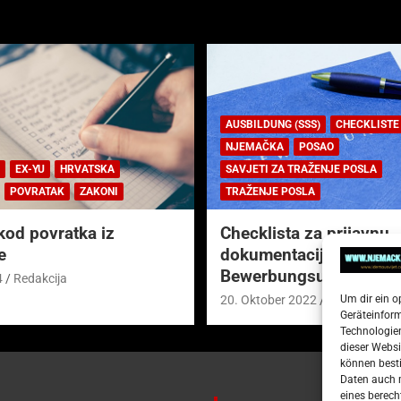
AUSBILDUNG (SSS)
CHECKLISTE
NJEMAČKA
POSAO
EX-YU
HRVATSKA
SAVJETI ZA TRAŽENJE POSLA
POVRATAK
ZAKONI
TRAŽENJE POSLA
kod povratka iz
Checklista za prijavnu
e
dokumentaciju (njem.
Bewerbungsunterlagen
4
Redakcija
Um dir ein o
20. Oktober 2022
Redakcija
Geräteinfor
Technologien
dieser Websi
können besti
Daten auch m
eines berech