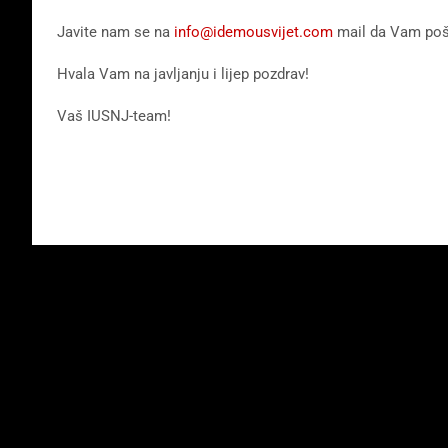
Javite nam se na
info@idemousvijet.com
mail da Vam poš
Hvala Vam na javljanju i lijep pozdrav!
Vaš IUSNJ-team!