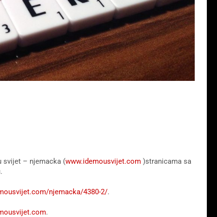
 svijet – njemacka (
www.idemousvijet.com
)stranicama sa
.
emousvijet.com/njemacka/4380-2/
.
mousvijet.com
.