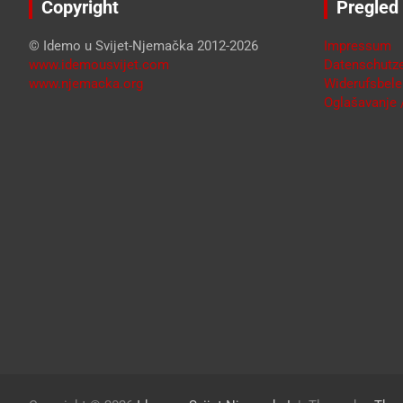
Copyright
Pregled
© Idemo u Svijet-Njemačka 2012-2026
Impressum
www.idemousvijet.com
Datenschutze
www.njemacka.org
Widerufsbele
Oglašavanje /