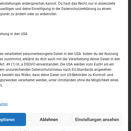
t –
Kalendar
instellungen widersprechen kannst. Du hast das Recht, nur in essenzielle
zuwilligen und deine Einwilligung in der Datenschutzerklärung zu einem
tpunkt zu ändern oder zu widerrufen.
AUGUST 2026
M
D
M
D
F
S
S
eitung in den USA
1
2
3
4
5
6
7
8
9
ices verarbeiten personenbezogene Daten in den USA. Indem du der Nutzung
ces zustimmst, erklärst du dich auch mit der Verarbeitung deiner Daten in den
10
11
12
13
14
15
16
t. 49 (1) lit. a DSGVO einverstanden. Die USA werden vom EuGH als ein
nem unzureichenden Datenschutzniveau nach EU-Standards angesehen.
17
18
19
20
21
22
23
 besteht das Risiko, dass deine Daten von US-Behörden zu Kontroll- und
szwecken verarbeitet werden, unter Umständen ohne die Möglichkeit eines
24
25
26
27
28
29
30
s.
31
« Juli
alten
ptieren
Ablehnen
Einstellungen ansehen