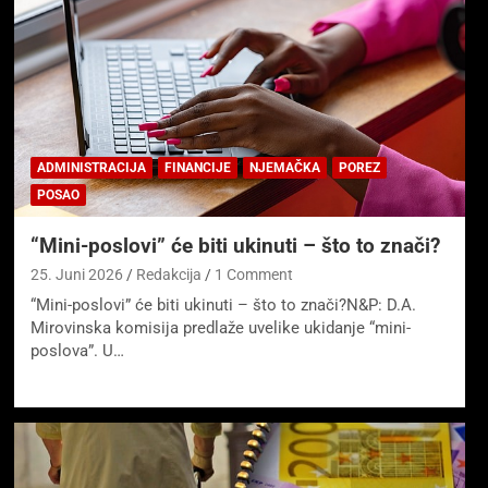
ADMINISTRACIJA
FINANCIJE
NJEMAČKA
POREZ
POSAO
“Mini-poslovi” će biti ukinuti – što to znači?
25. Juni 2026
Redakcija
1 Comment
“Mini-poslovi” će biti ukinuti – što to znači?N&P: D.A.
Mirovinska komisija predlaže uvelike ukidanje “mini-
poslova”. U…