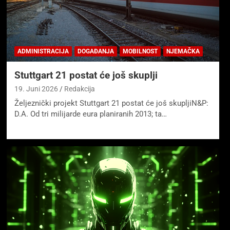
ADMINISTRACIJA
DOGAĐANJA
MOBILNOST
NJEMAČKA
Stuttgart 21 postat će još skuplji
19. Juni 2026
Redakcija
Željeznički projekt Stuttgart 21 postat će još skupljiN&P:
D.A. Od tri milijarde eura planiranih 2013; ta…