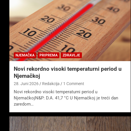
NJEMAČKA
PRIPREMA
ZDRAVLJE
Novi rekordno visoki temperaturni period u
Njemačkoj
28. Juni 2026
Redakcija
1 Comment
Novi rekordno visoki temperaturni period u
NjemačkojN&P: D.A. 41,7 °C U Njemačkoj je treći dan
zaredom…