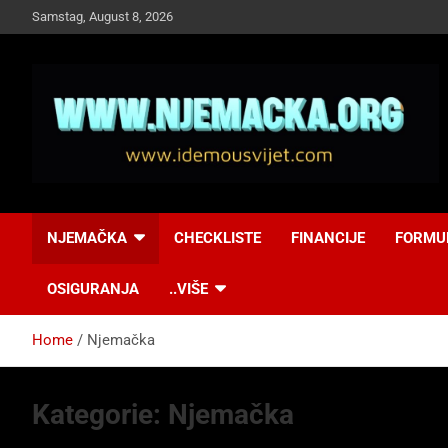
Skip
Samstag, August 8, 2026
to
content
NJEMAČKA
Idemo u Svijet-
NJEMAČKA
CHECKLISTE
FINANCIJE
FORMU
Njemacka!
OSIGURANJA
..VIŠE
Home
Njemačka
Kategorie:
Njemačka