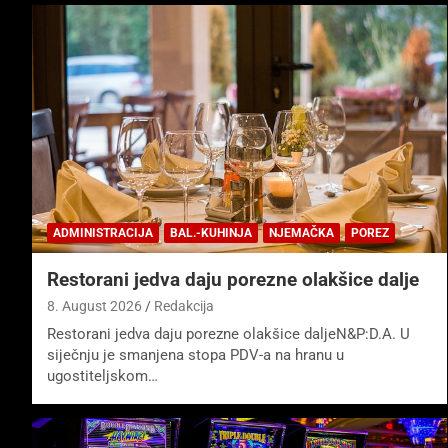
ADMINISTRACIJA
BAL.-KUHINJA
NJEMAČKA
POREZ
Restorani jedva daju porezne olakšice dalje
8. August 2026
Redakcija
Restorani jedva daju porezne olakšice daljeN&P:D.A. U
siječnju je smanjena stopa PDV-a na hranu u
ugostiteljskom…