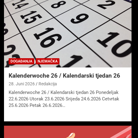
DOGAĐANJA
NJEMAČKA
Kalenderwoche 26 / Kalendarski tjedan 26
28. Juni 2026
Redakcija
Kalenderwoche 26 / Kalendarski tjedan 26 Ponedeljak
22.6.2026 Utorak 23.6.2026 Srijeda 24.6.2026 Cetvrtak
25.6.2026 Petak 26.6.2026…