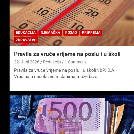
EDUKACIJA
NJEMAČKA
POSAO
PRIPREMA
ZDRAVSTVO
Pravila za vruće vrijeme na poslu i u školi
22. Juni 2026
Redakcija
1 Comment
Pravila za vruće vrijeme na poslu i u školiN&P: D.A.
Vrućina u nadolazećim danima može brzo…