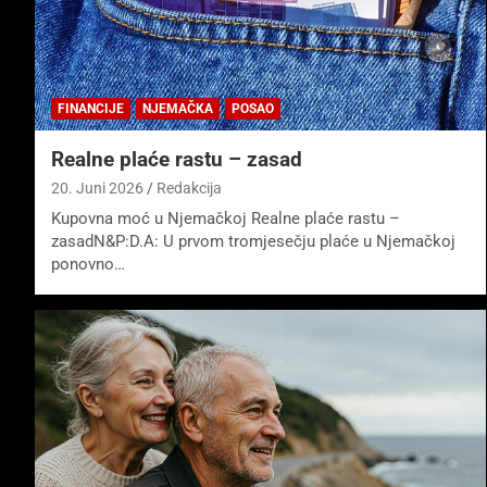
FINANCIJE
NJEMAČKA
POSAO
Realne plaće rastu – zasad
20. Juni 2026
Redakcija
Kupovna moć u Njemačkoj Realne plaće rastu –
zasadN&P:D.A: U prvom tromjesečju plaće u Njemačkoj
ponovno…