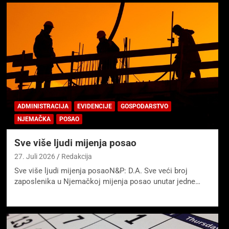
ADMINISTRACIJA
EVIDENCIJE
GOSPODARSTVO
NJEMAČKA
POSAO
Sve više ljudi mijenja posao
27. Juli 2026
Redakcija
Sve više ljudi mijenja posaoN&P: D.A. Sve veći broj
zaposlenika u Njemačkoj mijenja posao unutar jedne…