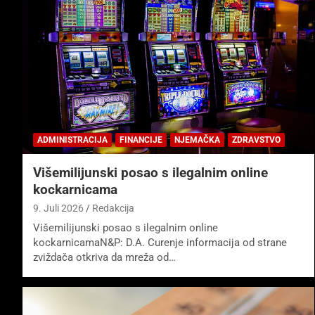
ADMINISTRACIJA
FINANCIJE
NJEMAČKA
ZDRAVSTVO
Višemilijunski posao s ilegalnim online
kockarnicama
9. Juli 2026
Redakcija
Višemilijunski posao s ilegalnim online
kockarnicamaN&P: D.A. Curenje informacija od strane
zviždača otkriva da mreža od…