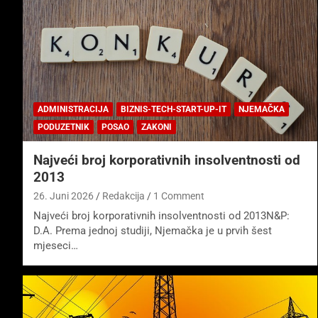
ADMINISTRACIJA
BIZNIS-TECH-START-UP-IT
NJEMAČKA
PODUZETNIK
POSAO
ZAKONI
Najveći broj korporativnih insolventnosti od
2013
26. Juni 2026
Redakcija
1 Comment
Najveći broj korporativnih insolventnosti od 2013N&P:
D.A. Prema jednoj studiji, Njemačka je u prvih šest
mjeseci…