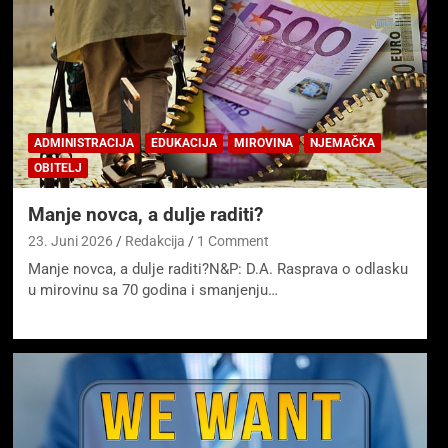
ADMINISTRACIJA
EDUKACIJA
MIROVINA
NJEMAČKA
OBITELJ
Manje novca, a dulje raditi?
23. Juni 2026
Redakcija
1 Comment
Manje novca, a dulje raditi?N&P: D.A. Rasprava o odlasku
u mirovinu sa 70 godina i smanjenju…