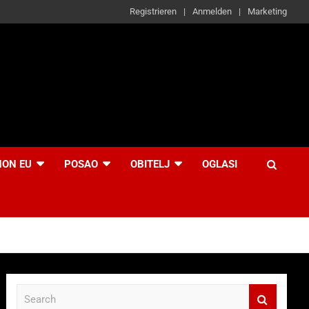
Registrieren
Anmelden
Marketing
NON EU
POSAO
OBITELJ
OGLASI
S
e