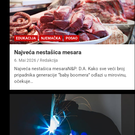
EDUKACIJA
NJEMAČKA
POSAO
Najveća nestašica mesara
6. Mai 2026
Redakcija
Najveća nestašica mesaraN&P: D.A. Kako sve veći broj
pripadnika generacije “baby boomera” odlazi u mirovinu,
očekuje…