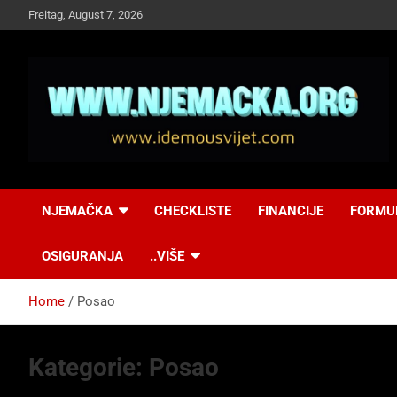
Skip
Freitag, August 7, 2026
to
content
NJEMAČKA
Idemo u Svijet-
NJEMAČKA
CHECKLISTE
FINANCIJE
FORMU
Njemacka!
OSIGURANJA
..VIŠE
Home
Posao
Kategorie:
Posao