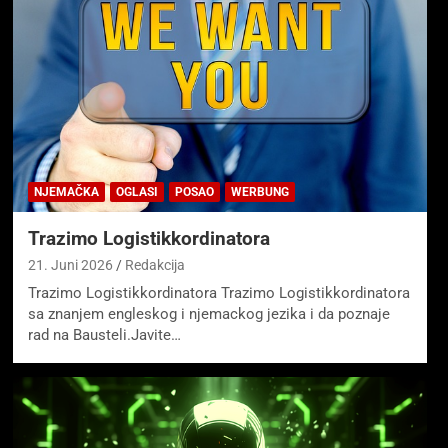
NJEMAČKA
OGLASI
POSAO
WERBUNG
Trazimo Logistikkordinatora
21. Juni 2026
Redakcija
Trazimo Logistikkordinatora Trazimo Logistikkordinatora
sa znanjem engleskog i njemackog jezika i da poznaje
rad na Bausteli.Javite…