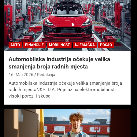
AUTO
FINANCIJE
MOBILNOST
NJEMAČKA
POSAO
Automobilska industrija očekuje velika
smanjenja broja radnih mjesta
16. Mai 2026
Redakcija
Automobilska industrija očekuje velika smanjenja broja
radnih mjestaN&P: D.A. Prijelaz na elektromobilnost,
visoki porezi i skupa…