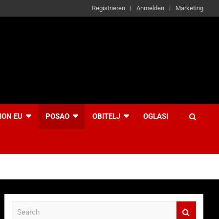
Registrieren
Anmelden
Marketing
NON EU
POSAO
OBITELJ
OGLASI
S
e