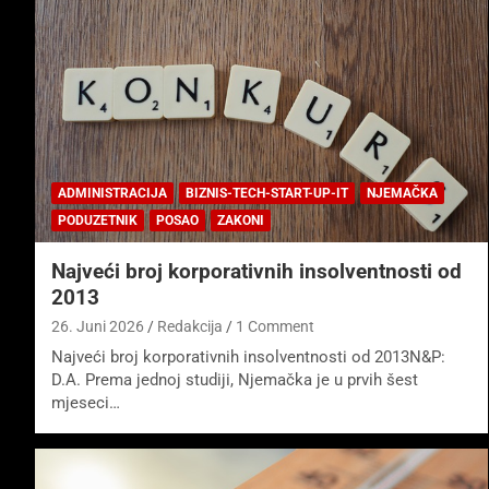
ADMINISTRACIJA
BIZNIS-TECH-START-UP-IT
NJEMAČKA
PODUZETNIK
POSAO
ZAKONI
Najveći broj korporativnih insolventnosti od
2013
26. Juni 2026
Redakcija
1 Comment
Najveći broj korporativnih insolventnosti od 2013N&P:
D.A. Prema jednoj studiji, Njemačka je u prvih šest
mjeseci…