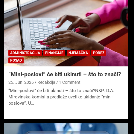
ADMINISTRACIJA
FINANCIJE
NJEMAČKA
POREZ
POSAO
“Mini-poslovi” će biti ukinuti – što to znači?
25. Juni 2026
Redakcija
1 Comment
“Mini-poslovi” će biti ukinuti – što to znači?N&P: D.A.
Mirovinska komisija predlaže uvelike ukidanje “mini-
poslova”. U…