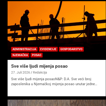
ADMINISTRACIJA
EVIDENCIJE
GOSPODARSTVO
NJEMAČKA
POSAO
Sve više ljudi mijenja posao
27. Juli 2026
Redakcija
Sve više ljudi mijenja posaoN&P: D.A. Sve veći broj
zaposlenika u Njemačkoj mijenja posao unutar jedne…