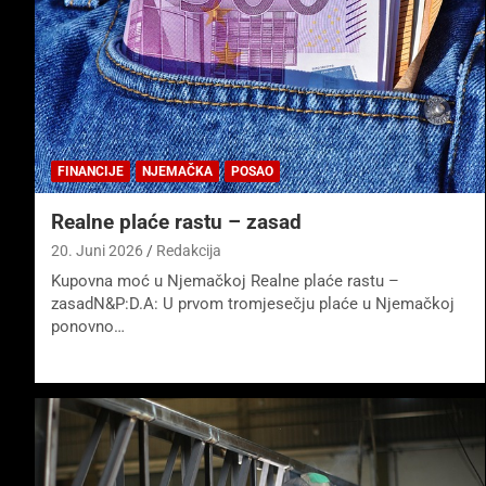
FINANCIJE
NJEMAČKA
POSAO
Realne plaće rastu – zasad
20. Juni 2026
Redakcija
Kupovna moć u Njemačkoj Realne plaće rastu –
zasadN&P:D.A: U prvom tromjesečju plaće u Njemačkoj
ponovno…