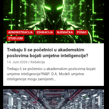
ADMINISTRACIJA
EDUKACIJA
NJEMAČKA
POSAO
STUDIJUM
Trebaju li se početnici u akademskim
poslovima bojati umjetne inteligencije?
14. Juni 2026
Redakcija
Trebaju li se početnici u akademskim poslovima bojati
umjetne inteligencije?N&P: D.A. Modeli umjetne
inteligencije mogu zamijeniti…