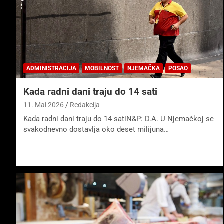
ADMINISTRACIJA
MOBILNOST
NJEMAČKA
POSAO
Kada radni dani traju do 14 sati
11. Mai 2026
Redakcija
Kada radni dani traju do 14 satiN&P: D.A. U Njemačkoj se
svakodnevno dostavlja oko deset milijuna…