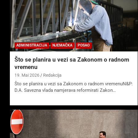
ADMINISTRACIJA
NJEMAČKA
POSAO
Što se planira u vezi sa Zakonom o radnom
vremenu
19. Mai 2026
Redakcija
Što se planira u vezi sa Zakonom o radnom vremenuN&P:
D.A. Savezna vlada namjerava reformirati Zakon…