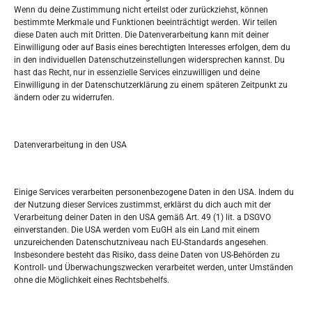
Wenn du deine Zustimmung nicht erteilst oder zurückziehst, können
bestimmte Merkmale und Funktionen beeinträchtigt werden. Wir teilen
Tko je “Idemo u Svijet – Njemačka?
diese Daten auch mit Dritten. Die Datenverarbeitung kann mit deiner
Einwilligung oder auf Basis eines berechtigten Interesses erfolgen, dem du
in den individuellen Datenschutzeinstellungen widersprechen kannst. Du
Pretražite stranicu:
hast das Recht, nur in essenzielle Services einzuwilligen und deine
Einwilligung in der Datenschutzerklärung zu einem späteren Zeitpunkt zu
ändern oder zu widerrufen.
S
e
a
r
Datenverarbeitung in den USA
Kalendar
c
h
JUNI 2026
Einige Services verarbeiten personenbezogene Daten in den USA. Indem du
der Nutzung dieser Services zustimmst, erklärst du dich auch mit der
M
D
M
D
F
S
S
Verarbeitung deiner Daten in den USA gemäß Art. 49 (1) lit. a DSGVO
einverstanden. Die USA werden vom EuGH als ein Land mit einem
1
2
3
4
5
6
7
unzureichenden Datenschutzniveau nach EU-Standards angesehen.
Insbesondere besteht das Risiko, dass deine Daten von US-Behörden zu
8
9
10
11
12
13
14
Kontroll- und Überwachungszwecken verarbeitet werden, unter Umständen
ohne die Möglichkeit eines Rechtsbehelfs.
15
16
17
18
19
20
21