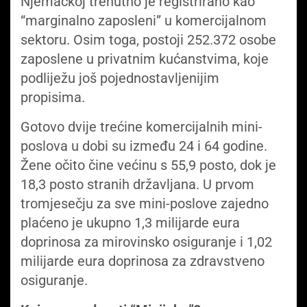
Njemačkoj trenutno je registrirano kao
“marginalno zaposleni” u komercijalnom
sektoru. Osim toga, postoji 252.372 osobe
zaposlene u privatnim kućanstvima, koje
podliježu još pojednostavljenijim
propisima.
Gotovo dvije trećine komercijalnih mini-
poslova u dobi su između 24 i 64 godine.
Žene očito čine većinu s 55,9 posto, dok je
18,3 posto stranih državljana. U prvom
tromjesečju za sve mini-poslove zajedno
plaćeno je ukupno 1,3 milijarde eura
doprinosa za mirovinsko osiguranje i 1,02
milijarde eura doprinosa za zdravstveno
osiguranje.