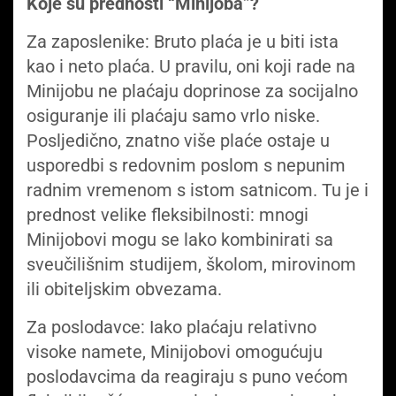
Koje su prednosti “Minijoba”?
Za zaposlenike: Bruto plaća je u biti ista
kao i neto plaća. U pravilu, oni koji rade na
Minijobu ne plaćaju doprinose za socijalno
osiguranje ili plaćaju samo vrlo niske.
Posljedično, znatno više plaće ostaje u
usporedbi s redovnim poslom s nepunim
radnim vremenom s istom satnicom. Tu je i
prednost velike fleksibilnosti: mnogi
Minijobovi mogu se lako kombinirati sa
sveučilišnim studijem, školom, mirovinom
ili obiteljskim obvezama.
Za poslodavce: Iako plaćaju relativno
visoke namete, Minijobovi omogućuju
poslodavcima da reagiraju s puno većom