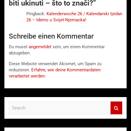
biti ukinuti – što to znači?
”
Pingback:
Kalenderwoche 26 / Kalendarski tjedan
26 – Idemo u Svijet-Njemacka!
Schreibe einen Kommentar
Du musst
angemeldet
sein, um einen Kommentar
abzugeben.
Diese Website verwendet Akismet, um Spam zu
reduzieren.
Erfahre, wie deine Kommentardaten
verarbeitet werden.
S
e
a
r
c