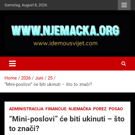
Skip
Samstag, August 8, 2026
to
content
NJEMAČKA
Idemo u Svijet-Njemacka!
Home
2026
Juni
25
“Mini-poslovi” će biti ukinuti – što to znači?
ADMINISTRACIJA
FINANCIJE
NJEMAČKA
POREZ
POSAO
“Mini-poslovi” će biti ukinuti – što
to znači?