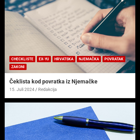
CHECKLISTE
EX-YU
HRVATSKA
NJEMAČKA
POVRATAK
ZAKONI
Čeklista kod povratka iz Njemačke
15. Juli 2024
Redakcija