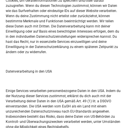
Cookies, um Geräteinformationen zu speichern und/oder darauf
Widerufsbelehrung
zuzugreifen. Wenn du diesen Technologien zustimmst, können wir Daten
Oglašavanje / Postavite svoj oglas
wie das Surfverhalten oder eindeutige IDs auf dieser Website verarbeiten.
Wenn du deine Zustimmung nicht erteilst oder zurückziehst, können
bestimmte Merkmale und Funktionen beeinträchtigt werden. Wir teilen
Tko je “Idemo u Svijet – Njemačka?
diese Daten auch mit Dritten. Die Datenverarbeitung kann mit deiner
Einwilligung oder auf Basis eines berechtigten Interesses erfolgen, dem du
in den individuellen Datenschutzeinstellungen widersprechen kannst. Du
Pretražite stranicu:
hast das Recht, nur in essenzielle Services einzuwilligen und deine
Einwilligung in der Datenschutzerklärung zu einem späteren Zeitpunkt zu
ändern oder zu widerrufen.
S
e
a
r
Datenverarbeitung in den USA
Kalendar
c
h
JUNI 2026
Einige Services verarbeiten personenbezogene Daten in den USA. Indem du
der Nutzung dieser Services zustimmst, erklärst du dich auch mit der
M
D
M
D
F
S
S
Verarbeitung deiner Daten in den USA gemäß Art. 49 (1) lit. a DSGVO
einverstanden. Die USA werden vom EuGH als ein Land mit einem
1
2
3
4
5
6
7
unzureichenden Datenschutzniveau nach EU-Standards angesehen.
Insbesondere besteht das Risiko, dass deine Daten von US-Behörden zu
8
9
10
11
12
13
14
Kontroll- und Überwachungszwecken verarbeitet werden, unter Umständen
ohne die Möglichkeit eines Rechtsbehelfs.