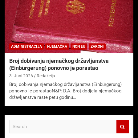
ADMINISTRACIJA
NJEMAČKA
NON EU
ZAKONI
Broj dobivanja njemačkog državljanstva
(Einbürgerung) ponovno je porastao
3. Juni 2026
Redakcija
Broj dobivanja njemačkog državljanstva (Einbürgerung)
ponovno je porastaoN&P: D.A. Broj dodjela njemačkog
državljanstva raste petu godinu…
S
e
a