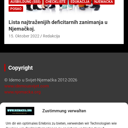
AUSBILDUNG (SSS)
CHECKLISTE
EDUKACIJA
NJEMAČKA
POSAO
Lista najtraženijih deficitarnih zanimanja u
Njemačkoj.
15. Oktober 2022
Redakcija
Copyright
© Idemo u Svijet-Njemačka 2012-2026
www.idemousvijet.com
www.njemacka.org
Pregled
Zustimmung verwalten
Impressum
Um dir ein optimales Erlebnis zu bieten, verwenden wir Technologien wie
Datenschutzerklärung