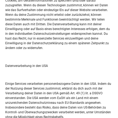
Cookies, um Geräteinformationen zu speichern und/oder darauf
Widerufsbelehrung
zuzugreifen. Wenn du diesen Technologien zustimmst, können wir Daten
Oglašavanje / Postavite svoj oglas
wie das Surfverhalten oder eindeutige IDs auf dieser Website verarbeiten.
Wenn du deine Zustimmung nicht erteilst oder zurückziehst, können
bestimmte Merkmale und Funktionen beeinträchtigt werden. Wir teilen
Tko je “Idemo u Svijet – Njemačka?
diese Daten auch mit Dritten. Die Datenverarbeitung kann mit deiner
Einwilligung oder auf Basis eines berechtigten Interesses erfolgen, dem du
in den individuellen Datenschutzeinstellungen widersprechen kannst. Du
Pretražite stranicu:
hast das Recht, nur in essenzielle Services einzuwilligen und deine
Einwilligung in der Datenschutzerklärung zu einem späteren Zeitpunkt zu
ändern oder zu widerrufen.
S
e
a
r
Datenverarbeitung in den USA
Kalendar
c
h
JUNI 2026
Einige Services verarbeiten personenbezogene Daten in den USA. Indem du
der Nutzung dieser Services zustimmst, erklärst du dich auch mit der
M
D
M
D
F
S
S
Verarbeitung deiner Daten in den USA gemäß Art. 49 (1) lit. a DSGVO
einverstanden. Die USA werden vom EuGH als ein Land mit einem
1
2
3
4
5
6
7
unzureichenden Datenschutzniveau nach EU-Standards angesehen.
Insbesondere besteht das Risiko, dass deine Daten von US-Behörden zu
8
9
10
11
12
13
14
Kontroll- und Überwachungszwecken verarbeitet werden, unter Umständen
ohne die Möglichkeit eines Rechtsbehelfs.