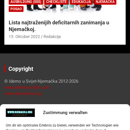
AUSBILDUNG (SSS)
CHECKLISTE
EDUKACIJA
NJEMAČKA
POSAO
Lista najtraženijih deficitarnih zanimanja u
Njemačkoj.
15. Oktober 2022
Redakcija
Copyright
© Idemo u Svijet-Njemačka 2012-2026
www.idemousvijet.com
www.njemacka.org
Pregled
Zustimmung verwalten
Impressum
Um dir ein optimales Erlebnis zu bieten, verwenden wir Technologien wie
Datenschutzerklärung