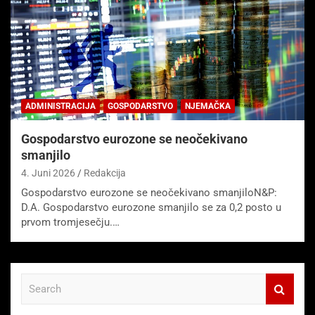
ADMINISTRACIJA
GOSPODARSTVO
NJEMAČKA
Gospodarstvo eurozone se neočekivano
smanjilo
4. Juni 2026
Redakcija
Gospodarstvo eurozone se neočekivano smanjiloN&P:
D.A. Gospodarstvo eurozone smanjilo se za 0,2 posto u
prvom tromjesečju.…
S
e
a