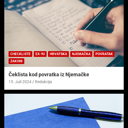
CHECKLISTE
EX-YU
HRVATSKA
NJEMAČKA
POVRATAK
ZAKONI
Čeklista kod povratka iz Njemačke
15. Juli 2024
Redakcija