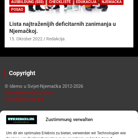
AUSBILDUNG (SSS)
CHECKLISTE
EDUKACIJA
NJEMAČKA
POSAO
Lista najtraženijih deficitarnih zanimanja u
Njemačkoj.
15. Oktober 2022
Redakcija
Copyright
© Idemo u Svijet-Njemačka 2012-2026
www.idemousvijet.com
www.njemacka.org
Pregled
Zustimmung verwalten
Impressum
Um dir ein optimales Erlebnis zu bieten, verwenden wir Technologien wie
Datenschutzerklärung