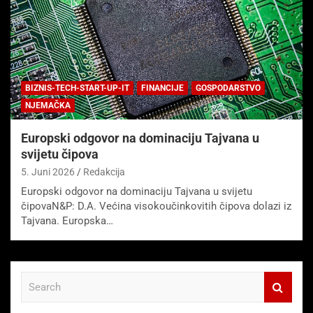
BIZNIS-TECH-START-UP-IT
FINANCIJE
GOSPODARSTVO
NJEMAČKA
Europski odgovor na dominaciju Tajvana u
svijetu čipova
5. Juni 2026
Redakcija
Europski odgovor na dominaciju Tajvana u svijetu
čipovaN&P: D.A. Većina visokoučinkovitih čipova dolazi iz
Tajvana. Europska…
S
e
a