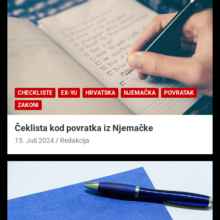
CHECKLISTE
EX-YU
HRVATSKA
NJEMAČKA
POVRATAK
ZAKONI
Čeklista kod povratka iz Njemačke
15. Juli 2024
Redakcija