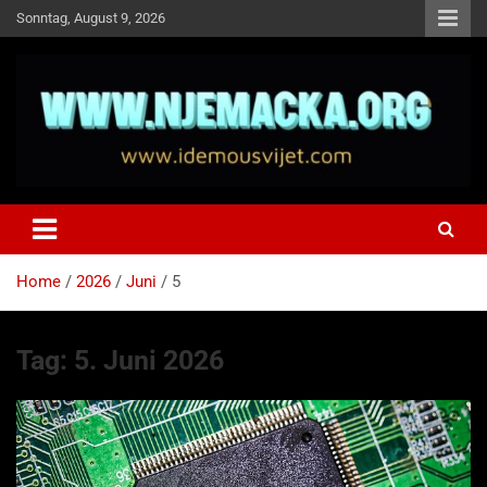
Skip
Sonntag, August 9, 2026
to
content
NJEMAČKA
Idemo u Svijet-Njemacka!
Home
2026
Juni
5
Tag:
5. Juni 2026