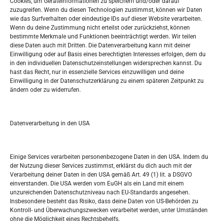
Cookies, um Geräteinformationen zu speichern und/oder darauf
Widerufsbelehrung
zuzugreifen. Wenn du diesen Technologien zustimmst, können wir Daten
Oglašavanje / Postavite svoj oglas
wie das Surfverhalten oder eindeutige IDs auf dieser Website verarbeiten.
Wenn du deine Zustimmung nicht erteilst oder zurückziehst, können
bestimmte Merkmale und Funktionen beeinträchtigt werden. Wir teilen
Tko je “Idemo u Svijet – Njemačka?
diese Daten auch mit Dritten. Die Datenverarbeitung kann mit deiner
Einwilligung oder auf Basis eines berechtigten Interesses erfolgen, dem du
in den individuellen Datenschutzeinstellungen widersprechen kannst. Du
Pretražite stranicu:
hast das Recht, nur in essenzielle Services einzuwilligen und deine
Einwilligung in der Datenschutzerklärung zu einem späteren Zeitpunkt zu
ändern oder zu widerrufen.
S
e
a
r
Datenverarbeitung in den USA
Kalendar
c
h
JUNI 2026
Einige Services verarbeiten personenbezogene Daten in den USA. Indem du
der Nutzung dieser Services zustimmst, erklärst du dich auch mit der
M
D
M
D
F
S
S
Verarbeitung deiner Daten in den USA gemäß Art. 49 (1) lit. a DSGVO
einverstanden. Die USA werden vom EuGH als ein Land mit einem
1
2
3
4
5
6
7
unzureichenden Datenschutzniveau nach EU-Standards angesehen.
Insbesondere besteht das Risiko, dass deine Daten von US-Behörden zu
8
9
10
11
12
13
14
Kontroll- und Überwachungszwecken verarbeitet werden, unter Umständen
ohne die Möglichkeit eines Rechtsbehelfs.