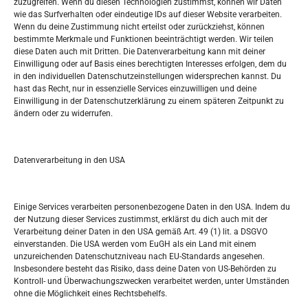
zuzugreifen. Wenn du diesen Technologien zustimmst, können wir Daten
wie das Surfverhalten oder eindeutige IDs auf dieser Website verarbeiten.
Tko je “Idemo u Svijet – Njemačka?
Wenn du deine Zustimmung nicht erteilst oder zurückziehst, können
bestimmte Merkmale und Funktionen beeinträchtigt werden. Wir teilen
diese Daten auch mit Dritten. Die Datenverarbeitung kann mit deiner
Pretražite stranicu:
Einwilligung oder auf Basis eines berechtigten Interesses erfolgen, dem du
in den individuellen Datenschutzeinstellungen widersprechen kannst. Du
hast das Recht, nur in essenzielle Services einzuwilligen und deine
S
Einwilligung in der Datenschutzerklärung zu einem späteren Zeitpunkt zu
e
ändern oder zu widerrufen.
a
r
Kalendar
c
Datenverarbeitung in den USA
h
AUGUST 2026
M
D
M
D
F
S
S
Einige Services verarbeiten personenbezogene Daten in den USA. Indem du
der Nutzung dieser Services zustimmst, erklärst du dich auch mit der
1
2
Verarbeitung deiner Daten in den USA gemäß Art. 49 (1) lit. a DSGVO
einverstanden. Die USA werden vom EuGH als ein Land mit einem
3
4
5
6
7
8
9
unzureichenden Datenschutzniveau nach EU-Standards angesehen.
Insbesondere besteht das Risiko, dass deine Daten von US-Behörden zu
10
11
12
13
14
15
16
Kontroll- und Überwachungszwecken verarbeitet werden, unter Umständen
ohne die Möglichkeit eines Rechtsbehelfs.
17
18
19
20
21
22
23