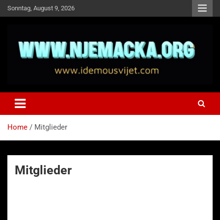
Skip
Sonntag, August 9, 2026
to
content
NJEMAČKA
Idemo u Svijet-Njemacka!
Home
Mitglieder
Mitglieder