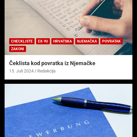
CHECKLISTE
EX-YU
HRVATSKA
NJEMAČKA
POVRATAK
ZAKONI
Čeklista kod povratka iz Njemačke
15. Juli 2024
Redakcija