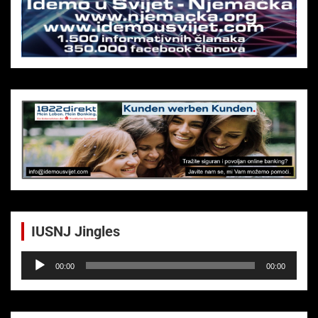
h
IUSNJ Jingles
Audio-
00:00
00:00
Player