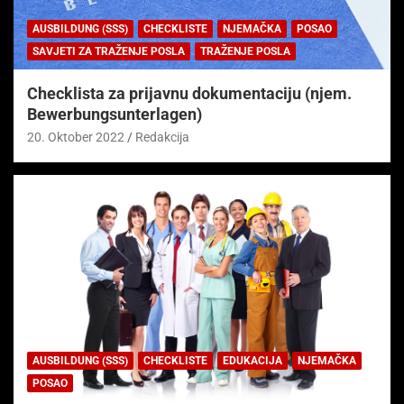
AUSBILDUNG (SSS)
CHECKLISTE
NJEMAČKA
POSAO
SAVJETI ZA TRAŽENJE POSLA
TRAŽENJE POSLA
Checklista za prijavnu dokumentaciju (njem.
Bewerbungsunterlagen)
20. Oktober 2022
Redakcija
AUSBILDUNG (SSS)
CHECKLISTE
EDUKACIJA
NJEMAČKA
POSAO