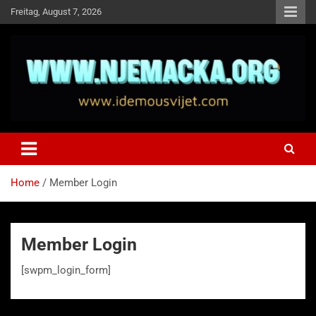
Skip
Freitag, August 7, 2026
to
content
NJEMAČKA
Idemo u Svijet-Njemacka!
Home
Member Login
Member Login
[swpm_login_form]