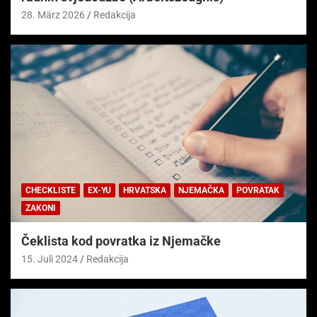
28. März 2026
Redakcija
CHECKLISTE
EX-YU
HRVATSKA
NJEMAČKA
POVRATAK
ZAKONI
Čeklista kod povratka iz Njemačke
15. Juli 2024
Redakcija