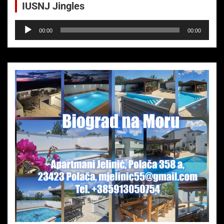
IUSNJ Jingles
Audio-
00:00
00:00
Player