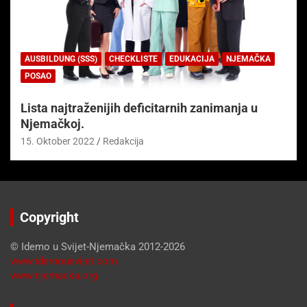
AUSBILDUNG (SSS)
CHECKLISTE
EDUKACIJA
NJEMAČKA
POSAO
Lista najtraženijih deficitarnih zanimanja u
Njemačkoj.
15. Oktober 2022
Redakcija
Copyright
© Idemo u Svijet-Njemačka 2012-2026
www.idemousvijet.com
www.njemacka.org