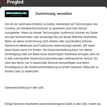
Pregled
Impressum
Zustimmung verwalten
Datenschutzerklärung
Widerufsbelehrung
Um dir ein optimales Erlebnis zu bieten, verwenden wir Technologien wie
Oglašavanje / Postavite svoj oglas
Cookies, um Geräteinformationen zu speichern und/oder darauf
zuzugreifen. Wenn du diesen Technologien zustimmst, können wir Daten
wie das Surfverhalten oder eindeutige IDs auf dieser Website verarbeiten.
Tko je “Idemo u Svijet – Njemačka?
Wenn du deine Zustimmung nicht erteilst oder zurückziehst, können
bestimmte Merkmale und Funktionen beeinträchtigt werden. Wir teilen
diese Daten auch mit Dritten. Die Datenverarbeitung kann mit deiner
Pretražite stranicu:
Einwilligung oder auf Basis eines berechtigten Interesses erfolgen, dem du
in den individuellen Datenschutzeinstellungen widersprechen kannst. Du
hast das Recht, nur in essenzielle Services einzuwilligen und deine
S
Einwilligung in der Datenschutzerklärung zu einem späteren Zeitpunkt zu
e
ändern oder zu widerrufen.
a
r
Kalendar
c
Datenverarbeitung in den USA
h
AUGUST 2026
M
D
M
D
F
S
S
Einige Services verarbeiten personenbezogene Daten in den USA. Indem du