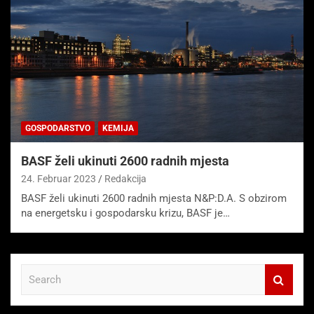
GOSPODARSTVO
KEMIJA
BASF želi ukinuti 2600 radnih mjesta
24. Februar 2023
Redakcija
BASF želi ukinuti 2600 radnih mjesta N&P:D.A. S obzirom
na energetsku i gospodarsku krizu, BASF je…
S
e
a