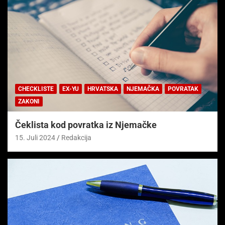
CHECKLISTE
EX-YU
HRVATSKA
NJEMAČKA
POVRATAK
ZAKONI
Čeklista kod povratka iz Njemačke
15. Juli 2024
Redakcija