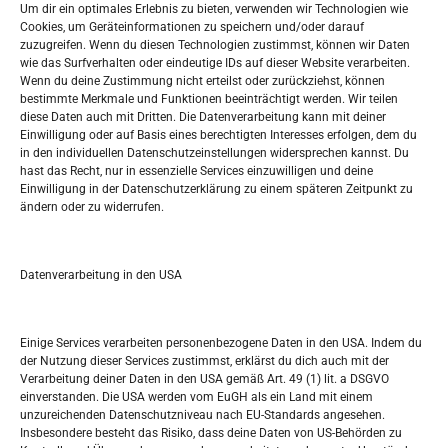
Widerufsbelehrung
Um dir ein optimales Erlebnis zu bieten, verwenden wir Technologien wie
Oglašavanje / Postavite svoj oglas
Cookies, um Geräteinformationen zu speichern und/oder darauf
zuzugreifen. Wenn du diesen Technologien zustimmst, können wir Daten
wie das Surfverhalten oder eindeutige IDs auf dieser Website verarbeiten.
Tko je “Idemo u Svijet – Njemačka?
Wenn du deine Zustimmung nicht erteilst oder zurückziehst, können
bestimmte Merkmale und Funktionen beeinträchtigt werden. Wir teilen
diese Daten auch mit Dritten. Die Datenverarbeitung kann mit deiner
Pretražite stranicu:
Einwilligung oder auf Basis eines berechtigten Interesses erfolgen, dem du
in den individuellen Datenschutzeinstellungen widersprechen kannst. Du
hast das Recht, nur in essenzielle Services einzuwilligen und deine
S
Einwilligung in der Datenschutzerklärung zu einem späteren Zeitpunkt zu
e
ändern oder zu widerrufen.
a
r
Kalendar
c
Datenverarbeitung in den USA
h
AUGUST 2026
M
D
M
D
F
S
S
Einige Services verarbeiten personenbezogene Daten in den USA. Indem du
der Nutzung dieser Services zustimmst, erklärst du dich auch mit der
1
2
Verarbeitung deiner Daten in den USA gemäß Art. 49 (1) lit. a DSGVO
einverstanden. Die USA werden vom EuGH als ein Land mit einem
3
4
5
6
7
8
9
unzureichenden Datenschutzniveau nach EU-Standards angesehen.
Insbesondere besteht das Risiko, dass deine Daten von US-Behörden zu