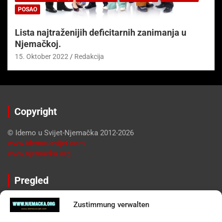
POSAO
Lista najtraženijih deficitarnih zanimanja u
Njemačkoj.
15. Oktober 2022
Redakcija
Copyright
© Idemo u Svijet-Njemačka 2012-2026
www.idemousvijet.com
www.njemacka.org
Pregled
Impressum
Zustimmung verwalten
Datenschutzerklärung