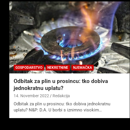
GOSPODARSTVO
NEKRETNINE
NJEMAČKA
Odbitak za plin u prosincu: tko dobiva
jednokratnu uplatu?
14. November 2022
Redakcija
Odbitak za plin u prosincu: tko dobiva jednokratnu
uplatu? N&P: D.A. U borbi s iznimno visokim…