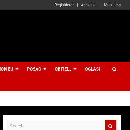
Registrieren
Anmelden
Marketing
NON EU
POSAO
OBITELJ
OGLASI
S
e