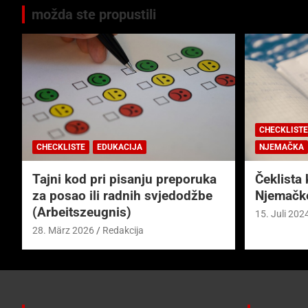
možda ste propustili
CHECKLISTE
CHECKLISTE
EDUKACIJA
NJEMAČKA
Tajni kod pri pisanju preporuka
Čeklista 
za posao ili radnih svjedodžbe
Njemačk
(Arbeitszeugnis)
15. Juli 202
28. März 2026
Redakcija