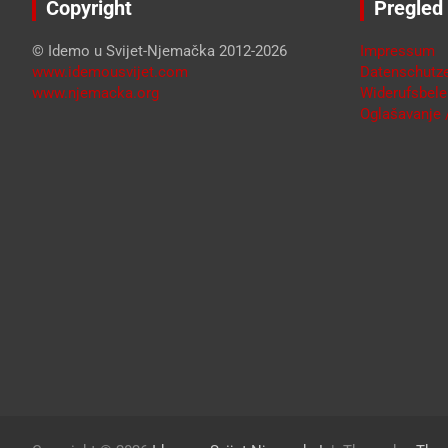
Copyright
Pregled
© Idemo u Svijet-Njemačka 2012-2026
Impressum
www.idemousvijet.com
Datenschutze
www.njemacka.org
Widerufsbele
Oglašavanje /