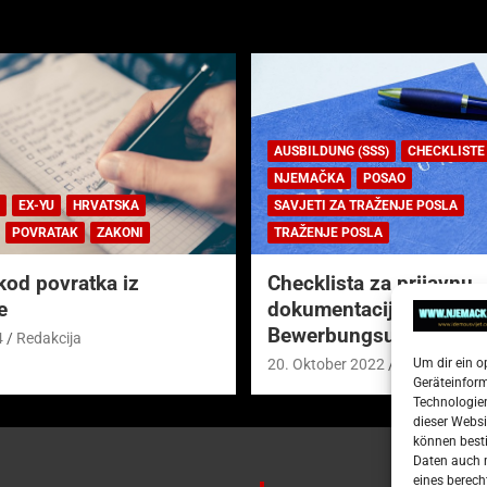
AUSBILDUNG (SSS)
CHECKLISTE
NJEMAČKA
POSAO
EX-YU
HRVATSKA
SAVJETI ZA TRAŽENJE POSLA
POVRATAK
ZAKONI
TRAŽENJE POSLA
kod povratka iz
Checklista za prijavnu
e
dokumentaciju (njem.
Bewerbungsunterlagen
4
Redakcija
Um dir ein o
20. Oktober 2022
Redakcija
Geräteinfor
Technologien
dieser Websi
können besti
Daten auch m
eines berech