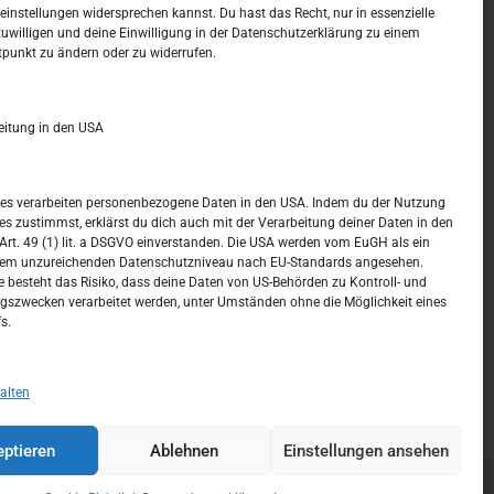
t –
Kalendar
instellungen widersprechen kannst. Du hast das Recht, nur in essenzielle
zuwilligen und deine Einwilligung in der Datenschutzerklärung zu einem
tpunkt zu ändern oder zu widerrufen.
AUGUST 2026
M
D
M
D
F
S
S
eitung in den USA
1
2
3
4
5
6
7
8
9
ices verarbeiten personenbezogene Daten in den USA. Indem du der Nutzung
ces zustimmst, erklärst du dich auch mit der Verarbeitung deiner Daten in den
10
11
12
13
14
15
16
t. 49 (1) lit. a DSGVO einverstanden. Die USA werden vom EuGH als ein
nem unzureichenden Datenschutzniveau nach EU-Standards angesehen.
17
18
19
20
21
22
23
 besteht das Risiko, dass deine Daten von US-Behörden zu Kontroll- und
szwecken verarbeitet werden, unter Umständen ohne die Möglichkeit eines
24
25
26
27
28
29
30
s.
31
« Juli
alten
ptieren
Ablehnen
Einstellungen ansehen