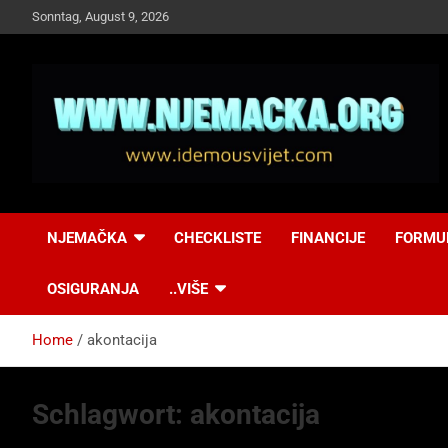
Skip
Sonntag, August 9, 2026
to
content
NJEMAČKA
Idemo u Svijet-
NJEMAČKA
CHECKLISTE
FINANCIJE
FORMU
Njemacka!
OSIGURANJA
..VIŠE
Home
akontacija
Schlagwort:
akontacija