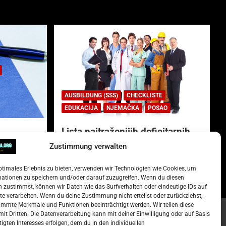
AUSBILDUNG (SSS)
CHECKLISTE
EDUKACIJA
NJEMAČKA
POSAO
Lista najtraženijih deficitarnih
zanimanja u Njemačkoj.
Zustimmung verwalten
)
15. Oktober 2022
Redakcija
ptimales Erlebnis zu bieten, verwenden wir Technologien wie Cookies, um
mationen zu speichern und/oder darauf zuzugreifen. Wenn du diesen
 zustimmst, können wir Daten wie das Surfverhalten oder eindeutige IDs auf
te verarbeiten. Wenn du deine Zustimmung nicht erteilst oder zurückziehst,
mmte Merkmale und Funktionen beeinträchtigt werden. Wir teilen diese
it Dritten. Die Datenverarbeitung kann mit deiner Einwilligung oder auf Basis
tigten Interesses erfolgen, dem du in den individuellen