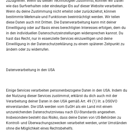
zuzugreifen. Wenn du diesen Technologien zustimmst, können wir Daten
wie das Surfverhalten oder eindeutige IDs auf dieser Website verarbeiten.
Tko je “Idemo u Svijet – Njemačka?
Wenn du deine Zustimmung nicht erteilst oder zurückziehst, können
bestimmte Merkmale und Funktionen beeinträchtigt werden. Wir teilen
diese Daten auch mit Dritten. Die Datenverarbeitung kann mit deiner
Pretražite stranicu:
Einwilligung oder auf Basis eines berechtigten Interesses erfolgen, dem du
in den individuellen Datenschutzeinstellungen widersprechen kannst. Du
hast das Recht, nur in essenzielle Services einzuwilligen und deine
S
Einwilligung in der Datenschutzerklärung zu einem späteren Zeitpunkt zu
e
ändern oder zu widerrufen.
a
r
Kalendar
c
Datenverarbeitung in den USA
h
AUGUST 2026
M
D
M
D
F
S
S
Einige Services verarbeiten personenbezogene Daten in den USA. Indem du
der Nutzung dieser Services zustimmst, erklärst du dich auch mit der
1
2
Verarbeitung deiner Daten in den USA gemäß Art. 49 (1) lit. a DSGVO
einverstanden. Die USA werden vom EuGH als ein Land mit einem
3
4
5
6
7
8
9
unzureichenden Datenschutzniveau nach EU-Standards angesehen.
Insbesondere besteht das Risiko, dass deine Daten von US-Behörden zu
10
11
12
13
14
15
16
Kontroll- und Überwachungszwecken verarbeitet werden, unter Umständen
ohne die Möglichkeit eines Rechtsbehelfs.
17
18
19
20
21
22
23