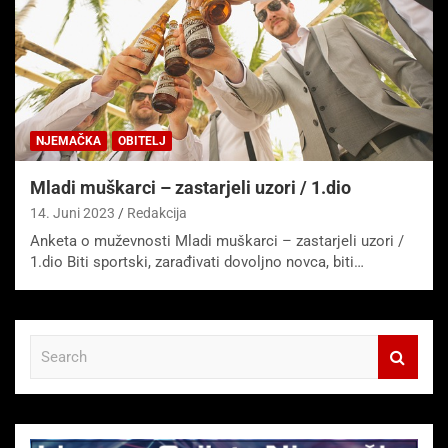
NJEMAČKA
OBITELJ
Mladi muškarci – zastarjeli uzori / 1.dio
14. Juni 2023
Redakcija
Anketa o muževnosti Mladi muškarci – zastarjeli uzori /
1.dio Biti sportski, zarađivati ​​dovoljno novca, biti…
S
e
a
r
c