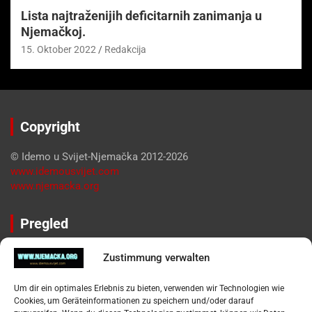
Lista najtraženijih deficitarnih zanimanja u
Njemačkoj.
15. Oktober 2022
Redakcija
Copyright
© Idemo u Svijet-Njemačka 2012-2026
www.idemousvijet.com
www.njemacka.org
Pregled
Impressum
Zustimmung verwalten
Datenschutzerklärung
Widerufsbelehrung
Um dir ein optimales Erlebnis zu bieten, verwenden wir Technologien wie
Oglašavanje / Postavite svoj oglas
Cookies, um Geräteinformationen zu speichern und/oder darauf