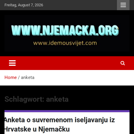
Skip
Freitag, August 7, 2026
to
content
NJEMAČKA
Idemo u Svijet-Njemacka!
Home
anketa
Schlagwort:
anketa