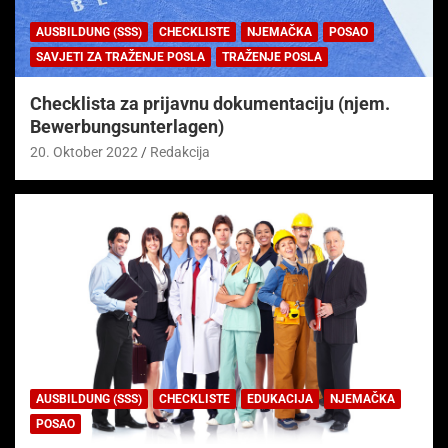
AUSBILDUNG (SSS)
CHECKLISTE
NJEMAČKA
POSAO
SAVJETI ZA TRAŽENJE POSLA
TRAŽENJE POSLA
Checklista za prijavnu dokumentaciju (njem.
Bewerbungsunterlagen)
20. Oktober 2022
Redakcija
AUSBILDUNG (SSS)
CHECKLISTE
EDUKACIJA
NJEMAČKA
POSAO