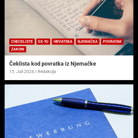
CHECKLISTE
EX-YU
HRVATSKA
NJEMAČKA
POVRATAK
ZAKONI
Čeklista kod povratka iz Njemačke
15. Juli 2024
Redakcija