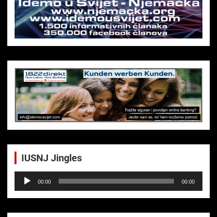
h
IUSNJ Jingles
Audio-
00:00
00:00
Player