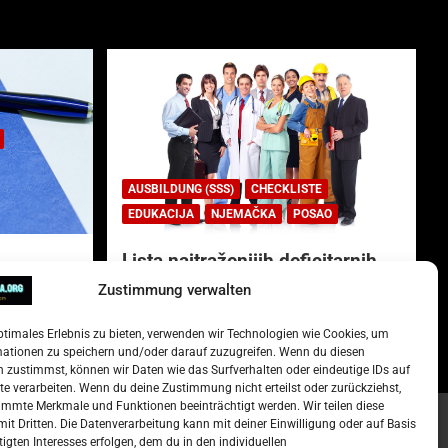
AUSBILDUNG (SSS)
CHECKLISTE
EDUKACIJA
NJEMAČKA
POSAO
Lista najtraženijih deficitarnih
zanimanja u Njemačkoj.
Zustimmung verwalten
)
15. Oktober 2022
Redakcija
ptimales Erlebnis zu bieten, verwenden wir Technologien wie Cookies, um
mationen zu speichern und/oder darauf zuzugreifen. Wenn du diesen
 zustimmst, können wir Daten wie das Surfverhalten oder eindeutige IDs auf
te verarbeiten. Wenn du deine Zustimmung nicht erteilst oder zurückziehst,
mmte Merkmale und Funktionen beeinträchtigt werden. Wir teilen diese
it Dritten. Die Datenverarbeitung kann mit deiner Einwilligung oder auf Basis
tigten Interesses erfolgen, dem du in den individuellen