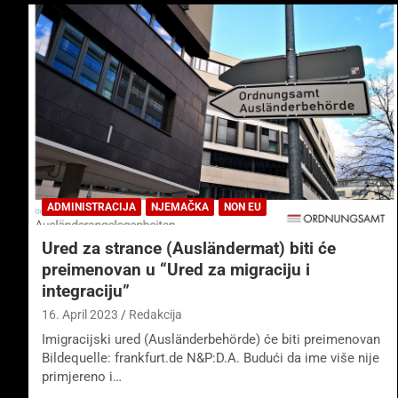
ADMINISTRACIJA
NJEMAČKA
NON EU
Ured za strance (Ausländermat) biti će
preimenovan u “Ured za migraciju i
integraciju”
16. April 2023
Redakcija
Imigracijski ured (Ausländerbehörde) će biti preimenovan
Bildequelle: frankfurt.de N&P:D.A. Budući da ime više nije
primjereno i…