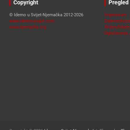
Copyright
Pregled
© Idemo u Svijet-Njemačka 2012-2026
Impressum
www.idemousvijet.com
Datenschutze
www.njemacka.org
Widerufsbele
Oglašavanje /