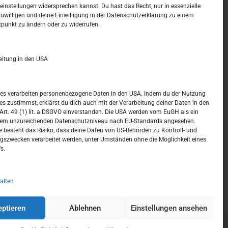
t –
Kalendar
instellungen widersprechen kannst. Du hast das Recht, nur in essenzielle
zuwilligen und deine Einwilligung in der Datenschutzerklärung zu einem
tpunkt zu ändern oder zu widerrufen.
AUGUST 2026
M
D
M
D
F
S
S
eitung in den USA
1
2
3
4
5
6
7
8
9
ices verarbeiten personenbezogene Daten in den USA. Indem du der Nutzung
ces zustimmst, erklärst du dich auch mit der Verarbeitung deiner Daten in den
10
11
12
13
14
15
16
t. 49 (1) lit. a DSGVO einverstanden. Die USA werden vom EuGH als ein
nem unzureichenden Datenschutzniveau nach EU-Standards angesehen.
17
18
19
20
21
22
23
 besteht das Risiko, dass deine Daten von US-Behörden zu Kontroll- und
szwecken verarbeitet werden, unter Umständen ohne die Möglichkeit eines
24
25
26
27
28
29
30
s.
31
« Juli
alten
ptieren
Ablehnen
Einstellungen ansehen