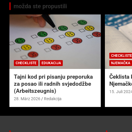
možda ste propustili
CHECKLISTE
CHECKLISTE
EDUKACIJA
NJEMAČKA
Tajni kod pri pisanju preporuka
Čeklista 
za posao ili radnih svjedodžbe
Njemačk
(Arbeitszeugnis)
15. Juli 202
28. März 2026
Redakcija