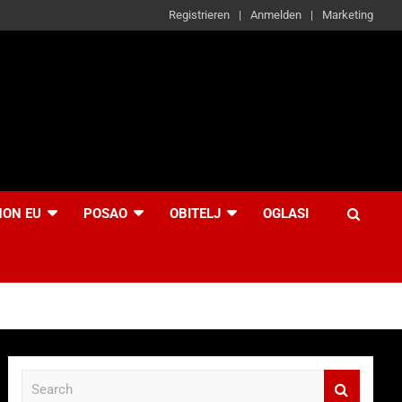
Registrieren
Anmelden
Marketing
NON EU
POSAO
OBITELJ
OGLASI
S
e