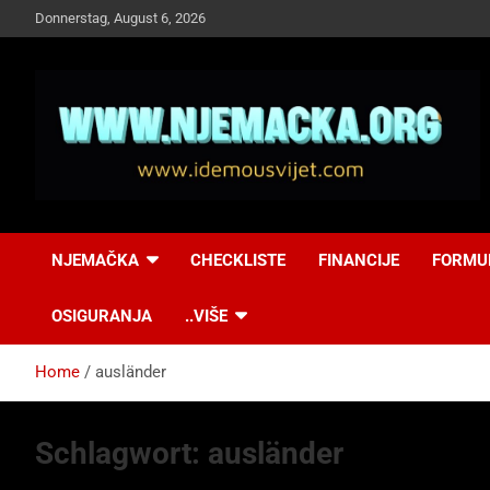
Skip
Donnerstag, August 6, 2026
to
content
NJEMAČKA
Idemo u Svijet-
NJEMAČKA
CHECKLISTE
FINANCIJE
FORMU
Njemacka!
OSIGURANJA
..VIŠE
Home
ausländer
Schlagwort:
ausländer