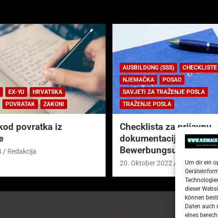
AUSBILDUNG (SSS)
CHECKLISTE
NJEMAČKA
POSAO
EX-YU
HRVATSKA
SAVJETI ZA TRAŽENJE POSLA
POVRATAK
ZAKONI
TRAŽENJE POSLA
kod povratka iz
Checklista za prijavnu
e
dokumentaciju (njem.
Bewerbungsunterlagen
4
Redakcija
Um dir ein o
20. Oktober 2022
Redakcija
Geräteinfor
Technologien
dieser Websi
können besti
Daten auch m
eines berech