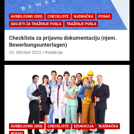
AUSBILDUNG (SSS)
CHECKLISTE
NJEMAČKA
POSAO
SAVJETI ZA TRAŽENJE POSLA
TRAŽENJE POSLA
Checklista za prijavnu dokumentaciju (njem.
Bewerbungsunterlagen)
20. Oktober 2022
Redakcija
AUSBILDUNG (SSS)
CHECKLISTE
EDUKACIJA
NJEMAČKA
POSAO