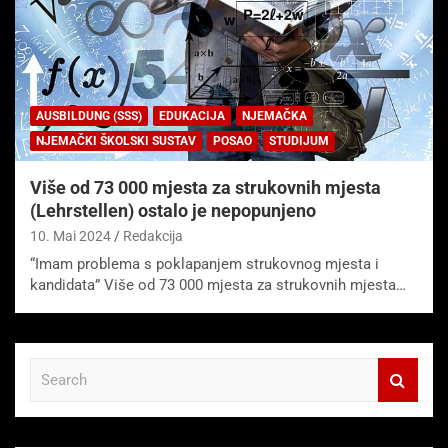
AUSBILDUNG (SSS)
EDUKACIJA
NJEMAČKA
NJEMAČKI ŠKOLSKI SUSTAV
POSAO
STUDIJUM
Više od 73 000 mjesta za strukovnih mjesta
(Lehrstellen) ostalo je nepopunjeno
10. Mai 2024
Redakcija
“Imam problema s poklapanjem strukovnog mjesta i
kandidata” Više od 73 000 mjesta za strukovnih mjesta…
S
e
a
r