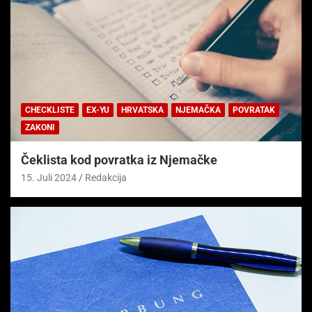
CHECKLISTE
EX-YU
HRVATSKA
NJEMAČKA
POVRATAK
ZAKONI
Čeklista kod povratka iz Njemačke
15. Juli 2024
Redakcija