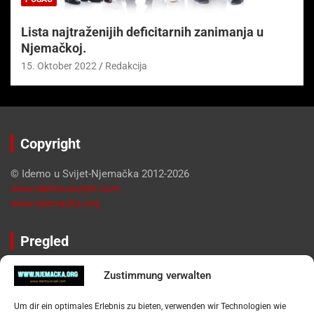
Lista najtraženijih deficitarnih zanimanja u
Njemačkoj.
15. Oktober 2022
Redakcija
Copyright
© Idemo u Svijet-Njemačka 2012-2026
www.idemousvijet.com
www.njemacka.org
Pregled
Impressum
Zustimmung verwalten
Datenschutzerklärung
Widerufsbelehrung
Um dir ein optimales Erlebnis zu bieten, verwenden wir Technologien wie