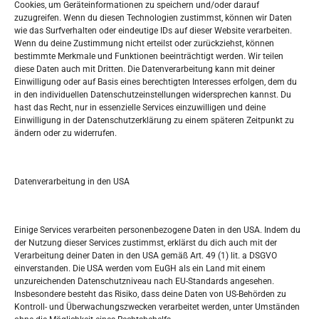
Oglašavanje / Postavite svoj oglas
Cookies, um Geräteinformationen zu speichern und/oder darauf
zuzugreifen. Wenn du diesen Technologien zustimmst, können wir Daten
wie das Surfverhalten oder eindeutige IDs auf dieser Website verarbeiten.
Tko je “Idemo u Svijet – Njemačka?
Wenn du deine Zustimmung nicht erteilst oder zurückziehst, können
bestimmte Merkmale und Funktionen beeinträchtigt werden. Wir teilen
diese Daten auch mit Dritten. Die Datenverarbeitung kann mit deiner
Pretražite stranicu:
Einwilligung oder auf Basis eines berechtigten Interesses erfolgen, dem du
in den individuellen Datenschutzeinstellungen widersprechen kannst. Du
hast das Recht, nur in essenzielle Services einzuwilligen und deine
S
Einwilligung in der Datenschutzerklärung zu einem späteren Zeitpunkt zu
e
ändern oder zu widerrufen.
a
r
Kalendar
c
Datenverarbeitung in den USA
h
AUGUST 2026
M
D
M
D
F
S
S
Einige Services verarbeiten personenbezogene Daten in den USA. Indem du
der Nutzung dieser Services zustimmst, erklärst du dich auch mit der
1
2
Verarbeitung deiner Daten in den USA gemäß Art. 49 (1) lit. a DSGVO
einverstanden. Die USA werden vom EuGH als ein Land mit einem
3
4
5
6
7
8
9
unzureichenden Datenschutzniveau nach EU-Standards angesehen.
Insbesondere besteht das Risiko, dass deine Daten von US-Behörden zu
10
11
12
13
14
15
16
Kontroll- und Überwachungszwecken verarbeitet werden, unter Umständen