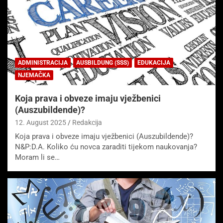
ADMINISTRACIJA
AUSBILDUNG (SSS)
EDUKACIJA
NJEMAČKA
Koja prava i obveze imaju vježbenici
(Auszubildende)?
12. August 2025
Redakcija
Koja prava i obveze imaju vježbenici (Auszubildende)?
N&P:D.A. Koliko ću novca zaraditi tijekom naukovanja?
Moram li se…