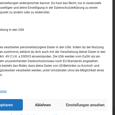
t –
Kalendar
instellungen widersprechen kannst. Du hast das Recht, nur in essenzielle
zuwilligen und deine Einwilligung in der Datenschutzerklärung zu einem
tpunkt zu ändern oder zu widerrufen.
AUGUST 2026
M
D
M
D
F
S
S
eitung in den USA
1
2
3
4
5
6
7
8
9
ices verarbeiten personenbezogene Daten in den USA. Indem du der Nutzung
ces zustimmst, erklärst du dich auch mit der Verarbeitung deiner Daten in den
10
11
12
13
14
15
16
t. 49 (1) lit. a DSGVO einverstanden. Die USA werden vom EuGH als ein
nem unzureichenden Datenschutzniveau nach EU-Standards angesehen.
17
18
19
20
21
22
23
 besteht das Risiko, dass deine Daten von US-Behörden zu Kontroll- und
szwecken verarbeitet werden, unter Umständen ohne die Möglichkeit eines
24
25
26
27
28
29
30
s.
31
« Juli
alten
ptieren
Ablehnen
Einstellungen ansehen