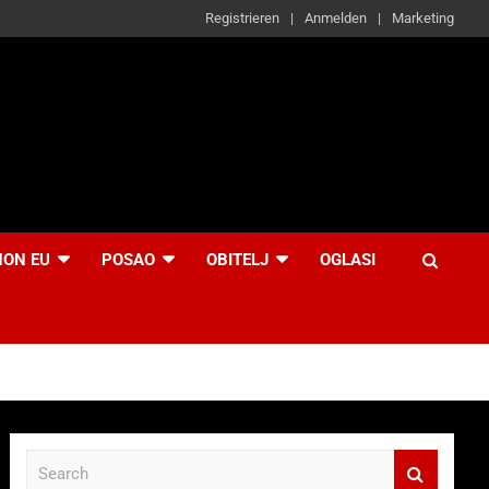
Registrieren
Anmelden
Marketing
NON EU
POSAO
OBITELJ
OGLASI
S
e