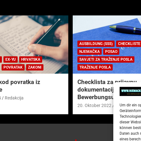
AUSBILDUNG (SSS)
CHECKLISTE
NJEMAČKA
POSAO
EX-YU
HRVATSKA
SAVJETI ZA TRAŽENJE POSLA
POVRATAK
ZAKONI
TRAŽENJE POSLA
kod povratka iz
Checklista za prijavnu
e
dokumentaciju (njem.
Bewerbungsunterlagen
4
Redakcija
Um dir ein o
20. Oktober 2022
Redakcija
Geräteinfor
Technologien
dieser Websi
können besti
Daten auch m
eines berech