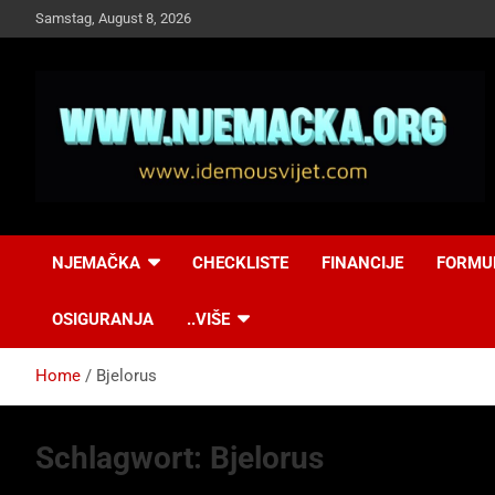
Skip
Samstag, August 8, 2026
to
content
NJEMAČKA
Idemo u Svijet-
NJEMAČKA
CHECKLISTE
FINANCIJE
FORMU
Njemacka!
OSIGURANJA
..VIŠE
Home
Bjelorus
Schlagwort:
Bjelorus