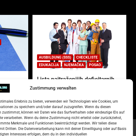
AUSBILDUNG (SSS)
CHECKLISTE
EDUKACIJA
NJEMAČKA
POSAO
Lista najtraženijih deficitarnih
zanimanja u Njemačkoj.
Zustimmung verwalten
)
15. Oktober 2022
Redakcija
ptimales Erlebnis zu bieten, verwenden wir Technologien wie Cookies, um
mationen zu speichern und/oder darauf zuzugreifen. Wenn du diesen
 zustimmst, können wir Daten wie das Surfverhalten oder eindeutige IDs auf
te verarbeiten. Wenn du deine Zustimmung nicht erteilst oder zurückziehst,
mmte Merkmale und Funktionen beeinträchtigt werden. Wir teilen diese
it Dritten. Die Datenverarbeitung kann mit deiner Einwilligung oder auf Basis
tigten Interesses erfolgen, dem du in den individuellen