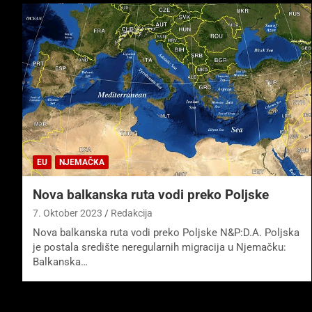
EU
NJEMAČKA
Nova balkanska ruta vodi preko Poljske
7. Oktober 2023
Redakcija
Nova balkanska ruta vodi preko Poljske N&P:D.A. Poljska
je postala središte neregularnih migracija u Njemačku:
Balkanska…