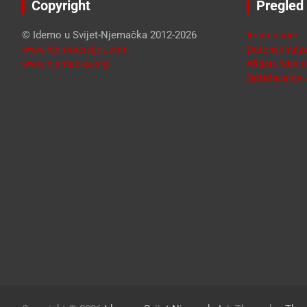
Copyright
Pregled
© Idemo u Svijet-Njemačka 2012-2026
Impressum
www.idemousvijet.com
Datenschutze
www.njemacka.org
Widerufsbele
Oglašavanje /