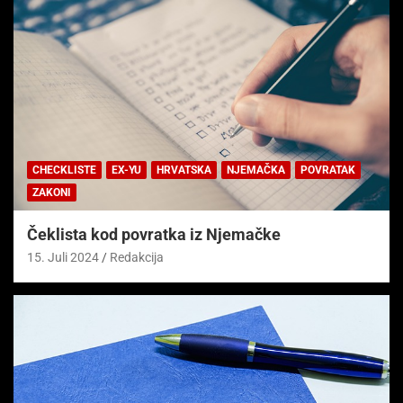
CHECKLISTE
EX-YU
HRVATSKA
NJEMAČKA
POVRATAK
ZAKONI
Čeklista kod povratka iz Njemačke
15. Juli 2024
Redakcija