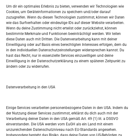
Widerufsbelehrung
Um dir ein optimales Erlebnis zu bieten, verwenden wir Technologien wie
Oglašavanje / Postavite svoj oglas
Cookies, um Geräteinformationen zu speichern und/oder darauf
zuzugreifen. Wenn du diesen Technologien zustimmst, können wir Daten
wie das Surfverhalten oder eindeutige IDs auf dieser Website verarbeiten.
Tko je “Idemo u Svijet – Njemačka?
Wenn du deine Zustimmung nicht erteilst oder zurückziehst, können
bestimmte Merkmale und Funktionen beeinträchtigt werden. Wir teilen
diese Daten auch mit Dritten. Die Datenverarbeitung kann mit deiner
Pretražite stranicu:
Einwilligung oder auf Basis eines berechtigten Interesses erfolgen, dem du
in den individuellen Datenschutzeinstellungen widersprechen kannst. Du
hast das Recht, nur in essenzielle Services einzuwilligen und deine
S
Einwilligung in der Datenschutzerklärung zu einem späteren Zeitpunkt zu
e
ändern oder zu widerrufen.
a
r
Kalendar
c
Datenverarbeitung in den USA
h
AUGUST 2026
M
D
M
D
F
S
S
Einige Services verarbeiten personenbezogene Daten in den USA. Indem du
der Nutzung dieser Services zustimmst, erklärst du dich auch mit der
1
2
Verarbeitung deiner Daten in den USA gemäß Art. 49 (1) lit. a DSGVO
einverstanden. Die USA werden vom EuGH als ein Land mit einem
3
4
5
6
7
8
9
unzureichenden Datenschutzniveau nach EU-Standards angesehen.
Insbesondere besteht das Risiko, dass deine Daten von US-Behörden zu