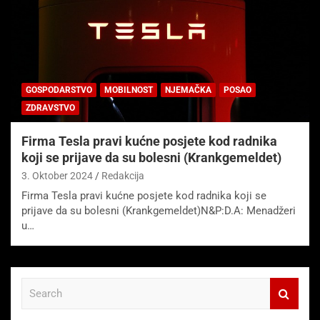
GOSPODARSTVO
MOBILNOST
NJEMAČKA
POSAO
ZDRAVSTVO
Firma Tesla pravi kućne posjete kod radnika
koji se prijave da su bolesni (Krankgemeldet)
3. Oktober 2024
Redakcija
Firma Tesla pravi kućne posjete kod radnika koji se
prijave da su bolesni (Krankgemeldet)N&P:D.A: Menadžeri
u…
S
e
a