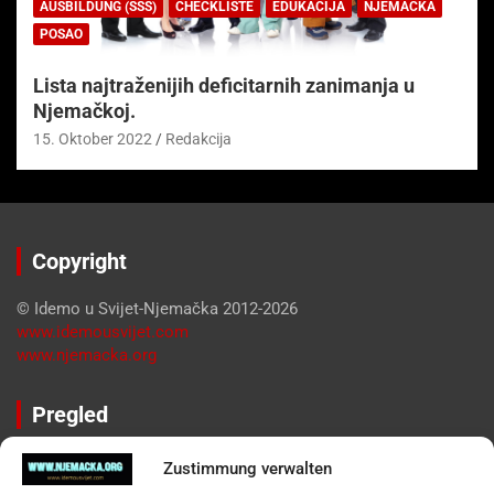
AUSBILDUNG (SSS)
CHECKLISTE
EDUKACIJA
NJEMAČKA
POSAO
Lista najtraženijih deficitarnih zanimanja u
Njemačkoj.
15. Oktober 2022
Redakcija
Copyright
© Idemo u Svijet-Njemačka 2012-2026
www.idemousvijet.com
www.njemacka.org
Pregled
Impressum
Zustimmung verwalten
Datenschutzerklärung