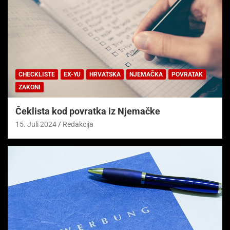
CHECKLISTE
EX-YU
HRVATSKA
NJEMAČKA
POVRATAK
ZAKONI
Čeklista kod povratka iz Njemačke
15. Juli 2024
Redakcija