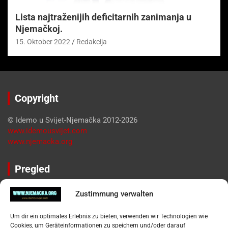
Lista najtraženijih deficitarnih zanimanja u
Njemačkoj.
15. Oktober 2022
Redakcija
Copyright
© Idemo u Svijet-Njemačka 2012-2026
www.idemousvijet.com
www.njemacka.org
Pregled
Impressum
Zustimmung verwalten
Datenschutzerklärung
Widerufsbelehrung
Um dir ein optimales Erlebnis zu bieten, verwenden wir Technologien wie
Oglašavanje / Postavite svoj oglas
Cookies, um Geräteinformationen zu speichern und/oder darauf