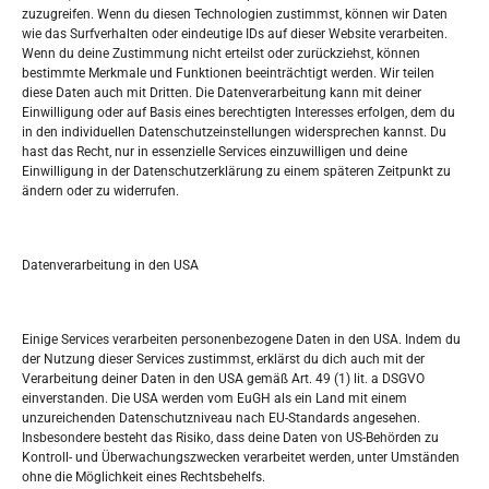
zuzugreifen. Wenn du diesen Technologien zustimmst, können wir Daten
wie das Surfverhalten oder eindeutige IDs auf dieser Website verarbeiten.
Tko je “Idemo u Svijet – Njemačka?
Wenn du deine Zustimmung nicht erteilst oder zurückziehst, können
bestimmte Merkmale und Funktionen beeinträchtigt werden. Wir teilen
diese Daten auch mit Dritten. Die Datenverarbeitung kann mit deiner
Pretražite stranicu:
Einwilligung oder auf Basis eines berechtigten Interesses erfolgen, dem du
in den individuellen Datenschutzeinstellungen widersprechen kannst. Du
hast das Recht, nur in essenzielle Services einzuwilligen und deine
S
Einwilligung in der Datenschutzerklärung zu einem späteren Zeitpunkt zu
e
ändern oder zu widerrufen.
a
r
Kalendar
c
Datenverarbeitung in den USA
h
AUGUST 2026
M
D
M
D
F
S
S
Einige Services verarbeiten personenbezogene Daten in den USA. Indem du
der Nutzung dieser Services zustimmst, erklärst du dich auch mit der
1
2
Verarbeitung deiner Daten in den USA gemäß Art. 49 (1) lit. a DSGVO
einverstanden. Die USA werden vom EuGH als ein Land mit einem
3
4
5
6
7
8
9
unzureichenden Datenschutzniveau nach EU-Standards angesehen.
Insbesondere besteht das Risiko, dass deine Daten von US-Behörden zu
10
11
12
13
14
15
16
Kontroll- und Überwachungszwecken verarbeitet werden, unter Umständen
ohne die Möglichkeit eines Rechtsbehelfs.