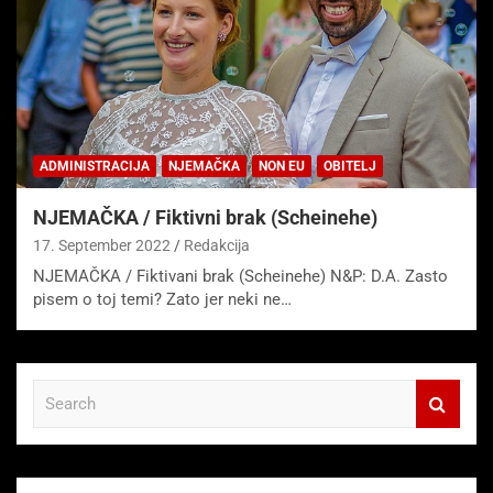
ADMINISTRACIJA
NJEMAČKA
NON EU
OBITELJ
NJEMAČKA / Fiktivni brak (Scheinehe)
17. September 2022
Redakcija
NJEMAČKA / Fiktivani brak (Scheinehe) N&P: D.A. Zasto
pisem o toj temi? Zato jer neki ne…
S
e
a
r
c