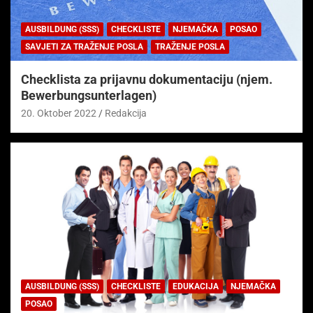
AUSBILDUNG (SSS)
CHECKLISTE
NJEMAČKA
POSAO
SAVJETI ZA TRAŽENJE POSLA
TRAŽENJE POSLA
Checklista za prijavnu dokumentaciju (njem.
Bewerbungsunterlagen)
20. Oktober 2022
Redakcija
AUSBILDUNG (SSS)
CHECKLISTE
EDUKACIJA
NJEMAČKA
POSAO