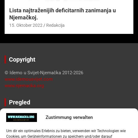
Lista najtraženijih deficitarnih zanimanja u
Njemačkoj.
15. Oktober 2022
Redakcija
Copyright
© Idemo u Svijet-Njemačka 2012-2026
www.idemousvijet.com
www.njemacka.org
Pregled
Impressum
Zustimmung verwalten
Datenschutzerklärung
Widerufsbelehrung
Um dir ein optimales Erlebnis zu bieten, verwenden wir Technologien wie
Oglašavanje / Postavite svoj oglas
Cookies, um Geräteinformationen zu speichern und/oder darauf