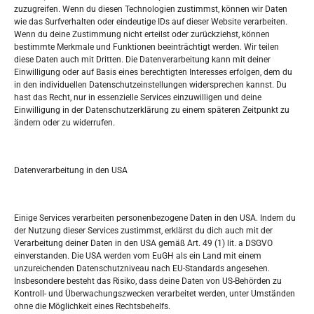
zuzugreifen. Wenn du diesen Technologien zustimmst, können wir Daten
wie das Surfverhalten oder eindeutige IDs auf dieser Website verarbeiten.
Tko je “Idemo u Svijet – Njemačka?
Wenn du deine Zustimmung nicht erteilst oder zurückziehst, können
bestimmte Merkmale und Funktionen beeinträchtigt werden. Wir teilen
diese Daten auch mit Dritten. Die Datenverarbeitung kann mit deiner
Pretražite stranicu:
Einwilligung oder auf Basis eines berechtigten Interesses erfolgen, dem du
in den individuellen Datenschutzeinstellungen widersprechen kannst. Du
hast das Recht, nur in essenzielle Services einzuwilligen und deine
S
Einwilligung in der Datenschutzerklärung zu einem späteren Zeitpunkt zu
e
ändern oder zu widerrufen.
a
r
Kalendar
c
Datenverarbeitung in den USA
h
AUGUST 2026
M
D
M
D
F
S
S
Einige Services verarbeiten personenbezogene Daten in den USA. Indem du
der Nutzung dieser Services zustimmst, erklärst du dich auch mit der
1
2
Verarbeitung deiner Daten in den USA gemäß Art. 49 (1) lit. a DSGVO
einverstanden. Die USA werden vom EuGH als ein Land mit einem
3
4
5
6
7
8
9
unzureichenden Datenschutzniveau nach EU-Standards angesehen.
Insbesondere besteht das Risiko, dass deine Daten von US-Behörden zu
10
11
12
13
14
15
16
Kontroll- und Überwachungszwecken verarbeitet werden, unter Umständen
ohne die Möglichkeit eines Rechtsbehelfs.