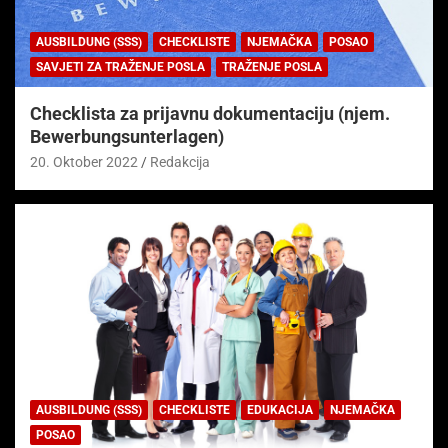
AUSBILDUNG (SSS)
CHECKLISTE
NJEMAČKA
POSAO
SAVJETI ZA TRAŽENJE POSLA
TRAŽENJE POSLA
Checklista za prijavnu dokumentaciju (njem.
Bewerbungsunterlagen)
20. Oktober 2022
Redakcija
AUSBILDUNG (SSS)
CHECKLISTE
EDUKACIJA
NJEMAČKA
POSAO