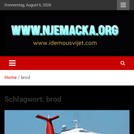
Skip
Donnerstag, August 6, 2026
to
content
NJEMAČKA
Idemo u Svijet-Njemacka!
Home
brod
Schlagwort:
brod