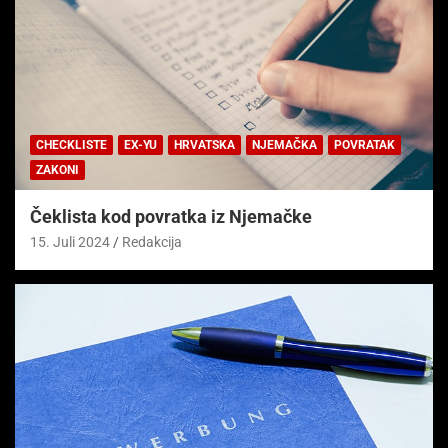
CHECKLISTE
EX-YU
HRVATSKA
NJEMAČKA
POVRATAK
ZAKONI
Čeklista kod povratka iz Njemačke
15. Juli 2024
Redakcija