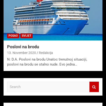
POSAO
SVIJET
Poslovi na brodu
13. November 2020
Redakcija
N: D.A. Poslovi na brodu Unatoc trenutnoj situaciji,
poslovi na brodu se stalno nude. Evo jedna…
S
e
a
r
c