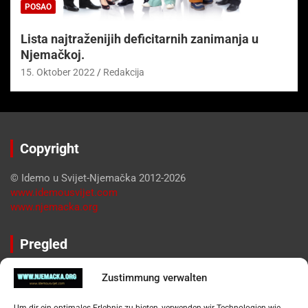
POSAO
Lista najtraženijih deficitarnih zanimanja u
Njemačkoj.
15. Oktober 2022
Redakcija
Copyright
© Idemo u Svijet-Njemačka 2012-2026
www.idemousvijet.com
www.njemacka.org
Pregled
Impressum
Zustimmung verwalten
Datenschutzerklärung
Widerufsbelehrung