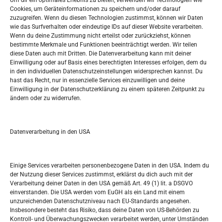
Um dir ein optimales Erlebnis zu bieten, verwenden wir Technologien wie
Oglašavanje / Postavite svoj oglas
Cookies, um Geräteinformationen zu speichern und/oder darauf
zuzugreifen. Wenn du diesen Technologien zustimmst, können wir Daten
wie das Surfverhalten oder eindeutige IDs auf dieser Website verarbeiten.
Tko je “Idemo u Svijet – Njemačka?
Wenn du deine Zustimmung nicht erteilst oder zurückziehst, können
bestimmte Merkmale und Funktionen beeinträchtigt werden. Wir teilen
diese Daten auch mit Dritten. Die Datenverarbeitung kann mit deiner
Pretražite stranicu:
Einwilligung oder auf Basis eines berechtigten Interesses erfolgen, dem du
in den individuellen Datenschutzeinstellungen widersprechen kannst. Du
hast das Recht, nur in essenzielle Services einzuwilligen und deine
S
Einwilligung in der Datenschutzerklärung zu einem späteren Zeitpunkt zu
e
ändern oder zu widerrufen.
a
r
Kalendar
c
Datenverarbeitung in den USA
h
AUGUST 2026
M
D
M
D
F
S
S
Einige Services verarbeiten personenbezogene Daten in den USA. Indem du
der Nutzung dieser Services zustimmst, erklärst du dich auch mit der
1
2
Verarbeitung deiner Daten in den USA gemäß Art. 49 (1) lit. a DSGVO
einverstanden. Die USA werden vom EuGH als ein Land mit einem
3
4
5
6
7
8
9
unzureichenden Datenschutzniveau nach EU-Standards angesehen.
Insbesondere besteht das Risiko, dass deine Daten von US-Behörden zu
10
11
12
13
14
15
16
Kontroll- und Überwachungszwecken verarbeitet werden, unter Umständen