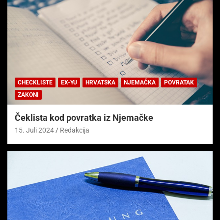
CHECKLISTE
EX-YU
HRVATSKA
NJEMAČKA
POVRATAK
ZAKONI
Čeklista kod povratka iz Njemačke
15. Juli 2024
Redakcija