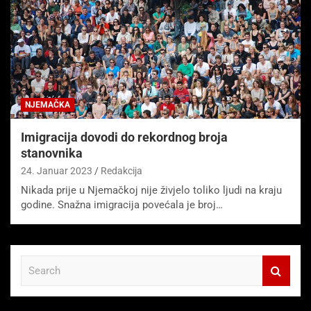
NJEMAČKA
Imigracija dovodi do rekordnog broja
stanovnika
24. Januar 2023
Redakcija
Nikada prije u Njemačkoj nije živjelo toliko ljudi na kraju
godine. Snažna imigracija povećala je broj…
S
e
a
r