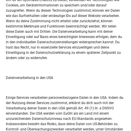
Um dir ein optimales Erlebnis zu bieten, verwenden wir Technologien wie
Oglašavanje / Postavite svoj oglas
Cookies, um Geräteinformationen zu speichern und/oder darauf
zuzugreifen. Wenn du diesen Technologien zustimmst, können wir Daten
wie das Surfverhalten oder eindeutige IDs auf dieser Website verarbeiten.
Tko je “Idemo u Svijet – Njemačka?
Wenn du deine Zustimmung nicht erteilst oder zurückziehst, können
bestimmte Merkmale und Funktionen beeinträchtigt werden. Wir teilen
diese Daten auch mit Dritten. Die Datenverarbeitung kann mit deiner
Pretražite stranicu:
Einwilligung oder auf Basis eines berechtigten Interesses erfolgen, dem du
in den individuellen Datenschutzeinstellungen widersprechen kannst. Du
hast das Recht, nur in essenzielle Services einzuwilligen und deine
S
Einwilligung in der Datenschutzerklärung zu einem späteren Zeitpunkt zu
e
ändern oder zu widerrufen.
a
r
Kalendar
c
Datenverarbeitung in den USA
h
AUGUST 2026
M
D
M
D
F
S
S
Einige Services verarbeiten personenbezogene Daten in den USA. Indem du
der Nutzung dieser Services zustimmst, erklärst du dich auch mit der
1
2
Verarbeitung deiner Daten in den USA gemäß Art. 49 (1) lit. a DSGVO
einverstanden. Die USA werden vom EuGH als ein Land mit einem
3
4
5
6
7
8
9
unzureichenden Datenschutzniveau nach EU-Standards angesehen.
Insbesondere besteht das Risiko, dass deine Daten von US-Behörden zu
10
11
12
13
14
15
16
Kontroll- und Überwachungszwecken verarbeitet werden, unter Umständen