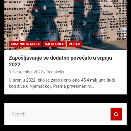
ADMINISTRACIJA
NJEMAČKA
POSAO
Zapošljavanje se dodatno povećalo u srpnju
2022
3. September 2022
Redakcija
U srpnju 2022. bilo je zaposleno oko 45,4 milijuna ljudi
koji žive u Njemačkoj. Prema privremenim…
S
e
a
r