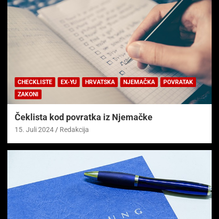
CHECKLISTE
EX-YU
HRVATSKA
NJEMAČKA
POVRATAK
ZAKONI
Čeklista kod povratka iz Njemačke
15. Juli 2024
Redakcija