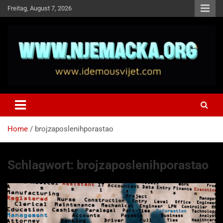
Skip
Freitag, August 7, 2026
to
content
NJEMAČKA
Idemo u Svijet-Njemacka!
Home
brojzaposlenihporastao
Schlagwort:
brojzaposlenihporastao