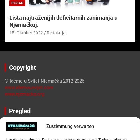
POSAO
Lista najtraženijih deficitarnih zanimanja u
Njemačkoj.
15. Oktober 2022
Redakcija
Copyright
© Idemo u Svijet-Njemačka 2012-2026
www.idemousvijet.com
www.njemacka.org
Pregled
Impressum
Zustimmung verwalten
Datenschutzerklärung
Widerufsbelehrung