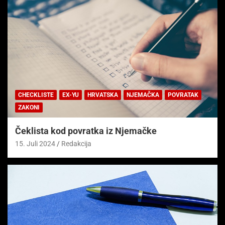
CHECKLISTE
EX-YU
HRVATSKA
NJEMAČKA
POVRATAK
ZAKONI
Čeklista kod povratka iz Njemačke
15. Juli 2024
Redakcija