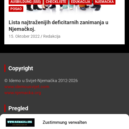
AUSBILDUNG (SSS)
CHECKLISTE
EDUKACIJA
NJEMAČKA
POSAO
Lista najtraženijih deficitarnih zanimanja u
Njemačkoj.
15. Oktober 2022
Redakcija
Copyright
© Idemo u Svijet-Njemačka 2012-2026
www.idemousvijet.com
www.njemacka.org
Pregled
Impressum
Zustimmung verwalten
Datenschutzerklärung