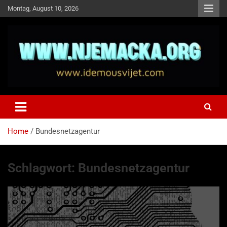
Skip
Montag, August 10, 2026
to
content
NJEMAČKA
Idemo u Svijet-Njemacka!
Home
Bundesnetzagentur
Schlagwort:
Bundesnetzagentur