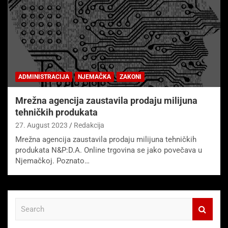
ADMINISTRACIJA
NJEMAČKA
ZAKONI
Mrežna agencija zaustavila prodaju milijuna
tehničkih produkata
27. August 2023
Redakcija
Mrežna agencija zaustavila prodaju milijuna tehničkih
produkata N&P:D.A. Online trgovina se jako povečava u
Njemačkoj. Poznato…
S
e
a