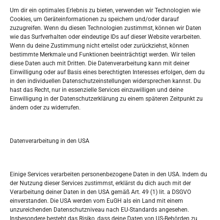
Widerufsbelehrung
Um dir ein optimales Erlebnis zu bieten, verwenden wir Technologien wie
Oglašavanje / Postavite svoj oglas
Cookies, um Geräteinformationen zu speichern und/oder darauf
zuzugreifen. Wenn du diesen Technologien zustimmst, können wir Daten
wie das Surfverhalten oder eindeutige IDs auf dieser Website verarbeiten.
Tko je “Idemo u Svijet – Njemačka?
Wenn du deine Zustimmung nicht erteilst oder zurückziehst, können
bestimmte Merkmale und Funktionen beeinträchtigt werden. Wir teilen
diese Daten auch mit Dritten. Die Datenverarbeitung kann mit deiner
Pretražite stranicu:
Einwilligung oder auf Basis eines berechtigten Interesses erfolgen, dem du
in den individuellen Datenschutzeinstellungen widersprechen kannst. Du
hast das Recht, nur in essenzielle Services einzuwilligen und deine
S
Einwilligung in der Datenschutzerklärung zu einem späteren Zeitpunkt zu
e
ändern oder zu widerrufen.
a
r
Kalendar
c
Datenverarbeitung in den USA
h
AUGUST 2026
M
D
M
D
F
S
S
Einige Services verarbeiten personenbezogene Daten in den USA. Indem du
der Nutzung dieser Services zustimmst, erklärst du dich auch mit der
1
2
Verarbeitung deiner Daten in den USA gemäß Art. 49 (1) lit. a DSGVO
einverstanden. Die USA werden vom EuGH als ein Land mit einem
3
4
5
6
7
8
9
unzureichenden Datenschutzniveau nach EU-Standards angesehen.
Insbesondere besteht das Risiko, dass deine Daten von US-Behörden zu