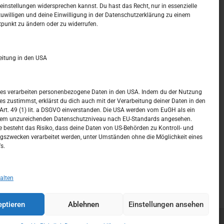
t –
Kalendar
instellungen widersprechen kannst. Du hast das Recht, nur in essenzielle
zuwilligen und deine Einwilligung in der Datenschutzerklärung zu einem
tpunkt zu ändern oder zu widerrufen.
AUGUST 2026
M
D
M
D
F
S
S
eitung in den USA
1
2
3
4
5
6
7
8
9
ices verarbeiten personenbezogene Daten in den USA. Indem du der Nutzung
ces zustimmst, erklärst du dich auch mit der Verarbeitung deiner Daten in den
10
11
12
13
14
15
16
t. 49 (1) lit. a DSGVO einverstanden. Die USA werden vom EuGH als ein
nem unzureichenden Datenschutzniveau nach EU-Standards angesehen.
17
18
19
20
21
22
23
 besteht das Risiko, dass deine Daten von US-Behörden zu Kontroll- und
szwecken verarbeitet werden, unter Umständen ohne die Möglichkeit eines
24
25
26
27
28
29
30
s.
31
« Juli
alten
ptieren
Ablehnen
Einstellungen ansehen