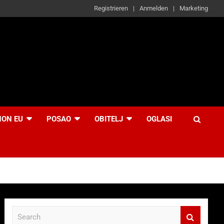
Registrieren
Anmelden
Marketing
NON EU
POSAO
OBITELJ
OGLASI
S
e