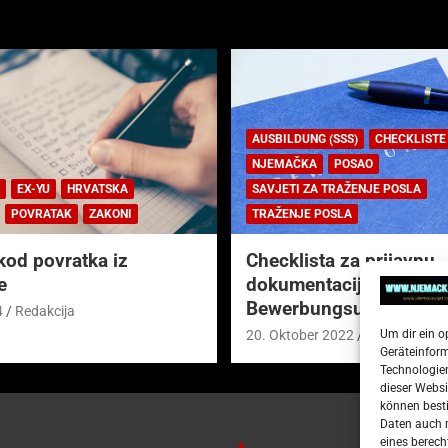
AUSBILDUNG (SSS)
CHECKLISTE
NJEMAČKA
POSAO
EX-YU
HRVATSKA
SAVJETI ZA TRAŽENJE POSLA
POVRATAK
ZAKONI
TRAŽENJE POSLA
kod povratka iz
Checklista za prijavnu
e
dokumentaciju (njem.
Bewerbungsunterlagen
4
Redakcija
Um dir ein o
20. Oktober 2022
Redakcija
Geräteinfor
Technologien
dieser Websi
können besti
Daten auch m
eines berech