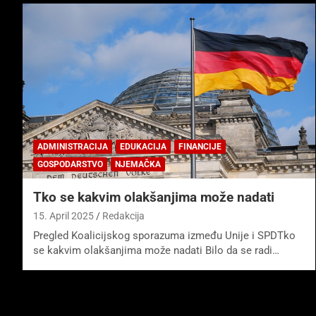
ADMINISTRACIJA
EDUKACIJA
FINANCIJE
GOSPODARSTVO
NJEMAČKA
Tko se kakvim olakšanjima može nadati
15. April 2025
Redakcija
Pregled Koalicijskog sporazuma između Unije i SPDTko
se kakvim olakšanjima može nadati Bilo da se radi…