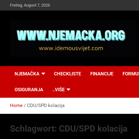
Skip
Freitag, August 7, 2026
to
content
NJEMAČKA
Idemo u Svijet-
NJEMAČKA
CHECKLISTE
FINANCIJE
FORMU
Njemacka!
OSIGURANJA
..VIŠE
Home
CDU/SPD kolacija
Schlagwort:
CDU/SPD kolacija