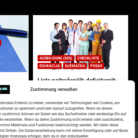
AUSBILDUNG (SSS)
CHECKLISTE
EDUKACIJA
NJEMAČKA
POSAO
Lista najtraženijih deficitarnih
zanimanja u Njemačkoj.
Zustimmung verwalten
)
15. Oktober 2022
Redakcija
ptimales Erlebnis zu bieten, verwenden wir Technologien wie Cookies, um
mationen zu speichern und/oder darauf zuzugreifen. Wenn du diesen
 zustimmst, können wir Daten wie das Surfverhalten oder eindeutige IDs auf
te verarbeiten. Wenn du deine Zustimmung nicht erteilst oder zurückziehst,
mmte Merkmale und Funktionen beeinträchtigt werden. Wir teilen diese
it Dritten. Die Datenverarbeitung kann mit deiner Einwilligung oder auf Basis
tigten Interesses erfolgen, dem du in den individuellen