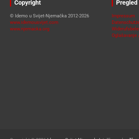
Copyright
Pregled
© Idemo u Svijet-Njemačka 2012-2026
Impressum
www.idemousvijet.com
Datenschutze
www.njemacka.org
Widerufsbele
Oglašavanje /