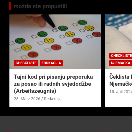
možda ste propustili
CHECKLISTE
CHECKLISTE
EDUKACIJA
NJEMAČKA
Tajni kod pri pisanju preporuka
Čeklista 
za posao ili radnih svjedodžbe
Njemačk
(Arbeitszeugnis)
15. Juli 202
28. März 2026
Redakcija