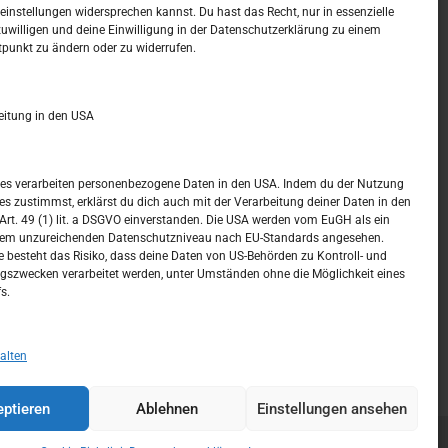
t –
Kalendar
instellungen widersprechen kannst. Du hast das Recht, nur in essenzielle
zuwilligen und deine Einwilligung in der Datenschutzerklärung zu einem
tpunkt zu ändern oder zu widerrufen.
AUGUST 2026
M
D
M
D
F
S
S
eitung in den USA
1
2
3
4
5
6
7
8
9
ices verarbeiten personenbezogene Daten in den USA. Indem du der Nutzung
ces zustimmst, erklärst du dich auch mit der Verarbeitung deiner Daten in den
10
11
12
13
14
15
16
t. 49 (1) lit. a DSGVO einverstanden. Die USA werden vom EuGH als ein
nem unzureichenden Datenschutzniveau nach EU-Standards angesehen.
17
18
19
20
21
22
23
 besteht das Risiko, dass deine Daten von US-Behörden zu Kontroll- und
szwecken verarbeitet werden, unter Umständen ohne die Möglichkeit eines
24
25
26
27
28
29
30
s.
31
« Juli
alten
ptieren
Ablehnen
Einstellungen ansehen