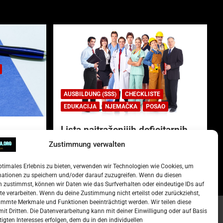
AUSBILDUNG (SSS)
CHECKLISTE
EDUKACIJA
NJEMAČKA
POSAO
Lista najtraženijih deficitarnih
zanimanja u Njemačkoj.
Zustimmung verwalten
)
15. Oktober 2022
Redakcija
ptimales Erlebnis zu bieten, verwenden wir Technologien wie Cookies, um
mationen zu speichern und/oder darauf zuzugreifen. Wenn du diesen
 zustimmst, können wir Daten wie das Surfverhalten oder eindeutige IDs auf
te verarbeiten. Wenn du deine Zustimmung nicht erteilst oder zurückziehst,
mmte Merkmale und Funktionen beeinträchtigt werden. Wir teilen diese
it Dritten. Die Datenverarbeitung kann mit deiner Einwilligung oder auf Basis
tigten Interesses erfolgen, dem du in den individuellen