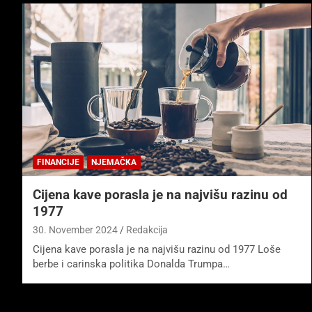
FINANCIJE
NJEMAČKA
Cijena kave porasla je na najvišu razinu od
1977
30. November 2024
Redakcija
Cijena kave porasla je na najvišu razinu od 1977 Loše
berbe i carinska politika Donalda Trumpa…