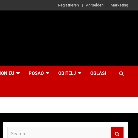
Registrieren
Anmelden
Marketing
NON EU
POSAO
OBITELJ
OGLASI
S
e