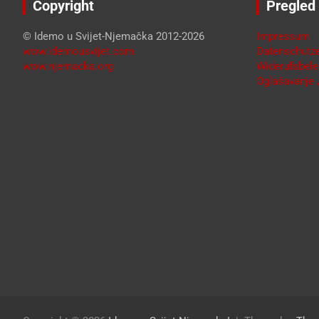
Copyright
Pregled
© Idemo u Svijet-Njemačka 2012-2026
Impressum
www.idemousvijet.com
Datenschutze
www.njemacka.org
Widerufsbele
Oglašavanje /