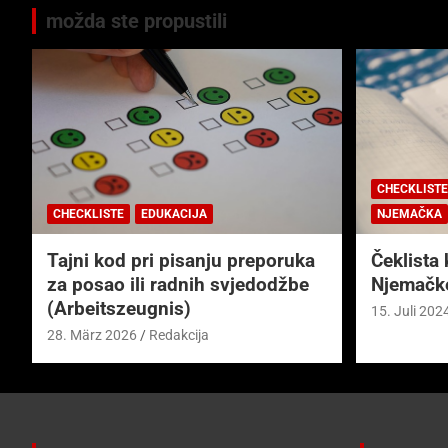
možda ste propustili
CHECKLISTE
CHECKLISTE
EDUKACIJA
NJEMAČKA
Tajni kod pri pisanju preporuka
Čeklista 
za posao ili radnih svjedodžbe
Njemačk
(Arbeitszeugnis)
15. Juli 202
28. März 2026
Redakcija