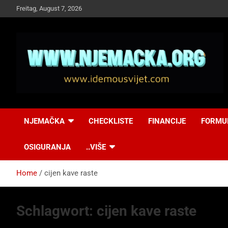
Skip
Freitag, August 7, 2026
to
content
NJEMAČKA
Idemo u Svijet-
NJEMAČKA
CHECKLISTE
FINANCIJE
FORMU
Njemacka!
OSIGURANJA
..VIŠE
Home
cijen kave raste
Schlagwort:
cijen kave raste