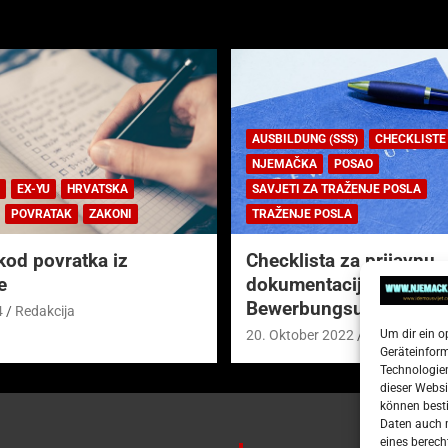
AUSBILDUNG (SSS)
CHECKLISTE
NJEMAČKA
POSAO
EX-YU
HRVATSKA
SAVJETI ZA TRAŽENJE POSLA
POVRATAK
ZAKONI
TRAŽENJE POSLA
kod povratka iz
Checklista za prijavnu
e
dokumentaciju (njem.
Bewerbungsunterlagen
4
Redakcija
Um dir ein o
20. Oktober 2022
Redakcija
Geräteinfor
Technologien
dieser Websi
können besti
Daten auch m
eines berech