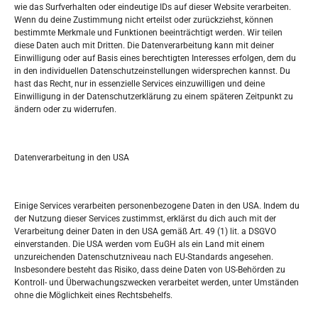
wie das Surfverhalten oder eindeutige IDs auf dieser Website verarbeiten.
Tko je “Idemo u Svijet – Njemačka?
Wenn du deine Zustimmung nicht erteilst oder zurückziehst, können
bestimmte Merkmale und Funktionen beeinträchtigt werden. Wir teilen
diese Daten auch mit Dritten. Die Datenverarbeitung kann mit deiner
Pretražite stranicu:
Einwilligung oder auf Basis eines berechtigten Interesses erfolgen, dem du
in den individuellen Datenschutzeinstellungen widersprechen kannst. Du
hast das Recht, nur in essenzielle Services einzuwilligen und deine
S
Einwilligung in der Datenschutzerklärung zu einem späteren Zeitpunkt zu
e
ändern oder zu widerrufen.
a
r
Kalendar
c
Datenverarbeitung in den USA
h
AUGUST 2026
M
D
M
D
F
S
S
Einige Services verarbeiten personenbezogene Daten in den USA. Indem du
der Nutzung dieser Services zustimmst, erklärst du dich auch mit der
1
2
Verarbeitung deiner Daten in den USA gemäß Art. 49 (1) lit. a DSGVO
einverstanden. Die USA werden vom EuGH als ein Land mit einem
3
4
5
6
7
8
9
unzureichenden Datenschutzniveau nach EU-Standards angesehen.
Insbesondere besteht das Risiko, dass deine Daten von US-Behörden zu
10
11
12
13
14
15
16
Kontroll- und Überwachungszwecken verarbeitet werden, unter Umständen
ohne die Möglichkeit eines Rechtsbehelfs.
17
18
19
20
21
22
23