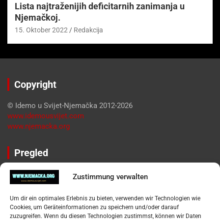
Lista najtraženijih deficitarnih zanimanja u
Njemačkoj.
15. Oktober 2022
Redakcija
Copyright
© Idemo u Svijet-Njemačka 2012-2026
www.idemousvijet.com
www.njemacka.org
Pregled
Impressum
Zustimmung verwalten
Datenschutzerklärung
Widerufsbelehrung
Um dir ein optimales Erlebnis zu bieten, verwenden wir Technologien wie
Oglašavanje / Postavite svoj oglas
Cookies, um Geräteinformationen zu speichern und/oder darauf
zuzugreifen. Wenn du diesen Technologien zustimmst, können wir Daten