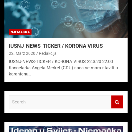
NJEMAČKA
IUSNJ-NEWS-TICKER / KORONA VIRUS
22. März 2020
Redakcija
IUSNJ-NEWS-TICKER / KORONA VIRUS 22.3.20 22:00
Kancelarka Angela Merkel (CDU) sada se mora staviti u
karantenu…
S
e
a
r
c
h