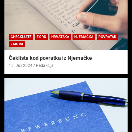
CHECKLISTE
EX-YU
HRVATSKA
NJEMAČKA
POVRATAK
ZAKONI
Čeklista kod povratka iz Njemačke
15. Juli 2024
Redakcija