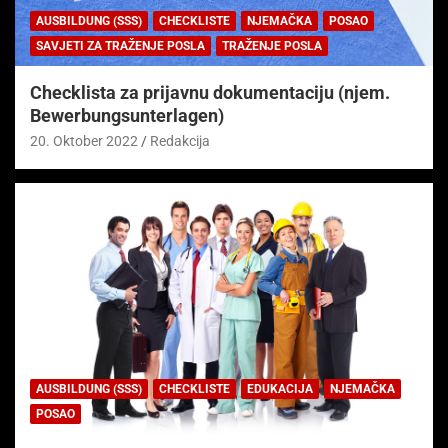
AUSBILDUNG (SSS)
CHECKLISTE
NJEMAČKA
POSAO
SAVJETI ZA TRAŽENJE POSLA
TRAŽENJE POSLA
Checklista za prijavnu dokumentaciju (njem.
Bewerbungsunterlagen)
20. Oktober 2022
Redakcija
AUSBILDUNG (SSS)
CHECKLISTE
EDUKACIJA
NJEMAČKA
POSAO