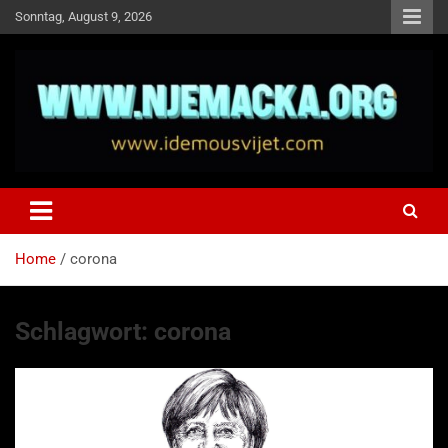
Skip
Sonntag, August 9, 2026
to
content
NJEMAČKA
Idemo u Svijet-Njemacka!
Home
corona
Schlagwort:
corona