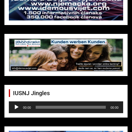
IUSNJ Jingles
Audio-
00:00
00:00
Player