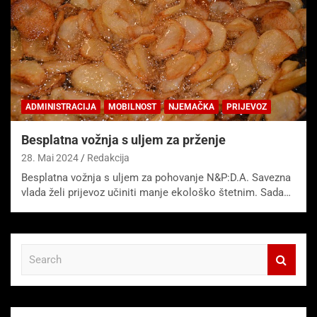
ADMINISTRACIJA
MOBILNOST
NJEMAČKA
PRIJEVOZ
Besplatna vožnja s uljem za prženje
28. Mai 2024
Redakcija
Besplatna vožnja s uljem za pohovanje N&P:D.A. Savezna
vlada želi prijevoz učiniti manje ekološko štetnim. Sada…
S
e
a
r
c