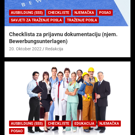
AUSBILDUNG (SSS)
CHECKLISTE
NJEMAČKA
POSAO
SAVJETI ZA TRAŽENJE POSLA
TRAŽENJE POSLA
Checklista za prijavnu dokumentaciju (njem.
Bewerbungsunterlagen)
20. Oktober 2022
Redakcija
AUSBILDUNG (SSS)
CHECKLISTE
EDUKACIJA
NJEMAČKA
POSAO