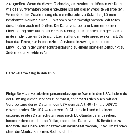
zuzugreifen. Wenn du diesen Technologien zustimmst, können wir Daten
wie das Surfverhalten oder eindeutige IDs auf dieser Website verarbeiten.
Tko je “Idemo u Svijet – Njemačka?
Wenn du deine Zustimmung nicht erteilst oder zurückziehst, können
bestimmte Merkmale und Funktionen beeinträchtigt werden. Wir teilen
diese Daten auch mit Dritten. Die Datenverarbeitung kann mit deiner
Pretražite stranicu:
Einwilligung oder auf Basis eines berechtigten Interesses erfolgen, dem du
in den individuellen Datenschutzeinstellungen widersprechen kannst. Du
hast das Recht, nur in essenzielle Services einzuwilligen und deine
S
Einwilligung in der Datenschutzerklärung zu einem späteren Zeitpunkt zu
e
ändern oder zu widerrufen.
a
r
Kalendar
c
Datenverarbeitung in den USA
h
AUGUST 2026
M
D
M
D
F
S
S
Einige Services verarbeiten personenbezogene Daten in den USA. Indem du
der Nutzung dieser Services zustimmst, erklärst du dich auch mit der
1
2
Verarbeitung deiner Daten in den USA gemäß Art. 49 (1) lit. a DSGVO
einverstanden. Die USA werden vom EuGH als ein Land mit einem
3
4
5
6
7
8
9
unzureichenden Datenschutzniveau nach EU-Standards angesehen.
Insbesondere besteht das Risiko, dass deine Daten von US-Behörden zu
10
11
12
13
14
15
16
Kontroll- und Überwachungszwecken verarbeitet werden, unter Umständen
ohne die Möglichkeit eines Rechtsbehelfs.