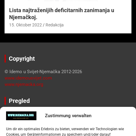
Lista najtraženijih deficitarnih zanimanja u
Njemačkoj.
15. Oktober 2022
Redakcija
Copyright
© Idemo u Svijet-Njemačka 2012-2026
www.idemousvijet.com
www.njemacka.org
Pregled
Impressum
Zustimmung verwalten
Datenschutzerklärung
Widerufsbelehrung
Um dir ein optimales Erlebnis zu bieten, verwenden wir Technologien wie
Oglašavanje / Postavite svoj oglas
Cookies, um Geräteinformationen zu speichern und/oder darauf