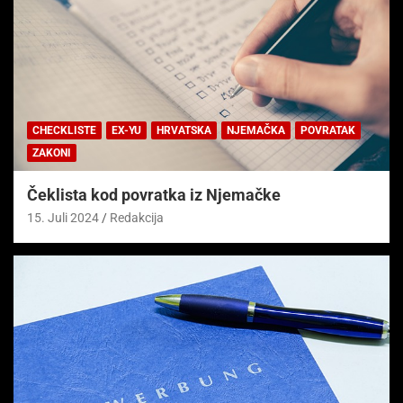
CHECKLISTE
EX-YU
HRVATSKA
NJEMAČKA
POVRATAK
ZAKONI
Čeklista kod povratka iz Njemačke
15. Juli 2024
Redakcija