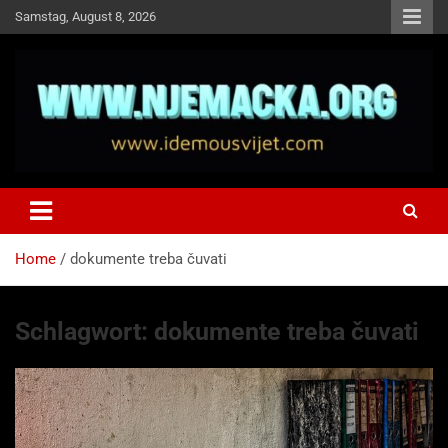
Skip
Samstag, August 8, 2026
to
content
NJEMAČKA
Idemo u Svijet-Njemacka!
Home
dokumente treba čuvati
Schlagwort:
dokumente treba čuvati