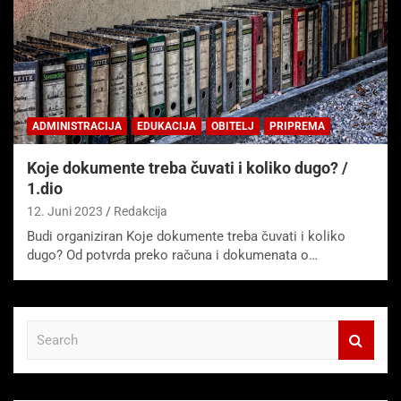
ADMINISTRACIJA
EDUKACIJA
OBITELJ
PRIPREMA
Koje dokumente treba čuvati i koliko dugo? /
1.dio
12. Juni 2023
Redakcija
Budi organiziran Koje dokumente treba čuvati i koliko
dugo? Od potvrda preko računa i dokumenata o…
S
e
a
r