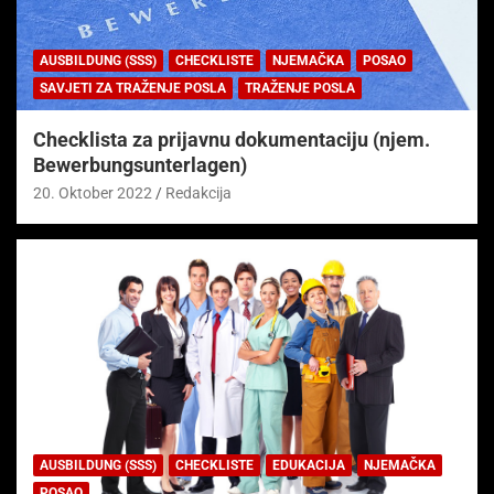
AUSBILDUNG (SSS)
CHECKLISTE
NJEMAČKA
POSAO
SAVJETI ZA TRAŽENJE POSLA
TRAŽENJE POSLA
Checklista za prijavnu dokumentaciju (njem.
Bewerbungsunterlagen)
20. Oktober 2022
Redakcija
AUSBILDUNG (SSS)
CHECKLISTE
EDUKACIJA
NJEMAČKA
POSAO