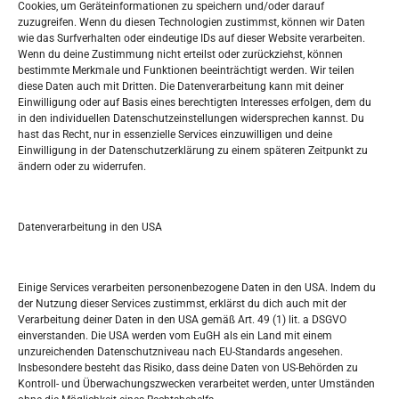
Oglašavanje / Postavite svoj oglas
Cookies, um Geräteinformationen zu speichern und/oder darauf
zuzugreifen. Wenn du diesen Technologien zustimmst, können wir Daten
wie das Surfverhalten oder eindeutige IDs auf dieser Website verarbeiten.
Tko je “Idemo u Svijet – Njemačka?
Wenn du deine Zustimmung nicht erteilst oder zurückziehst, können
bestimmte Merkmale und Funktionen beeinträchtigt werden. Wir teilen
diese Daten auch mit Dritten. Die Datenverarbeitung kann mit deiner
Pretražite stranicu:
Einwilligung oder auf Basis eines berechtigten Interesses erfolgen, dem du
in den individuellen Datenschutzeinstellungen widersprechen kannst. Du
hast das Recht, nur in essenzielle Services einzuwilligen und deine
S
Einwilligung in der Datenschutzerklärung zu einem späteren Zeitpunkt zu
e
ändern oder zu widerrufen.
a
r
Kalendar
c
Datenverarbeitung in den USA
h
AUGUST 2026
M
D
M
D
F
S
S
Einige Services verarbeiten personenbezogene Daten in den USA. Indem du
der Nutzung dieser Services zustimmst, erklärst du dich auch mit der
1
2
Verarbeitung deiner Daten in den USA gemäß Art. 49 (1) lit. a DSGVO
einverstanden. Die USA werden vom EuGH als ein Land mit einem
3
4
5
6
7
8
9
unzureichenden Datenschutzniveau nach EU-Standards angesehen.
Insbesondere besteht das Risiko, dass deine Daten von US-Behörden zu
10
11
12
13
14
15
16
Kontroll- und Überwachungszwecken verarbeitet werden, unter Umständen