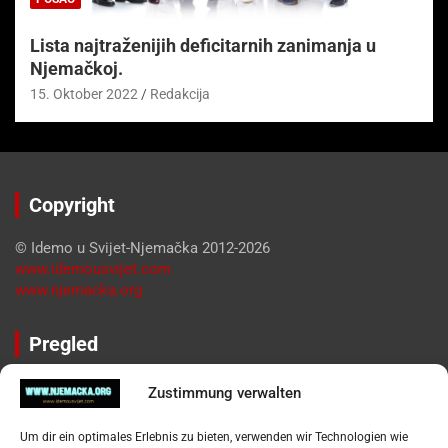
Lista najtraženijih deficitarnih zanimanja u
Njemačkoj.
15. Oktober 2022
Redakcija
Copyright
© Idemo u Svijet-Njemačka 2012-2026
www.idemousvijet.com
www.njemacka.org
Pregled
Impressum
Zustimmung verwalten
Datenschutzerklärung
Widerufsbelehrung
Um dir ein optimales Erlebnis zu bieten, verwenden wir Technologien wie