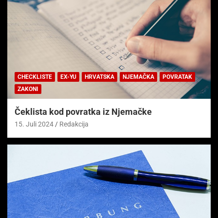
CHECKLISTE
EX-YU
HRVATSKA
NJEMAČKA
POVRATAK
ZAKONI
Čeklista kod povratka iz Njemačke
15. Juli 2024
Redakcija