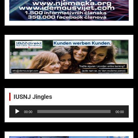
IUSNJ Jingles
Audio-
00:00
00:00
Player