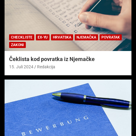
CHECKLISTE
EX-YU
HRVATSKA
NJEMAČKA
POVRATAK
ZAKONI
Čeklista kod povratka iz Njemačke
15. Juli 2024
Redakcija