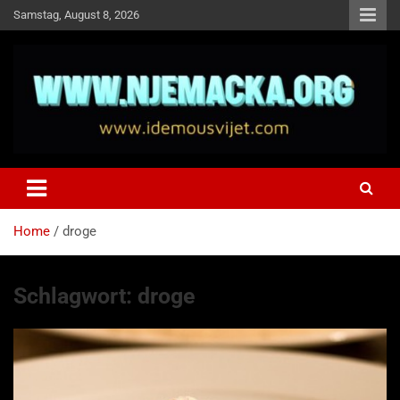
Skip
Samstag, August 8, 2026
to
content
NJEMAČKA
Idemo u Svijet-Njemacka!
Home
droge
Schlagwort:
droge