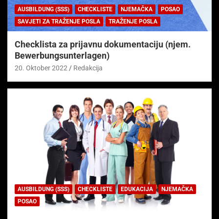
AUSBILDUNG (SSS)
CHECKLISTE
NJEMAČKA
POSAO
SAVJETI ZA TRAŽENJE POSLA
TRAŽENJE POSLA
Checklista za prijavnu dokumentaciju (njem.
Bewerbungsunterlagen)
20. Oktober 2022
Redakcija
AUSBILDUNG (SSS)
CHECKLISTE
EDUKACIJA
NJEMAČKA
POSAO