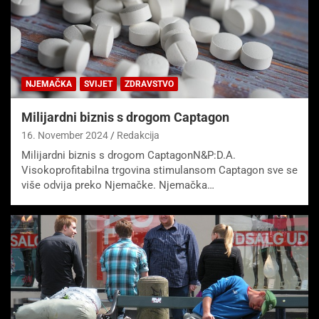
NJEMAČKA
SVIJET
ZDRAVSTVO
Milijardni biznis s drogom Captagon
16. November 2024
Redakcija
Milijardni biznis s drogom CaptagonN&P:D.A.
Visokoprofitabilna trgovina stimulansom Captagon sve se
više odvija preko Njemačke. Njemačka…