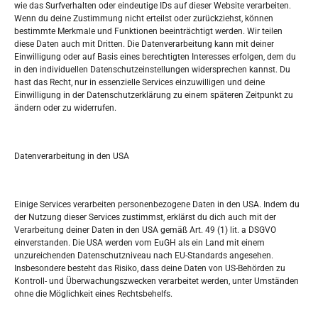
wie das Surfverhalten oder eindeutige IDs auf dieser Website verarbeiten.
Tko je “Idemo u Svijet – Njemačka?
Wenn du deine Zustimmung nicht erteilst oder zurückziehst, können
bestimmte Merkmale und Funktionen beeinträchtigt werden. Wir teilen
diese Daten auch mit Dritten. Die Datenverarbeitung kann mit deiner
Pretražite stranicu:
Einwilligung oder auf Basis eines berechtigten Interesses erfolgen, dem du
in den individuellen Datenschutzeinstellungen widersprechen kannst. Du
hast das Recht, nur in essenzielle Services einzuwilligen und deine
S
Einwilligung in der Datenschutzerklärung zu einem späteren Zeitpunkt zu
e
ändern oder zu widerrufen.
a
r
Kalendar
c
Datenverarbeitung in den USA
h
AUGUST 2026
M
D
M
D
F
S
S
Einige Services verarbeiten personenbezogene Daten in den USA. Indem du
der Nutzung dieser Services zustimmst, erklärst du dich auch mit der
1
2
Verarbeitung deiner Daten in den USA gemäß Art. 49 (1) lit. a DSGVO
einverstanden. Die USA werden vom EuGH als ein Land mit einem
3
4
5
6
7
8
9
unzureichenden Datenschutzniveau nach EU-Standards angesehen.
Insbesondere besteht das Risiko, dass deine Daten von US-Behörden zu
10
11
12
13
14
15
16
Kontroll- und Überwachungszwecken verarbeitet werden, unter Umständen
ohne die Möglichkeit eines Rechtsbehelfs.
17
18
19
20
21
22
23