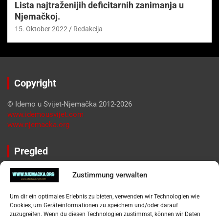
Lista najtraženijih deficitarnih zanimanja u
Njemačkoj.
15. Oktober 2022
Redakcija
Copyright
© Idemo u Svijet-Njemačka 2012-2026
www.idemousvijet.com
www.njemacka.org
Pregled
Impressum
Zustimmung verwalten
Datenschutzerklärung
Widerufsbelehrung
Um dir ein optimales Erlebnis zu bieten, verwenden wir Technologien wie
Oglašavanje / Postavite svoj oglas
Cookies, um Geräteinformationen zu speichern und/oder darauf
zuzugreifen. Wenn du diesen Technologien zustimmst, können wir Daten