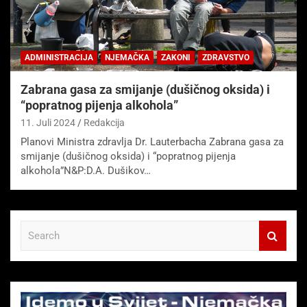
ADMINISTRACIJA
NJEMAČKA
ZAKONI
ZDRAVSTVO
Zabrana gasa za smijanje (dušičnog oksida) i
“popratnog pijenja alkohola”
11. Juli 2024
Redakcija
Planovi Ministra zdravlja Dr. Lauterbacha Zabrana gasa za
smijanje (dušičnog oksida) i “popratnog pijenja
alkohola”N&P:D.A. Dušikov…
S
e
a
r
c
h