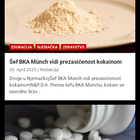
EDUKACIJA
NJEMAČKA
ZDRAVSTVO
Šef BKA Münch vidi prezasićenost kokainom
30. April 2025
Redakcija
Droge u NjemačkojŠef BKA Münch vidi prezasićenost
kokainomN&P:D.A. Prema šefu BKA Münchu, kokain se
navodno brzo…