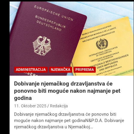
ADMINISTRACIJA
NJEMAČKA
PRIPREMA
Dobivanje njemačkog drzavljanstva će
ponovno biti moguće nakon najmanje pet
godina
11. Oktober 2025
Redakcija
Dobivanje njemačkog drzavljanstva će ponovno biti
moguće nakon najmanje pet godinaN&P:D.A. Dobivanje
njemačkog drzavljanstva u Njemačkoj…