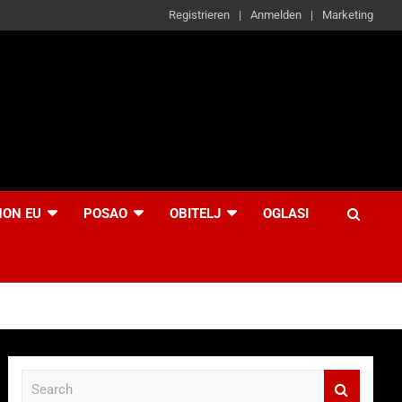
Registrieren
Anmelden
Marketing
NON EU
POSAO
OBITELJ
OGLASI
S
e