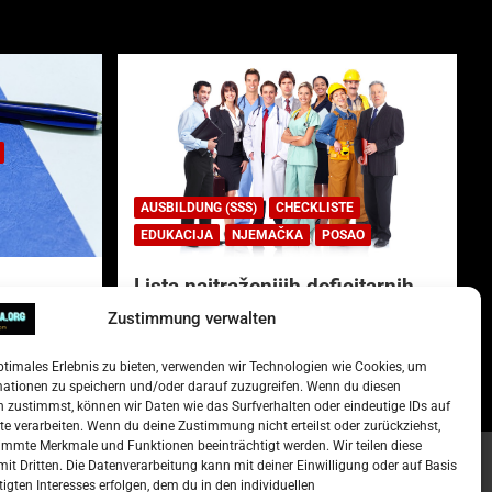
AUSBILDUNG (SSS)
CHECKLISTE
EDUKACIJA
NJEMAČKA
POSAO
Lista najtraženijih deficitarnih
zanimanja u Njemačkoj.
Zustimmung verwalten
)
15. Oktober 2022
Redakcija
ptimales Erlebnis zu bieten, verwenden wir Technologien wie Cookies, um
mationen zu speichern und/oder darauf zuzugreifen. Wenn du diesen
 zustimmst, können wir Daten wie das Surfverhalten oder eindeutige IDs auf
te verarbeiten. Wenn du deine Zustimmung nicht erteilst oder zurückziehst,
mmte Merkmale und Funktionen beeinträchtigt werden. Wir teilen diese
it Dritten. Die Datenverarbeitung kann mit deiner Einwilligung oder auf Basis
tigten Interesses erfolgen, dem du in den individuellen