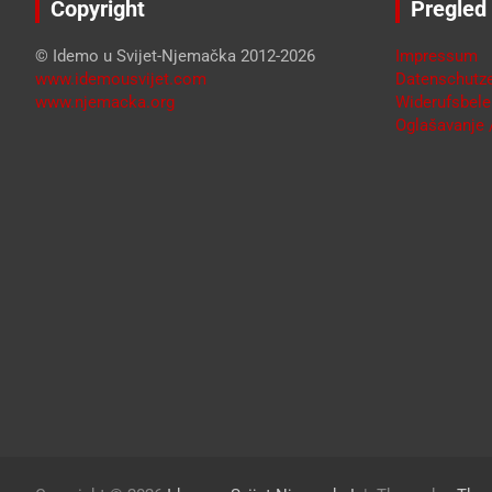
Copyright
Pregled
© Idemo u Svijet-Njemačka 2012-2026
Impressum
www.idemousvijet.com
Datenschutze
www.njemacka.org
Widerufsbele
Oglašavanje /