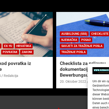
AUSBILDUNG (SSS)
CHECKLISTE
NJEMAČKA
POSAO
EX-YU
HRVATSKA
SAVJETI ZA TRAŽENJE POSLA
POVRATAK
ZAKONI
TRAŽENJE POSLA
kod povratka iz
Checklista za prijavnu
e
dokumentaciju (njem.
Bewerbungsunterlagen
4
Redakcija
Um dir ein o
20. Oktober 2022
Redakcija
Geräteinfor
Technologien
dieser Websi
können besti
Daten auch m
eines berech