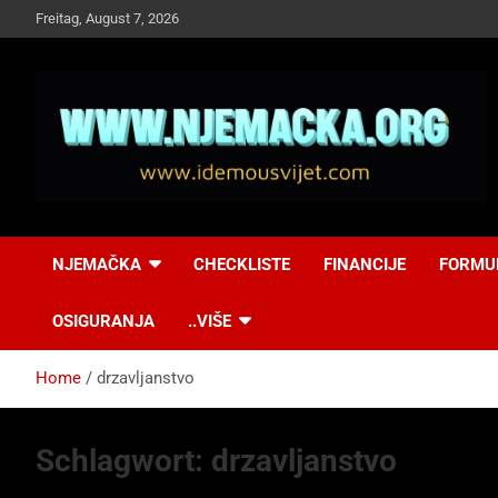
Skip
Freitag, August 7, 2026
to
content
NJEMAČKA
Idemo u Svijet-
NJEMAČKA
CHECKLISTE
FINANCIJE
FORMU
Njemacka!
OSIGURANJA
..VIŠE
Home
drzavljanstvo
Schlagwort:
drzavljanstvo