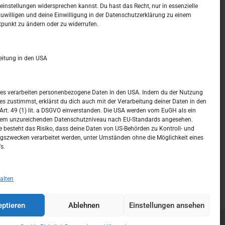
t –
Kalendar
instellungen widersprechen kannst. Du hast das Recht, nur in essenzielle
zuwilligen und deine Einwilligung in der Datenschutzerklärung zu einem
tpunkt zu ändern oder zu widerrufen.
AUGUST 2026
M
D
M
D
F
S
S
eitung in den USA
1
2
3
4
5
6
7
8
9
ices verarbeiten personenbezogene Daten in den USA. Indem du der Nutzung
ces zustimmst, erklärst du dich auch mit der Verarbeitung deiner Daten in den
10
11
12
13
14
15
16
t. 49 (1) lit. a DSGVO einverstanden. Die USA werden vom EuGH als ein
nem unzureichenden Datenschutzniveau nach EU-Standards angesehen.
17
18
19
20
21
22
23
 besteht das Risiko, dass deine Daten von US-Behörden zu Kontroll- und
szwecken verarbeitet werden, unter Umständen ohne die Möglichkeit eines
24
25
26
27
28
29
30
s.
31
« Juli
alten
ptieren
Ablehnen
Einstellungen ansehen