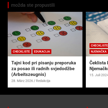
možda ste propustili
CHECKLISTE
CHECKLISTE
EDUKACIJA
NJEMAČKA
Tajni kod pri pisanju preporuka
Čeklista 
za posao ili radnih svjedodžbe
Njemačk
(Arbeitszeugnis)
15. Juli 202
28. März 2026
Redakcija