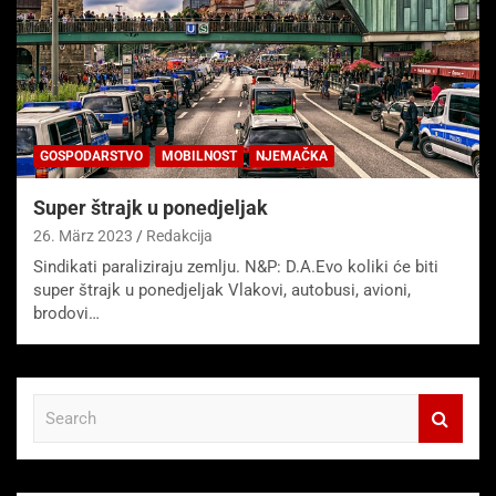
GOSPODARSTVO
MOBILNOST
NJEMAČKA
Super štrajk u ponedjeljak
26. März 2023
Redakcija
Sindikati paraliziraju zemlju. N&P: D.A.Evo koliki će biti
super štrajk u ponedjeljak Vlakovi, autobusi, avioni,
brodovi…
S
e
a
r