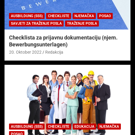
AUSBILDUNG (SSS)
CHECKLISTE
NJEMAČKA
POSAO
SAVJETI ZA TRAŽENJE POSLA
TRAŽENJE POSLA
Checklista za prijavnu dokumentaciju (njem.
Bewerbungsunterlagen)
20. Oktober 2022
Redakcija
AUSBILDUNG (SSS)
CHECKLISTE
EDUKACIJA
NJEMAČKA
POSAO