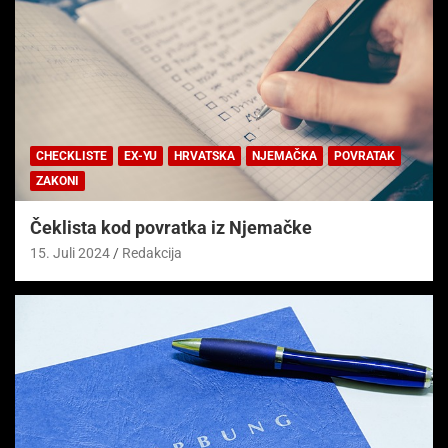
CHECKLISTE
EX-YU
HRVATSKA
NJEMAČKA
POVRATAK
ZAKONI
Čeklista kod povratka iz Njemačke
15. Juli 2024
Redakcija