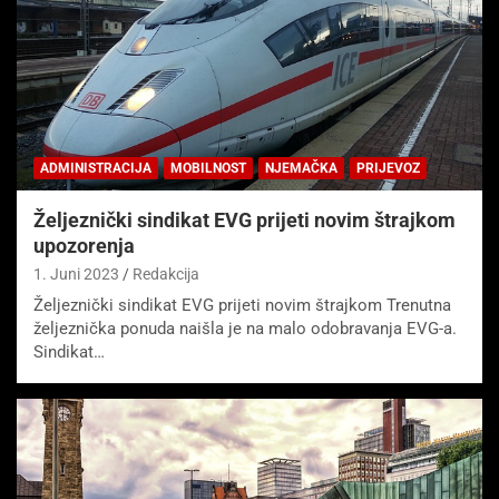
ADMINISTRACIJA
MOBILNOST
NJEMAČKA
PRIJEVOZ
Željeznički sindikat EVG prijeti novim štrajkom
upozorenja
1. Juni 2023
Redakcija
Željeznički sindikat EVG prijeti novim štrajkom Trenutna
željeznička ponuda naišla je na malo odobravanja EVG-a.
Sindikat…