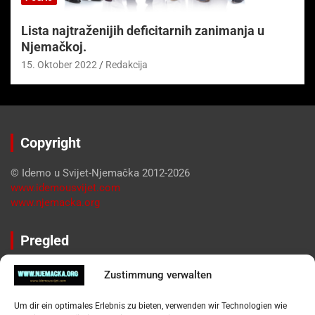
Lista najtraženijih deficitarnih zanimanja u
Njemačkoj.
15. Oktober 2022
Redakcija
Copyright
© Idemo u Svijet-Njemačka 2012-2026
www.idemousvijet.com
www.njemacka.org
Pregled
Impressum
Zustimmung verwalten
Datenschutzerklärung
Widerufsbelehrung
Um dir ein optimales Erlebnis zu bieten, verwenden wir Technologien wie