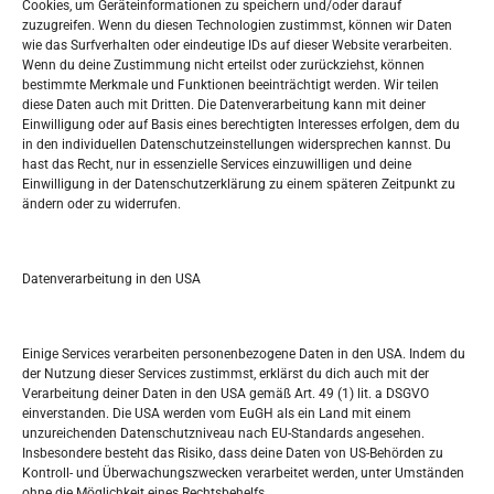
Oglašavanje / Postavite svoj oglas
Cookies, um Geräteinformationen zu speichern und/oder darauf
zuzugreifen. Wenn du diesen Technologien zustimmst, können wir Daten
wie das Surfverhalten oder eindeutige IDs auf dieser Website verarbeiten.
Tko je “Idemo u Svijet – Njemačka?
Wenn du deine Zustimmung nicht erteilst oder zurückziehst, können
bestimmte Merkmale und Funktionen beeinträchtigt werden. Wir teilen
diese Daten auch mit Dritten. Die Datenverarbeitung kann mit deiner
Pretražite stranicu:
Einwilligung oder auf Basis eines berechtigten Interesses erfolgen, dem du
in den individuellen Datenschutzeinstellungen widersprechen kannst. Du
hast das Recht, nur in essenzielle Services einzuwilligen und deine
S
Einwilligung in der Datenschutzerklärung zu einem späteren Zeitpunkt zu
e
ändern oder zu widerrufen.
a
r
Kalendar
c
Datenverarbeitung in den USA
h
AUGUST 2026
M
D
M
D
F
S
S
Einige Services verarbeiten personenbezogene Daten in den USA. Indem du
der Nutzung dieser Services zustimmst, erklärst du dich auch mit der
1
2
Verarbeitung deiner Daten in den USA gemäß Art. 49 (1) lit. a DSGVO
einverstanden. Die USA werden vom EuGH als ein Land mit einem
3
4
5
6
7
8
9
unzureichenden Datenschutzniveau nach EU-Standards angesehen.
Insbesondere besteht das Risiko, dass deine Daten von US-Behörden zu
10
11
12
13
14
15
16
Kontroll- und Überwachungszwecken verarbeitet werden, unter Umständen
ohne die Möglichkeit eines Rechtsbehelfs.