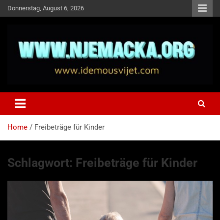
Skip
Donnerstag, August 6, 2026
to
content
NJEMAČKA
Idemo u Svijet-Njemacka!
Home
Freibeträge für Kinder
Schlagwort:
Freibeträge für Kinder