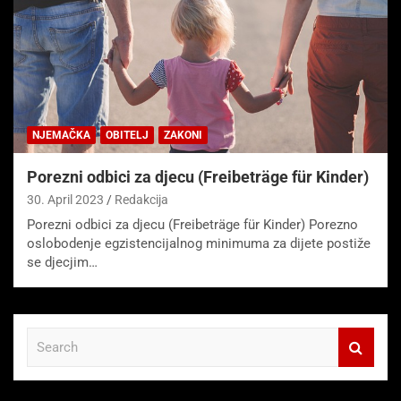
NJEMAČKA
OBITELJ
ZAKONI
Porezni odbici za djecu (Freibeträge für Kinder)
30. April 2023
Redakcija
Porezni odbici za djecu (Freibeträge für Kinder) Porezno
oslobodenje egzistencijalnog minimuma za dijete postiže
se djecjim…
S
e
a
r