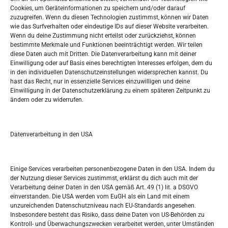
Oglašavanje / Postavite svoj oglas
Cookies, um Geräteinformationen zu speichern und/oder darauf
zuzugreifen. Wenn du diesen Technologien zustimmst, können wir Daten
wie das Surfverhalten oder eindeutige IDs auf dieser Website verarbeiten.
Tko je “Idemo u Svijet – Njemačka?
Wenn du deine Zustimmung nicht erteilst oder zurückziehst, können
bestimmte Merkmale und Funktionen beeinträchtigt werden. Wir teilen
diese Daten auch mit Dritten. Die Datenverarbeitung kann mit deiner
Pretražite stranicu:
Einwilligung oder auf Basis eines berechtigten Interesses erfolgen, dem du
in den individuellen Datenschutzeinstellungen widersprechen kannst. Du
hast das Recht, nur in essenzielle Services einzuwilligen und deine
S
Einwilligung in der Datenschutzerklärung zu einem späteren Zeitpunkt zu
e
ändern oder zu widerrufen.
a
r
Kalendar
c
Datenverarbeitung in den USA
h
AUGUST 2026
M
D
M
D
F
S
S
Einige Services verarbeiten personenbezogene Daten in den USA. Indem du
der Nutzung dieser Services zustimmst, erklärst du dich auch mit der
1
2
Verarbeitung deiner Daten in den USA gemäß Art. 49 (1) lit. a DSGVO
einverstanden. Die USA werden vom EuGH als ein Land mit einem
3
4
5
6
7
8
9
unzureichenden Datenschutzniveau nach EU-Standards angesehen.
Insbesondere besteht das Risiko, dass deine Daten von US-Behörden zu
10
11
12
13
14
15
16
Kontroll- und Überwachungszwecken verarbeitet werden, unter Umständen