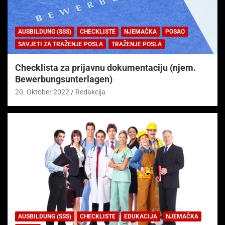
AUSBILDUNG (SSS)
CHECKLISTE
NJEMAČKA
POSAO
SAVJETI ZA TRAŽENJE POSLA
TRAŽENJE POSLA
Checklista za prijavnu dokumentaciju (njem.
Bewerbungsunterlagen)
20. Oktober 2022
Redakcija
AUSBILDUNG (SSS)
CHECKLISTE
EDUKACIJA
NJEMAČKA