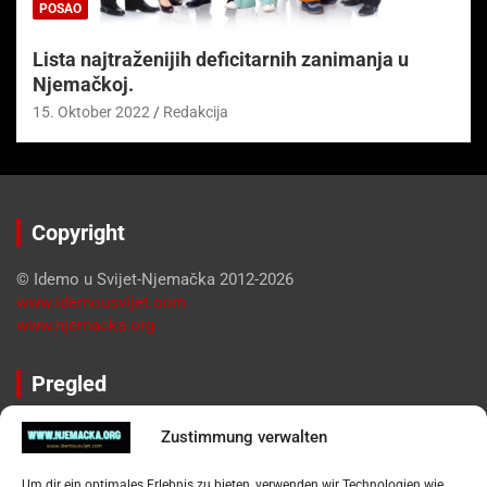
POSAO
Lista najtraženijih deficitarnih zanimanja u
Njemačkoj.
15. Oktober 2022
Redakcija
Copyright
© Idemo u Svijet-Njemačka 2012-2026
www.idemousvijet.com
www.njemacka.org
Pregled
Impressum
Zustimmung verwalten
Datenschutzerklärung
Widerufsbelehrung
Um dir ein optimales Erlebnis zu bieten, verwenden wir Technologien wie