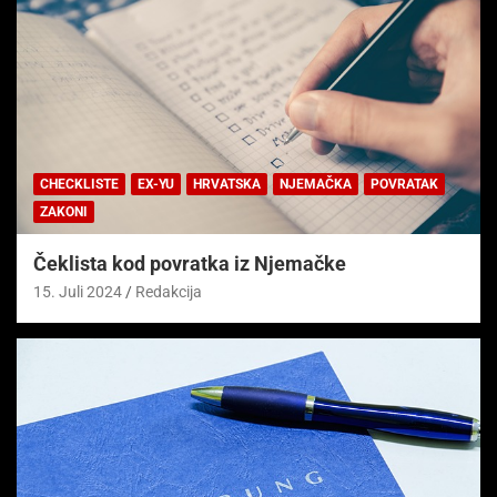
CHECKLISTE
EX-YU
HRVATSKA
NJEMAČKA
POVRATAK
ZAKONI
Čeklista kod povratka iz Njemačke
15. Juli 2024
Redakcija