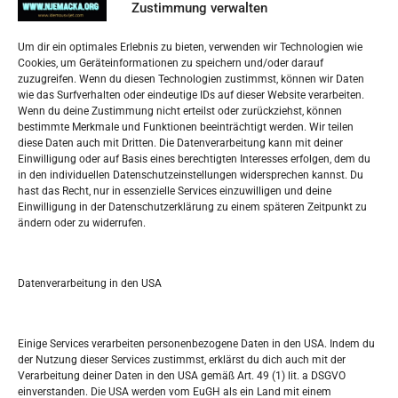
Impressum
Zustimmung verwalten
Datenschutzerklärung
Widerufsbelehrung
Um dir ein optimales Erlebnis zu bieten, verwenden wir Technologien wie
Oglašavanje / Postavite svoj oglas
Cookies, um Geräteinformationen zu speichern und/oder darauf
zuzugreifen. Wenn du diesen Technologien zustimmst, können wir Daten
wie das Surfverhalten oder eindeutige IDs auf dieser Website verarbeiten.
Tko je “Idemo u Svijet – Njemačka?
Wenn du deine Zustimmung nicht erteilst oder zurückziehst, können
bestimmte Merkmale und Funktionen beeinträchtigt werden. Wir teilen
diese Daten auch mit Dritten. Die Datenverarbeitung kann mit deiner
Pretražite stranicu:
Einwilligung oder auf Basis eines berechtigten Interesses erfolgen, dem du
in den individuellen Datenschutzeinstellungen widersprechen kannst. Du
hast das Recht, nur in essenzielle Services einzuwilligen und deine
S
Einwilligung in der Datenschutzerklärung zu einem späteren Zeitpunkt zu
e
ändern oder zu widerrufen.
a
r
Kalendar
c
Datenverarbeitung in den USA
h
AUGUST 2026
M
D
M
D
F
S
S
Einige Services verarbeiten personenbezogene Daten in den USA. Indem du
der Nutzung dieser Services zustimmst, erklärst du dich auch mit der
1
2
Verarbeitung deiner Daten in den USA gemäß Art. 49 (1) lit. a DSGVO
einverstanden. Die USA werden vom EuGH als ein Land mit einem