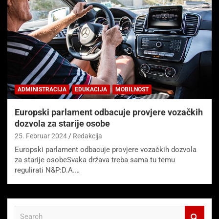
ADMINISTRACIJA
EDUKACIJA
MOBILNOST
Europski parlament odbacuje provjere vozačkih
dozvola za starije osobe
25. Februar 2024
Redakcija
Europski parlament odbacuje provjere vozačkih dozvola
za starije osobeSvaka država treba sama tu temu
regulirati N&P:D.A.…
S