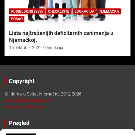
AUSBILDUNG (SSS)
CHECKLISTE
EDUKACIJA
NJEMAČKA
POSAO
Lista najtraženijih deficitarnih zanimanja u
Njemačkoj.
15. Oktober 2022
Redakcija
Copyright
© Idemo u Svijet-Njemačka 2012-2026
www.idemousvijet.com
www.njemacka.org
Pregled