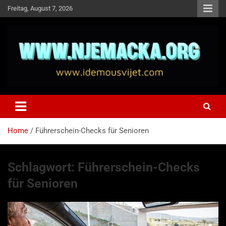
Skip
Freitag, August 7, 2026
to
content
NJEMAČKA
Idemo u Svijet-Njemacka!
Home
Führerschein-Checks für Senioren
Schlagwort:
Führerschein-Checks
für Senioren