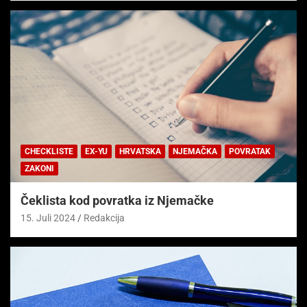
CHECKLISTE
EX-YU
HRVATSKA
NJEMAČKA
POVRATAK
ZAKONI
Čeklista kod povratka iz Njemačke
15. Juli 2024
Redakcija