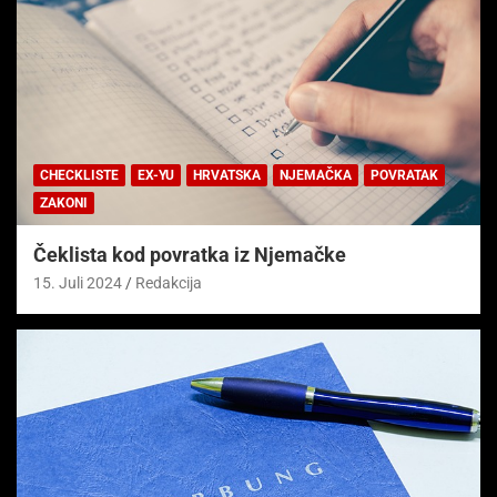
CHECKLISTE
EX-YU
HRVATSKA
NJEMAČKA
POVRATAK
ZAKONI
Čeklista kod povratka iz Njemačke
15. Juli 2024
Redakcija