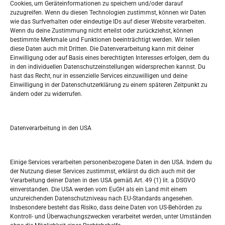
Oglašavanje / Postavite svoj oglas
Cookies, um Geräteinformationen zu speichern und/oder darauf
zuzugreifen. Wenn du diesen Technologien zustimmst, können wir Daten
wie das Surfverhalten oder eindeutige IDs auf dieser Website verarbeiten.
Tko je “Idemo u Svijet – Njemačka?
Wenn du deine Zustimmung nicht erteilst oder zurückziehst, können
bestimmte Merkmale und Funktionen beeinträchtigt werden. Wir teilen
diese Daten auch mit Dritten. Die Datenverarbeitung kann mit deiner
Pretražite stranicu:
Einwilligung oder auf Basis eines berechtigten Interesses erfolgen, dem du
in den individuellen Datenschutzeinstellungen widersprechen kannst. Du
hast das Recht, nur in essenzielle Services einzuwilligen und deine
S
Einwilligung in der Datenschutzerklärung zu einem späteren Zeitpunkt zu
e
ändern oder zu widerrufen.
a
r
Kalendar
c
Datenverarbeitung in den USA
h
AUGUST 2026
M
D
M
D
F
S
S
Einige Services verarbeiten personenbezogene Daten in den USA. Indem du
der Nutzung dieser Services zustimmst, erklärst du dich auch mit der
1
2
Verarbeitung deiner Daten in den USA gemäß Art. 49 (1) lit. a DSGVO
einverstanden. Die USA werden vom EuGH als ein Land mit einem
3
4
5
6
7
8
9
unzureichenden Datenschutzniveau nach EU-Standards angesehen.
Insbesondere besteht das Risiko, dass deine Daten von US-Behörden zu
10
11
12
13
14
15
16
Kontroll- und Überwachungszwecken verarbeitet werden, unter Umständen