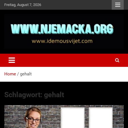
Skip
Freitag, August 7, 2026
to
content
NJEMAČKA
Idemo u Svijet-Njemacka!
Home
gehalt
Schlagwort:
gehalt