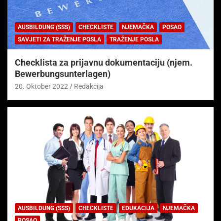
AUSBILDUNG (SSS)
CHECKLISTE
NJEMAČKA
POSAO
SAVJETI ZA TRAŽENJE POSLA
TRAŽENJE POSLA
Checklista za prijavnu dokumentaciju (njem.
Bewerbungsunterlagen)
20. Oktober 2022
Redakcija
AUSBILDUNG (SSS)
CHECKLISTE
EDUKACIJA
NJEMAČKA
POSAO