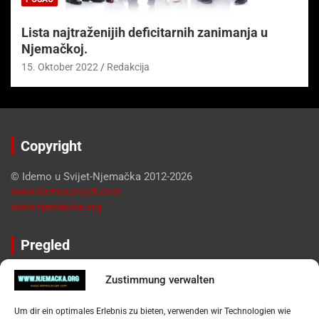
Lista najtraženijih deficitarnih zanimanja u
Njemačkoj.
15. Oktober 2022
Redakcija
Copyright
© Idemo u Svijet-Njemačka 2012-2026
www.idemousvijet.com
www.njemacka.org
Pregled
Impressum
Zustimmung verwalten
Datenschutzerklärung
Widerufsbelehrung
Um dir ein optimales Erlebnis zu bieten, verwenden wir Technologien wie