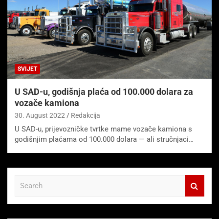
SVIJET
U SAD-u, godišnja plaća od 100.000 dolara za
vozače kamiona
30. August 2022
Redakcija
U SAD-u, prijevozničke tvrtke mame vozače kamiona s
godišnjim plaćama od 100.000 dolara — ali stručnjaci…
S
e
a
r