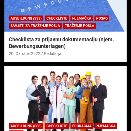
AUSBILDUNG (SSS)
CHECKLISTE
NJEMAČKA
POSAO
SAVJETI ZA TRAŽENJE POSLA
TRAŽENJE POSLA
Checklista za prijavnu dokumentaciju (njem.
Bewerbungsunterlagen)
20. Oktober 2022
Redakcija
AUSBILDUNG (SSS)
CHECKLISTE
EDUKACIJA
NJEMAČKA