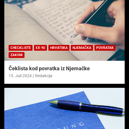
CHECKLISTE
EX-YU
HRVATSKA
NJEMAČKA
POVRATAK
ZAKONI
Čeklista kod povratka iz Njemačke
15. Juli 2024
Redakcija