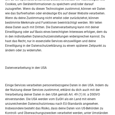
Oglašavanje / Postavite svoj oglas
Cookies, um Geräteinformationen zu speichern und/oder darauf
zuzugreifen. Wenn du diesen Technologien zustimmst, können wir Daten
wie das Surfverhalten oder eindeutige IDs auf dieser Website verarbeiten.
Tko je “Idemo u Svijet – Njemačka?
Wenn du deine Zustimmung nicht erteilst oder zurückziehst, können
bestimmte Merkmale und Funktionen beeinträchtigt werden. Wir teilen
diese Daten auch mit Dritten. Die Datenverarbeitung kann mit deiner
Pretražite stranicu:
Einwilligung oder auf Basis eines berechtigten Interesses erfolgen, dem du
in den individuellen Datenschutzeinstellungen widersprechen kannst. Du
hast das Recht, nur in essenzielle Services einzuwilligen und deine
S
Einwilligung in der Datenschutzerklärung zu einem späteren Zeitpunkt zu
e
ändern oder zu widerrufen.
a
r
Kalendar
c
Datenverarbeitung in den USA
h
AUGUST 2026
M
D
M
D
F
S
S
Einige Services verarbeiten personenbezogene Daten in den USA. Indem du
der Nutzung dieser Services zustimmst, erklärst du dich auch mit der
1
2
Verarbeitung deiner Daten in den USA gemäß Art. 49 (1) lit. a DSGVO
einverstanden. Die USA werden vom EuGH als ein Land mit einem
3
4
5
6
7
8
9
unzureichenden Datenschutzniveau nach EU-Standards angesehen.
Insbesondere besteht das Risiko, dass deine Daten von US-Behörden zu
10
11
12
13
14
15
16
Kontroll- und Überwachungszwecken verarbeitet werden, unter Umständen