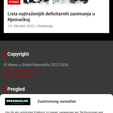
POSAO
Lista najtraženijih deficitarnih zanimanja u
Njemačkoj.
15. Oktober 2022
Redakcija
Copyright
© Idemo u Svijet-Njemačka 2012-2026
www.idemousvijet.com
www.njemacka.org
Pregled
Impressum
Zustimmung verwalten
Datenschutzerklärung
Widerufsbelehrung
Um dir ein optimales Erlebnis zu bieten, verwenden wir Technologien wie