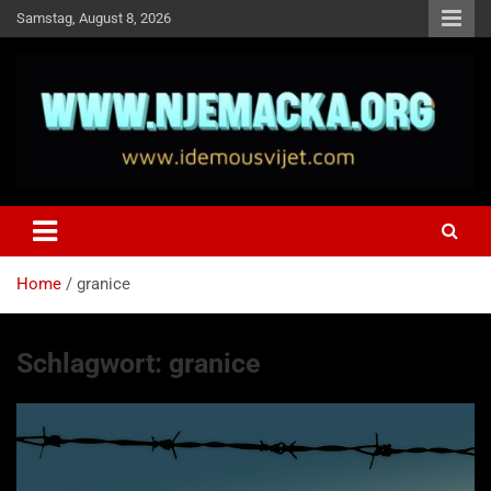
Skip
Samstag, August 8, 2026
to
content
NJEMAČKA
Idemo u Svijet-Njemacka!
Home
granice
Schlagwort:
granice