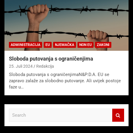
ADMINISTRACIJA
EU
NJEMAČKA
NON EU
ZAKONI
Sloboda putovanja s ograničenjima
25. Juli 2024
Redakcija
Sloboda putovanja s ograničenjimaN&P:D.A. EU se
zapravo zalaže za slobodno putovanje. Ali uvijek postoje
faze u…
S
e
a
r