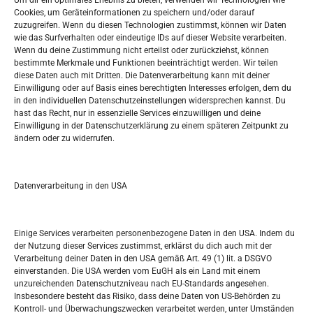
Um dir ein optimales Erlebnis zu bieten, verwenden wir Technologien wie
Oglašavanje / Postavite svoj oglas
Cookies, um Geräteinformationen zu speichern und/oder darauf
zuzugreifen. Wenn du diesen Technologien zustimmst, können wir Daten
wie das Surfverhalten oder eindeutige IDs auf dieser Website verarbeiten.
Tko je “Idemo u Svijet – Njemačka?
Wenn du deine Zustimmung nicht erteilst oder zurückziehst, können
bestimmte Merkmale und Funktionen beeinträchtigt werden. Wir teilen
diese Daten auch mit Dritten. Die Datenverarbeitung kann mit deiner
Pretražite stranicu:
Einwilligung oder auf Basis eines berechtigten Interesses erfolgen, dem du
in den individuellen Datenschutzeinstellungen widersprechen kannst. Du
hast das Recht, nur in essenzielle Services einzuwilligen und deine
S
Einwilligung in der Datenschutzerklärung zu einem späteren Zeitpunkt zu
e
ändern oder zu widerrufen.
a
r
Kalendar
c
Datenverarbeitung in den USA
h
AUGUST 2026
M
D
M
D
F
S
S
Einige Services verarbeiten personenbezogene Daten in den USA. Indem du
der Nutzung dieser Services zustimmst, erklärst du dich auch mit der
1
2
Verarbeitung deiner Daten in den USA gemäß Art. 49 (1) lit. a DSGVO
einverstanden. Die USA werden vom EuGH als ein Land mit einem
3
4
5
6
7
8
9
unzureichenden Datenschutzniveau nach EU-Standards angesehen.
Insbesondere besteht das Risiko, dass deine Daten von US-Behörden zu
10
11
12
13
14
15
16
Kontroll- und Überwachungszwecken verarbeitet werden, unter Umständen