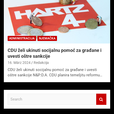
ADMINISTRACIJA
NJEMAČKA
CDU želi ukinuti socijalnu pomoć za građane i
uvesti oštre sankcije
16. März 2024
Redakcija
CDU želi ukinuti socijalnu pomoć za građane i uvesti
oštre sankcije N&P:D.A. CDU planira temeljitu reformu…
S
e
a
r