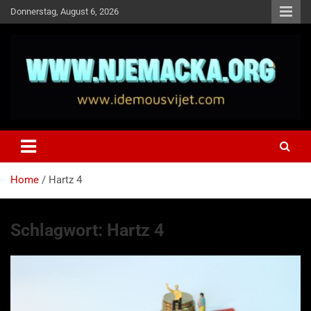
Skip
Donnerstag, August 6, 2026
to
content
NJEMAČKA
Idemo u Svijet-Njemacka!
Home
Hartz 4
Schlagwort:
Hartz 4