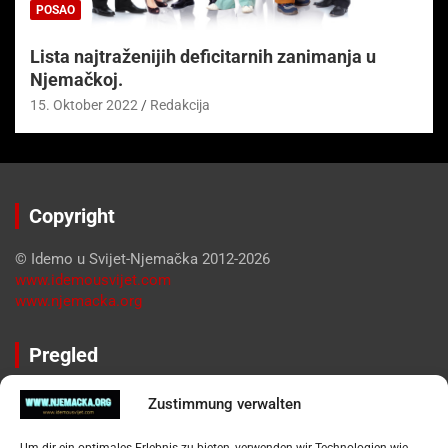
POSAO
Lista najtraženijih deficitarnih zanimanja u
Njemačkoj.
15. Oktober 2022
Redakcija
Copyright
© Idemo u Svijet-Njemačka 2012-2026
www.idemousvijet.com
www.njemacka.org
Pregled
Impressum
Zustimmung verwalten
Datenschutzerklärung
Widerufsbelehrung