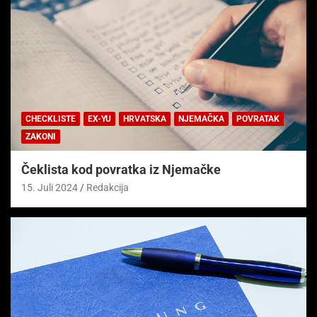
CHECKLISTE
EX-YU
HRVATSKA
NJEMAČKA
POVRATAK
ZAKONI
Čeklista kod povratka iz Njemačke
15. Juli 2024
Redakcija