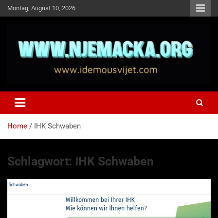
Skip
Montag, August 10, 2026
to
content
NJEMAČKA
Idemo u Svijet-Njemacka!
Home
IHK Schwaben
Schlagwort:
IHK Schwaben