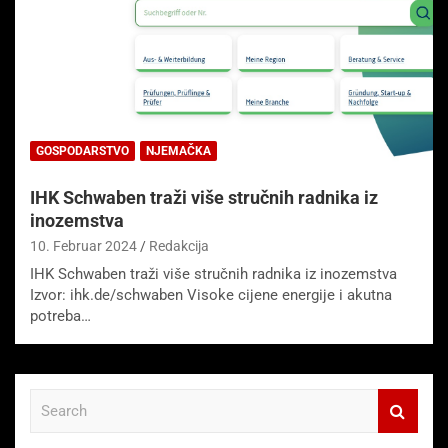
GOSPODARSTVO
NJEMAČKA
IHK Schwaben traži više stručnih radnika iz
inozemstva
10. Februar 2024
Redakcija
IHK Schwaben traži više stručnih radnika iz inozemstva
Izvor: ihk.de/schwaben Visoke cijene energije i akutna
potreba…
S
e
a