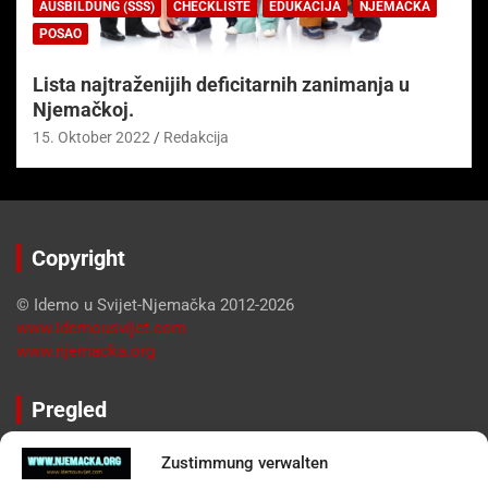
AUSBILDUNG (SSS)
CHECKLISTE
EDUKACIJA
NJEMAČKA
POSAO
Lista najtraženijih deficitarnih zanimanja u
Njemačkoj.
15. Oktober 2022
Redakcija
Copyright
© Idemo u Svijet-Njemačka 2012-2026
www.idemousvijet.com
www.njemacka.org
Pregled
Impressum
Zustimmung verwalten
Datenschutzerklärung