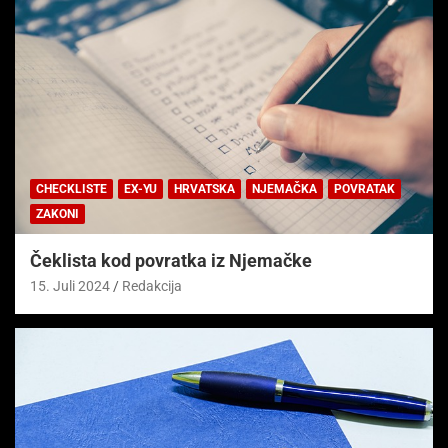
CHECKLISTE
EX-YU
HRVATSKA
NJEMAČKA
POVRATAK
ZAKONI
Čeklista kod povratka iz Njemačke
15. Juli 2024
Redakcija