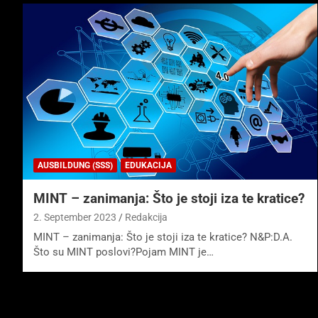
AUSBILDUNG (SSS)
EDUKACIJA
MINT – zanimanja: Što je stoji iza te kratice?
2. September 2023
Redakcija
MINT – zanimanja: Što je stoji iza te kratice? N&P:D.A.
Što su MINT poslovi?Pojam MINT je…