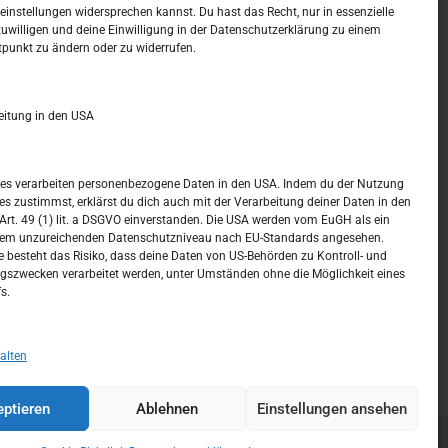
t –
Kalendar
instellungen widersprechen kannst. Du hast das Recht, nur in essenzielle
zuwilligen und deine Einwilligung in der Datenschutzerklärung zu einem
tpunkt zu ändern oder zu widerrufen.
AUGUST 2026
M
D
M
D
F
S
S
eitung in den USA
1
2
3
4
5
6
7
8
9
ices verarbeiten personenbezogene Daten in den USA. Indem du der Nutzung
ces zustimmst, erklärst du dich auch mit der Verarbeitung deiner Daten in den
10
11
12
13
14
15
16
t. 49 (1) lit. a DSGVO einverstanden. Die USA werden vom EuGH als ein
nem unzureichenden Datenschutzniveau nach EU-Standards angesehen.
17
18
19
20
21
22
23
 besteht das Risiko, dass deine Daten von US-Behörden zu Kontroll- und
szwecken verarbeitet werden, unter Umständen ohne die Möglichkeit eines
24
25
26
27
28
29
30
s.
31
« Juli
alten
ptieren
Ablehnen
Einstellungen ansehen