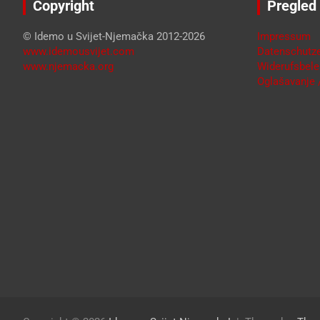
Copyright
Pregled
© Idemo u Svijet-Njemačka 2012-2026
Impressum
www.idemousvijet.com
Datenschutze
www.njemacka.org
Widerufsbele
Oglašavanje /