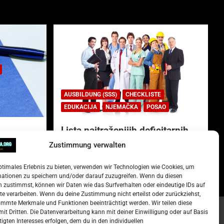
AUSBILDUNG (SSS)
CHECKLISTE
EDUKACIJA
NJEMAČKA
POSAO
Lista najtraženijih deficitarnih
zanimanja u Njemačkoj.
Zustimmung verwalten
)
15. Oktober 2022
Redakcija
ptimales Erlebnis zu bieten, verwenden wir Technologien wie Cookies, um
mationen zu speichern und/oder darauf zuzugreifen. Wenn du diesen
 zustimmst, können wir Daten wie das Surfverhalten oder eindeutige IDs auf
te verarbeiten. Wenn du deine Zustimmung nicht erteilst oder zurückziehst,
mmte Merkmale und Funktionen beeinträchtigt werden. Wir teilen diese
it Dritten. Die Datenverarbeitung kann mit deiner Einwilligung oder auf Basis
tigten Interesses erfolgen, dem du in den individuellen