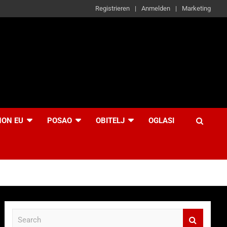
Registrieren
Anmelden
Marketing
NON EU
POSAO
OBITELJ
OGLASI
S
e