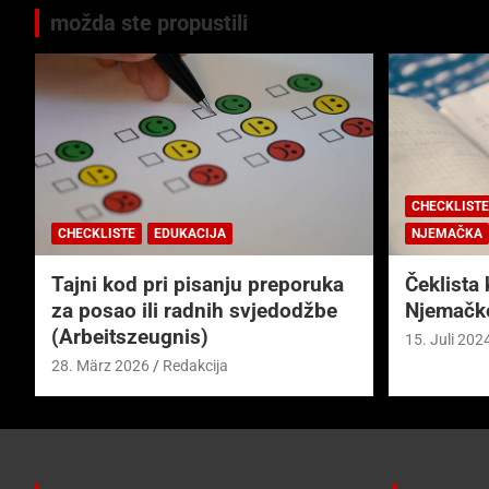
možda ste propustili
CHECKLISTE
CHECKLISTE
EDUKACIJA
NJEMAČKA
Tajni kod pri pisanju preporuka
Čeklista 
za posao ili radnih svjedodžbe
Njemačk
(Arbeitszeugnis)
15. Juli 202
28. März 2026
Redakcija