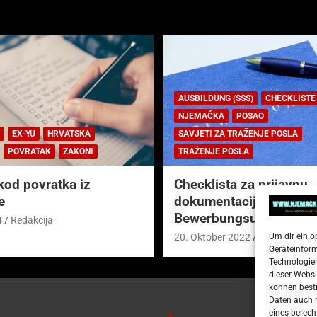
AUSBILDUNG (SSS)
CHECKLISTE
NJEMAČKA
POSAO
EX-YU
HRVATSKA
SAVJETI ZA TRAŽENJE POSLA
POVRATAK
ZAKONI
TRAŽENJE POSLA
kod povratka iz
Checklista za prijavnu
e
dokumentaciju (njem.
Bewerbungsunterlagen
4
Redakcija
Um dir ein o
20. Oktober 2022
Redakcija
Geräteinfor
Technologien
dieser Websi
können besti
Daten auch m
eines berech