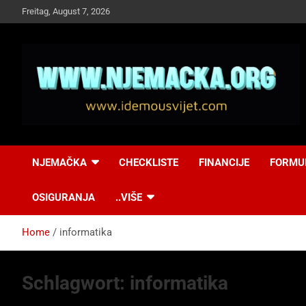
Skip
Freitag, August 7, 2026
to
content
NJEMAČKA
Idemo u Svijet-
NJEMAČKA
CHECKLISTE
FINANCIJE
FORMU
Njemacka!
OSIGURANJA
..VIŠE
Home
informatika
Schlagwort:
informatika