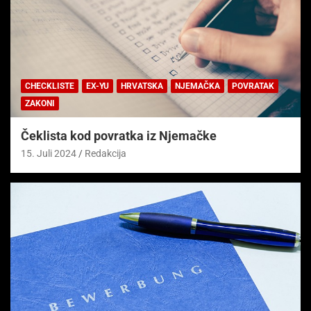
CHECKLISTE
EX-YU
HRVATSKA
NJEMAČKA
POVRATAK
ZAKONI
Čeklista kod povratka iz Njemačke
15. Juli 2024
Redakcija