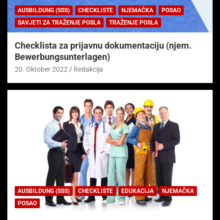
AUSBILDUNG (SSS)
CHECKLISTE
NJEMAČKA
POSAO
SAVJETI ZA TRAŽENJE POSLA
TRAŽENJE POSLA
Checklista za prijavnu dokumentaciju (njem.
Bewerbungsunterlagen)
20. Oktober 2022
Redakcija
AUSBILDUNG (SSS)
CHECKLISTE
EDUKACIJA
NJEMAČKA
POSAO