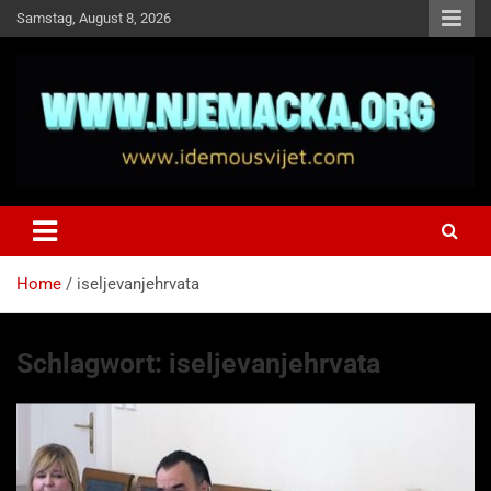
Skip
Samstag, August 8, 2026
to
content
NJEMAČKA
Idemo u Svijet-Njemacka!
Home
iseljevanjehrvata
Schlagwort:
iseljevanjehrvata