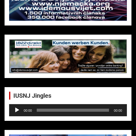
IUSNJ Jingles
Audio-
00:00
00:00
Player