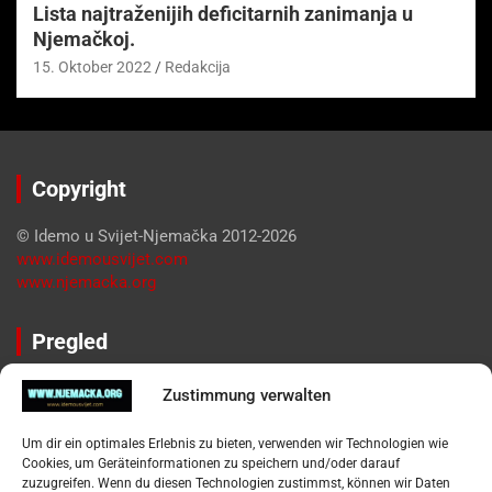
Lista najtraženijih deficitarnih zanimanja u
Njemačkoj.
15. Oktober 2022
Redakcija
Copyright
© Idemo u Svijet-Njemačka 2012-2026
www.idemousvijet.com
www.njemacka.org
Pregled
Impressum
Zustimmung verwalten
Datenschutzerklärung
Widerufsbelehrung
Um dir ein optimales Erlebnis zu bieten, verwenden wir Technologien wie
Oglašavanje / Postavite svoj oglas
Cookies, um Geräteinformationen zu speichern und/oder darauf
zuzugreifen. Wenn du diesen Technologien zustimmst, können wir Daten