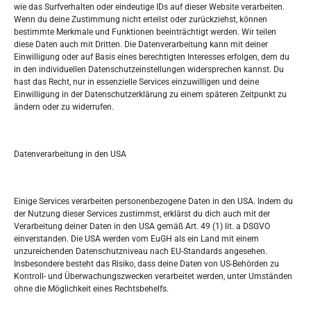
wie das Surfverhalten oder eindeutige IDs auf dieser Website verarbeiten.
Tko je “Idemo u Svijet – Njemačka?
Wenn du deine Zustimmung nicht erteilst oder zurückziehst, können
bestimmte Merkmale und Funktionen beeinträchtigt werden. Wir teilen
diese Daten auch mit Dritten. Die Datenverarbeitung kann mit deiner
Pretražite stranicu:
Einwilligung oder auf Basis eines berechtigten Interesses erfolgen, dem du
in den individuellen Datenschutzeinstellungen widersprechen kannst. Du
hast das Recht, nur in essenzielle Services einzuwilligen und deine
S
Einwilligung in der Datenschutzerklärung zu einem späteren Zeitpunkt zu
e
ändern oder zu widerrufen.
a
r
Kalendar
c
Datenverarbeitung in den USA
h
AUGUST 2026
M
D
M
D
F
S
S
Einige Services verarbeiten personenbezogene Daten in den USA. Indem du
der Nutzung dieser Services zustimmst, erklärst du dich auch mit der
1
2
Verarbeitung deiner Daten in den USA gemäß Art. 49 (1) lit. a DSGVO
einverstanden. Die USA werden vom EuGH als ein Land mit einem
3
4
5
6
7
8
9
unzureichenden Datenschutzniveau nach EU-Standards angesehen.
Insbesondere besteht das Risiko, dass deine Daten von US-Behörden zu
10
11
12
13
14
15
16
Kontroll- und Überwachungszwecken verarbeitet werden, unter Umständen
ohne die Möglichkeit eines Rechtsbehelfs.
17
18
19
20
21
22
23