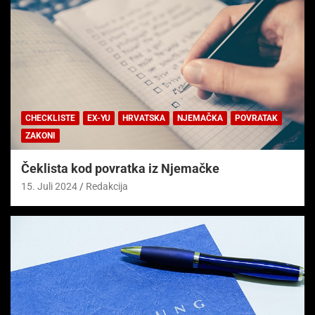
CHECKLISTE
EX-YU
HRVATSKA
NJEMAČKA
POVRATAK
ZAKONI
Čeklista kod povratka iz Njemačke
15. Juli 2024
Redakcija