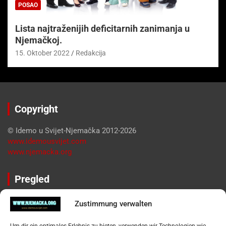
POSAO
Lista najtraženijih deficitarnih zanimanja u
Njemačkoj.
15. Oktober 2022
Redakcija
Copyright
© Idemo u Svijet-Njemačka 2012-2026
www.idemousvijet.com
www.njemacka.org
Pregled
Impressum
Zustimmung verwalten
Datenschutzerklärung
Widerufsbelehrung