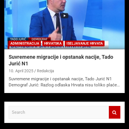
ADMINISTRACIJA
HRVATSKA
ISELJAVANJE HRVATA
Suvremene migracije i opstanak nacije, Tado
Jurić N1
10. April 2025
Redakcija
Suvremene migracije i opstanak nacije, Tado Jurić N1
Demograf Jurić: Razlog odlaska Hrvata nisu toliko plaće…
S
e
a
r