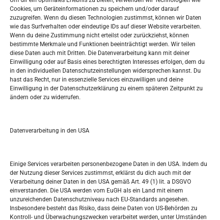
Um dir ein optimales Erlebnis zu bieten, verwenden wir Technologien wie
Oglašavanje / Postavite svoj oglas
Cookies, um Geräteinformationen zu speichern und/oder darauf
zuzugreifen. Wenn du diesen Technologien zustimmst, können wir Daten
wie das Surfverhalten oder eindeutige IDs auf dieser Website verarbeiten.
Tko je “Idemo u Svijet – Njemačka?
Wenn du deine Zustimmung nicht erteilst oder zurückziehst, können
bestimmte Merkmale und Funktionen beeinträchtigt werden. Wir teilen
diese Daten auch mit Dritten. Die Datenverarbeitung kann mit deiner
Pretražite stranicu:
Einwilligung oder auf Basis eines berechtigten Interesses erfolgen, dem du
in den individuellen Datenschutzeinstellungen widersprechen kannst. Du
hast das Recht, nur in essenzielle Services einzuwilligen und deine
S
Einwilligung in der Datenschutzerklärung zu einem späteren Zeitpunkt zu
e
ändern oder zu widerrufen.
a
r
Kalendar
c
Datenverarbeitung in den USA
h
AUGUST 2026
M
D
M
D
F
S
S
Einige Services verarbeiten personenbezogene Daten in den USA. Indem du
der Nutzung dieser Services zustimmst, erklärst du dich auch mit der
1
2
Verarbeitung deiner Daten in den USA gemäß Art. 49 (1) lit. a DSGVO
einverstanden. Die USA werden vom EuGH als ein Land mit einem
3
4
5
6
7
8
9
unzureichenden Datenschutzniveau nach EU-Standards angesehen.
Insbesondere besteht das Risiko, dass deine Daten von US-Behörden zu
10
11
12
13
14
15
16
Kontroll- und Überwachungszwecken verarbeitet werden, unter Umständen