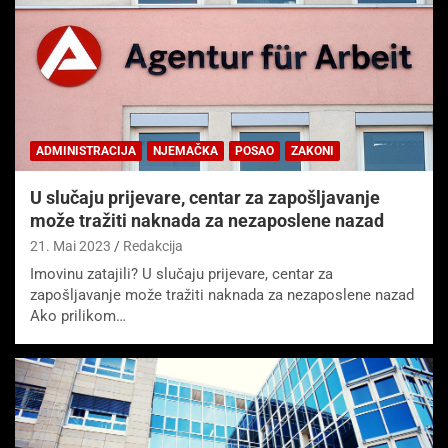
ADMINISTRACIJA
NJEMAČKA
POSAO
ZAKONI
U slučaju prijevare, centar za zapošljavanje
može tražiti naknada za nezaposlene nazad
21. Mai 2023
Redakcija
Imovinu zatajili? U slučaju prijevare, centar za
zapošljavanje može tražiti naknada za nezaposlene nazad
Ako prilikom…