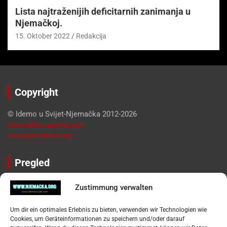
Lista najtraženijih deficitarnih zanimanja u
Njemačkoj.
15. Oktober 2022
Redakcija
Copyright
© Idemo u Svijet-Njemačka 2012-2026
www.idemousvijet.com
www.njemacka.org
Pregled
Impressum
Zustimmung verwalten
Datenschutzerklärung
Widerufsbelehrung
Um dir ein optimales Erlebnis zu bieten, verwenden wir Technologien wie
Oglašavanje / Postavite svoj oglas
Cookies, um Geräteinformationen zu speichern und/oder darauf