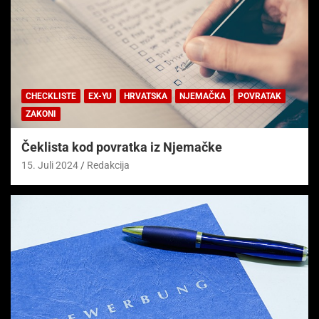
CHECKLISTE
EX-YU
HRVATSKA
NJEMAČKA
POVRATAK
ZAKONI
Čeklista kod povratka iz Njemačke
15. Juli 2024
Redakcija