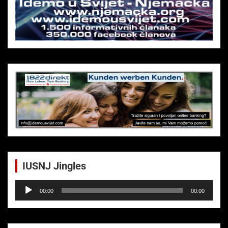
h
IUSNJ Jingles
Audio-
00:00
00:00
Player