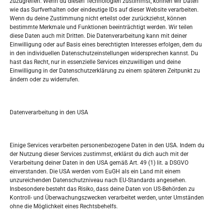
zuzugreifen. Wenn du diesen Technologien zustimmst, können wir Daten
wie das Surfverhalten oder eindeutige IDs auf dieser Website verarbeiten.
Tko je “Idemo u Svijet – Njemačka?
Wenn du deine Zustimmung nicht erteilst oder zurückziehst, können
bestimmte Merkmale und Funktionen beeinträchtigt werden. Wir teilen
diese Daten auch mit Dritten. Die Datenverarbeitung kann mit deiner
Pretražite stranicu:
Einwilligung oder auf Basis eines berechtigten Interesses erfolgen, dem du
in den individuellen Datenschutzeinstellungen widersprechen kannst. Du
hast das Recht, nur in essenzielle Services einzuwilligen und deine
S
Einwilligung in der Datenschutzerklärung zu einem späteren Zeitpunkt zu
e
ändern oder zu widerrufen.
a
r
Kalendar
c
Datenverarbeitung in den USA
h
AUGUST 2026
M
D
M
D
F
S
S
Einige Services verarbeiten personenbezogene Daten in den USA. Indem du
der Nutzung dieser Services zustimmst, erklärst du dich auch mit der
1
2
Verarbeitung deiner Daten in den USA gemäß Art. 49 (1) lit. a DSGVO
einverstanden. Die USA werden vom EuGH als ein Land mit einem
3
4
5
6
7
8
9
unzureichenden Datenschutzniveau nach EU-Standards angesehen.
Insbesondere besteht das Risiko, dass deine Daten von US-Behörden zu
10
11
12
13
14
15
16
Kontroll- und Überwachungszwecken verarbeitet werden, unter Umständen
ohne die Möglichkeit eines Rechtsbehelfs.
17
18
19
20
21
22
23