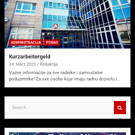
ADMINISTRACIJA
POSAO
Kurzarbeitergeld
24. März 2020
Redakcija
Vazne informacije za sve radnike i samostalne
poduzetnike! Za sve osobe koje imaju radnu dozvolu i…
S
e
a
r
c