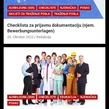
AUSBILDUNG (SSS)
CHECKLISTE
NJEMAČKA
POSAO
SAVJETI ZA TRAŽENJE POSLA
TRAŽENJE POSLA
Checklista za prijavnu dokumentaciju (njem.
Bewerbungsunterlagen)
20. Oktober 2022
Redakcija
AUSBILDUNG (SSS)
CHECKLISTE
EDUKACIJA
NJEMAČKA
POSAO