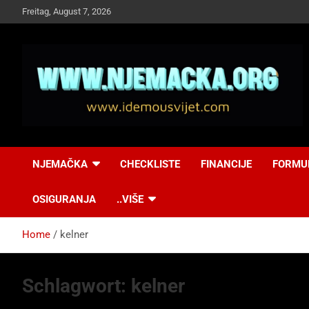
Skip
Freitag, August 7, 2026
to
content
NJEMAČKA
Idemo u Svijet-
NJEMAČKA
CHECKLISTE
FINANCIJE
FORMU
Njemacka!
OSIGURANJA
..VIŠE
Home
kelner
Schlagwort:
kelner