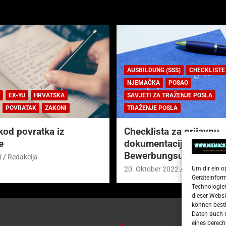
AUSBILDUNG (SSS)
CHECKLISTE
NJEMAČKA
POSAO
EX-YU
HRVATSKA
SAVJETI ZA TRAŽENJE POSLA
POVRATAK
ZAKONI
TRAŽENJE POSLA
kod povratka iz
Checklista za prijavnu
e
dokumentaciju (njem.
Bewerbungsunterlagen
4
Redakcija
Um dir ein o
20. Oktober 2022
Redakcija
Geräteinfor
Technologien
dieser Websi
können besti
Daten auch m
eines berech