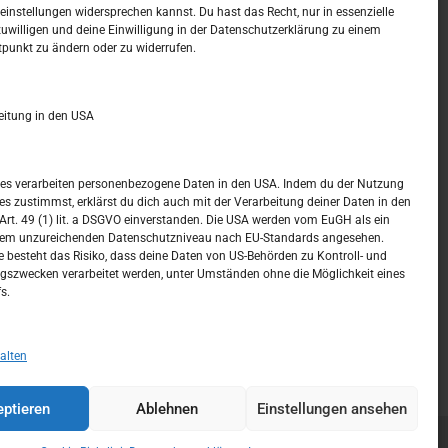
t –
Kalendar
instellungen widersprechen kannst. Du hast das Recht, nur in essenzielle
zuwilligen und deine Einwilligung in der Datenschutzerklärung zu einem
tpunkt zu ändern oder zu widerrufen.
AUGUST 2026
M
D
M
D
F
S
S
eitung in den USA
1
2
3
4
5
6
7
8
9
ices verarbeiten personenbezogene Daten in den USA. Indem du der Nutzung
ces zustimmst, erklärst du dich auch mit der Verarbeitung deiner Daten in den
10
11
12
13
14
15
16
t. 49 (1) lit. a DSGVO einverstanden. Die USA werden vom EuGH als ein
nem unzureichenden Datenschutzniveau nach EU-Standards angesehen.
17
18
19
20
21
22
23
 besteht das Risiko, dass deine Daten von US-Behörden zu Kontroll- und
szwecken verarbeitet werden, unter Umständen ohne die Möglichkeit eines
24
25
26
27
28
29
30
s.
31
« Juli
alten
ptieren
Ablehnen
Einstellungen ansehen