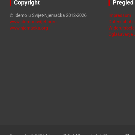
Copyright
Pregled
© Idemo u Svijet-Njemačka 2012-2026
Impressum
www.idemousvijet.com
Datenschutze
www.njemacka.org
Widerufsbele
Oglašavanje /