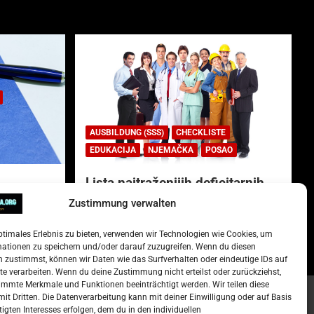
AUSBILDUNG (SSS)
CHECKLISTE
EDUKACIJA
NJEMAČKA
POSAO
Lista najtraženijih deficitarnih
zanimanja u Njemačkoj.
Zustimmung verwalten
)
15. Oktober 2022
Redakcija
ptimales Erlebnis zu bieten, verwenden wir Technologien wie Cookies, um
mationen zu speichern und/oder darauf zuzugreifen. Wenn du diesen
 zustimmst, können wir Daten wie das Surfverhalten oder eindeutige IDs auf
te verarbeiten. Wenn du deine Zustimmung nicht erteilst oder zurückziehst,
mmte Merkmale und Funktionen beeinträchtigt werden. Wir teilen diese
it Dritten. Die Datenverarbeitung kann mit deiner Einwilligung oder auf Basis
tigten Interesses erfolgen, dem du in den individuellen