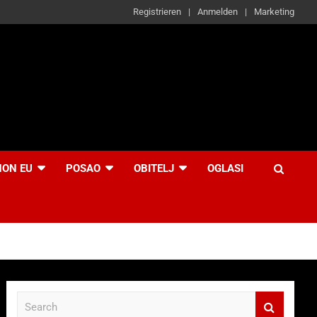
Registrieren
Anmelden
Marketing
NON EU
POSAO
OBITELJ
OGLASI
S
e