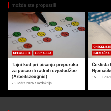
možda ste propustili
CHECKLISTE
CHECKLISTE
EDUKACIJA
NJEMAČKA
Tajni kod pri pisanju preporuka
Čeklista 
za posao ili radnih svjedodžbe
Njemačk
(Arbeitszeugnis)
15. Juli 202
28. März 2026
Redakcija