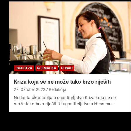
ISKUSTVA
NJEMAČKA
POSAO
Kriza koja se ne može tako brzo riješiti
27. Oktober 2022
Redakcija
Nedostatak osoblja u ugostiteljstvu Kriza koja se ne
može tako brzo riješiti U ugostiteljstvu u Hessenu…