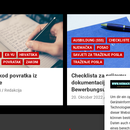
AUSBILDUNG (SSS)
CHECKLISTE
NJEMAČKA
POSAO
EX-YU
HRVATSKA
SAVJETI ZA TRAŽENJE POSLA
POVRATAK
ZAKONI
TRAŽENJE POSLA
kod povratka iz
Checklista za prijavnu
e
dokumentaciju (njem.
Bewerbungsunterlagen
4
Redakcija
Um dir ein o
20. Oktober 2022
Redakcija
Geräteinfor
Technologien
dieser Websi
können besti
Daten auch m
eines berech