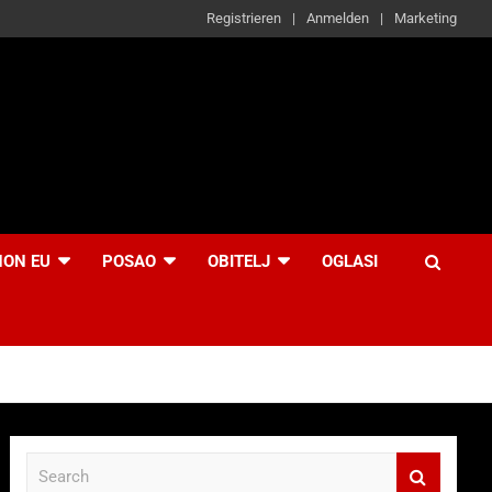
Registrieren
Anmelden
Marketing
NON EU
POSAO
OBITELJ
OGLASI
S
e