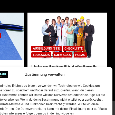
AUSBILDUNG (SSS)
CHECKLISTE
EDUKACIJA
NJEMAČKA
POSAO
Lista najtraženijih deficitarnih
zanimanja u Njemačkoj.
Zustimmung verwalten
)
15. Oktober 2022
Redakcija
ptimales Erlebnis zu bieten, verwenden wir Technologien wie Cookies, um
mationen zu speichern und/oder darauf zuzugreifen. Wenn du diesen
 zustimmst, können wir Daten wie das Surfverhalten oder eindeutige IDs auf
te verarbeiten. Wenn du deine Zustimmung nicht erteilst oder zurückziehst,
mmte Merkmale und Funktionen beeinträchtigt werden. Wir teilen diese
it Dritten. Die Datenverarbeitung kann mit deiner Einwilligung oder auf Basis
tigten Interesses erfolgen, dem du in den individuellen