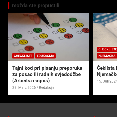
možda ste propustili
CHECKLISTE
CHECKLISTE
EDUKACIJA
NJEMAČKA
Tajni kod pri pisanju preporuka
Čeklista 
za posao ili radnih svjedodžbe
Njemačk
(Arbeitszeugnis)
15. Juli 202
28. März 2026
Redakcija