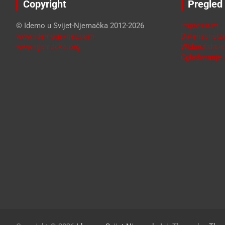
Copyright
Pregled
© Idemo u Svijet-Njemačka 2012-2026
Impressum
www.idemousvijet.com
Datenschutze
www.njemacka.org
Widerufsbele
Oglašavanje /