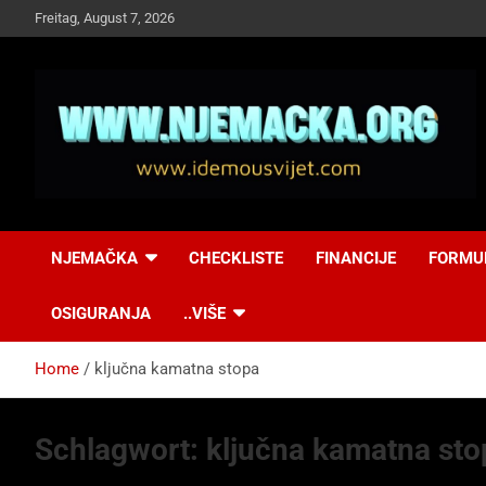
Skip
Freitag, August 7, 2026
to
content
NJEMAČKA
Idemo u Svijet-
NJEMAČKA
CHECKLISTE
FINANCIJE
FORMU
Njemacka!
OSIGURANJA
..VIŠE
Home
ključna kamatna stopa
Schlagwort:
ključna kamatna sto