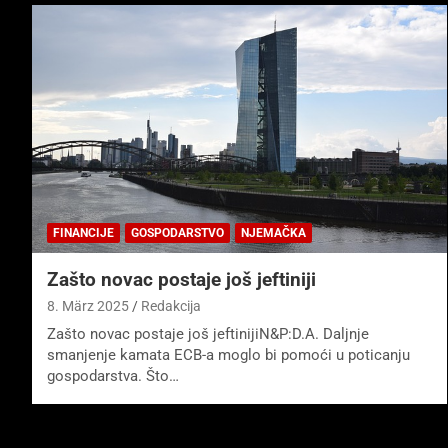
FINANCIJE
GOSPODARSTVO
NJEMAČKA
Zašto novac postaje još jeftiniji
8. März 2025
Redakcija
Zašto novac postaje još jeftinijiN&P:D.A. Daljnje
smanjenje kamata ECB-a moglo bi pomoći u poticanju
gospodarstva. Što…