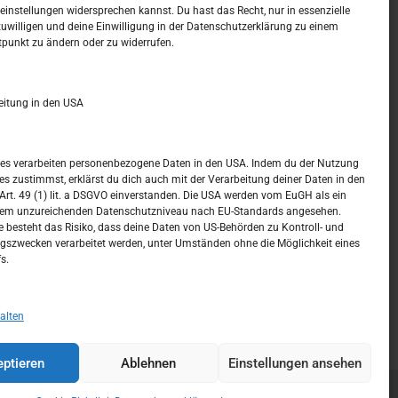
t –
Kalendar
instellungen widersprechen kannst. Du hast das Recht, nur in essenzielle
zuwilligen und deine Einwilligung in der Datenschutzerklärung zu einem
tpunkt zu ändern oder zu widerrufen.
AUGUST 2026
M
D
M
D
F
S
S
eitung in den USA
1
2
3
4
5
6
7
8
9
ices verarbeiten personenbezogene Daten in den USA. Indem du der Nutzung
ces zustimmst, erklärst du dich auch mit der Verarbeitung deiner Daten in den
10
11
12
13
14
15
16
t. 49 (1) lit. a DSGVO einverstanden. Die USA werden vom EuGH als ein
nem unzureichenden Datenschutzniveau nach EU-Standards angesehen.
17
18
19
20
21
22
23
 besteht das Risiko, dass deine Daten von US-Behörden zu Kontroll- und
szwecken verarbeitet werden, unter Umständen ohne die Möglichkeit eines
24
25
26
27
28
29
30
s.
31
« Juli
alten
ptieren
Ablehnen
Einstellungen ansehen