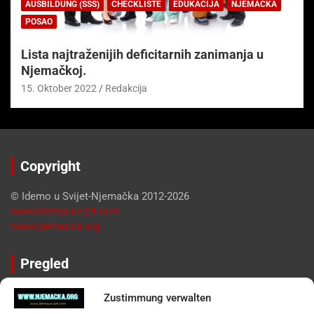
AUSBILDUNG (SSS)
CHECKLISTE
EDUKACIJA
NJEMAČKA
POSAO
Lista najtraženijih deficitarnih zanimanja u
Njemačkoj.
15. Oktober 2022
Redakcija
Copyright
© Idemo u Svijet-Njemačka 2012-2026
www.idemousvijet.com
www.njemacka.org
Pregled
Impressum
Zustimmung verwalten
Datenschutzerklärung