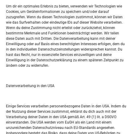
Widerufsbelehrung
Um dir ein optimales Erlebnis zu bieten, verwenden wir Technologien wie
Oglašavanje / Postavite svoj oglas
Cookies, um Geräteinformationen zu speichern und/oder darauf
zuzugreifen. Wenn du diesen Technologien zustimmst, können wir Daten
wie das Surfverhalten oder eindeutige IDs auf dieser Website verarbeiten.
Tko je “Idemo u Svijet – Njemačka?
Wenn du deine Zustimmung nicht erteilst oder zurückziehst, können
bestimmte Merkmale und Funktionen beeinträchtigt werden. Wir teilen
diese Daten auch mit Dritten. Die Datenverarbeitung kann mit deiner
Pretražite stranicu:
Einwilligung oder auf Basis eines berechtigten Interesses erfolgen, dem du
in den individuellen Datenschutzeinstellungen widersprechen kannst. Du
hast das Recht, nur in essenzielle Services einzuwilligen und deine
S
Einwilligung in der Datenschutzerklärung zu einem späteren Zeitpunkt zu
e
ändern oder zu widerrufen.
a
r
Kalendar
c
Datenverarbeitung in den USA
h
AUGUST 2026
M
D
M
D
F
S
S
Einige Services verarbeiten personenbezogene Daten in den USA. Indem du
der Nutzung dieser Services zustimmst, erklärst du dich auch mit der
1
2
Verarbeitung deiner Daten in den USA gemäß Art. 49 (1) lit. a DSGVO
einverstanden. Die USA werden vom EuGH als ein Land mit einem
3
4
5
6
7
8
9
unzureichenden Datenschutzniveau nach EU-Standards angesehen.
Insbesondere besteht das Risiko, dass deine Daten von US-Behörden zu