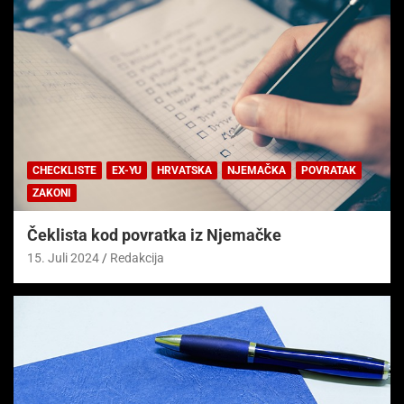
CHECKLISTE
EX-YU
HRVATSKA
NJEMAČKA
POVRATAK
ZAKONI
Čeklista kod povratka iz Njemačke
15. Juli 2024
Redakcija