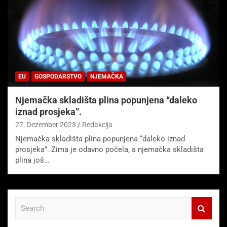
EU
GOSPODARSTVO
NJEMAČKA
Njemačka skladišta plina popunjena “daleko
iznad prosjeka”.
27. Dezember 2023
Redakcija
Njemačka skladišta plina popunjena “daleko iznad
prosjeka”. Zima je odavno počela, a njemačka skladišta
plina još…
S
e
a