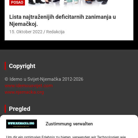
POSAO
Lista najtraženijih deficitarnih zanimanja u
Njemačkoj.
15. Oktober 2022
Redakcija
Copyright
© Idemo u Svijet-Njemačka 2012-2026
www.idemousvijet.com
www.njemacka.org
Pregled
Impressum
Zustimmung verwalten
Datenschutzerklärung
Widerufsbelehrung
Um dir ein optimales Erlebnis zu bieten, verwenden wir Technologien wie