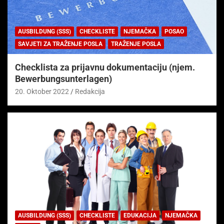
AUSBILDUNG (SSS)
CHECKLISTE
NJEMAČKA
POSAO
SAVJETI ZA TRAŽENJE POSLA
TRAŽENJE POSLA
Checklista za prijavnu dokumentaciju (njem.
Bewerbungsunterlagen)
20. Oktober 2022
Redakcija
AUSBILDUNG (SSS)
CHECKLISTE
EDUKACIJA
NJEMAČKA