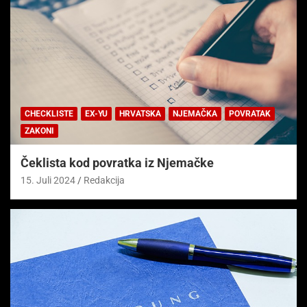
CHECKLISTE
EX-YU
HRVATSKA
NJEMAČKA
POVRATAK
ZAKONI
Čeklista kod povratka iz Njemačke
15. Juli 2024
Redakcija