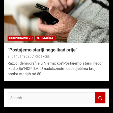
GOSPODARSTVO
NJEMAČKA
“Postajemo stariji nego ikad prije”
9. Januar 2025
Redakcija
Razvoj demografije u Njemačkoj“Postajemo stariji nego
ikad prije”N&P:D.A. U nadolazećim desetljećima broj
osoba starijih od 80…
S
e
a
r