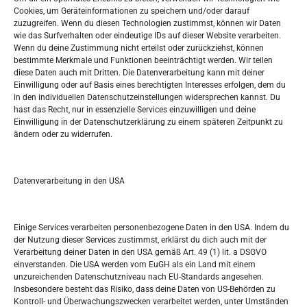
Oglašavanje / Postavite svoj oglas
Cookies, um Geräteinformationen zu speichern und/oder darauf
zuzugreifen. Wenn du diesen Technologien zustimmst, können wir Daten
wie das Surfverhalten oder eindeutige IDs auf dieser Website verarbeiten.
Tko je “Idemo u Svijet – Njemačka?
Wenn du deine Zustimmung nicht erteilst oder zurückziehst, können
bestimmte Merkmale und Funktionen beeinträchtigt werden. Wir teilen
diese Daten auch mit Dritten. Die Datenverarbeitung kann mit deiner
Pretražite stranicu:
Einwilligung oder auf Basis eines berechtigten Interesses erfolgen, dem du
in den individuellen Datenschutzeinstellungen widersprechen kannst. Du
hast das Recht, nur in essenzielle Services einzuwilligen und deine
S
Einwilligung in der Datenschutzerklärung zu einem späteren Zeitpunkt zu
e
ändern oder zu widerrufen.
a
r
Kalendar
c
Datenverarbeitung in den USA
h
AUGUST 2026
M
D
M
D
F
S
S
Einige Services verarbeiten personenbezogene Daten in den USA. Indem du
der Nutzung dieser Services zustimmst, erklärst du dich auch mit der
1
2
Verarbeitung deiner Daten in den USA gemäß Art. 49 (1) lit. a DSGVO
einverstanden. Die USA werden vom EuGH als ein Land mit einem
3
4
5
6
7
8
9
unzureichenden Datenschutzniveau nach EU-Standards angesehen.
Insbesondere besteht das Risiko, dass deine Daten von US-Behörden zu
10
11
12
13
14
15
16
Kontroll- und Überwachungszwecken verarbeitet werden, unter Umständen